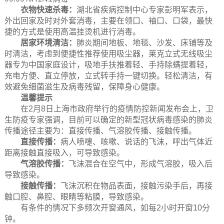
衣物快速杀毒：
湖北省疾病控制中心专家彭明军表示，
外出回家及时对外套消毒，主要在领口、袖口、口袋，最快
捷的方式是使用高温挂烫机进行消毒。
居家环境清洁：
肺炎期间地板、地毯、沙发、床铺等及
时清洁，考虑到便捷性推荐使用吸尘器，莱克立式无线吸尘
器专为中国家庭设计，吸地手扶推着轻、手持除螨提着轻，
充电方便、直立停放，立式转手持一键切换。轻松清洁，有
效避免细菌滋生及病毒残留，保障身心健康。
温馨提示
在2月8日上海市政府举行的疫情防控新闻发布会上，卫
生防疫专家强调，目前可以确定的新型冠状病毒感染的肺炎
传播途径主要为：直接传播、气溶胶传播、接触传播。
直接传播：
病人喷嚏、咳嗽、说话的飞沫，呼出气体近
距离接触直接吸入，可导致感染。
气溶胶传播：
飞沫混合在空气中，形成气溶胶，吸入后
导致感染。
接触传播：
飞沫沉积在物品表面，接触污染手后，再接
触口腔、鼻腔、眼睛等粘膜，导致感染。
有条件的情况下多频次开窗通风，如每2小时开窗10分
钟。