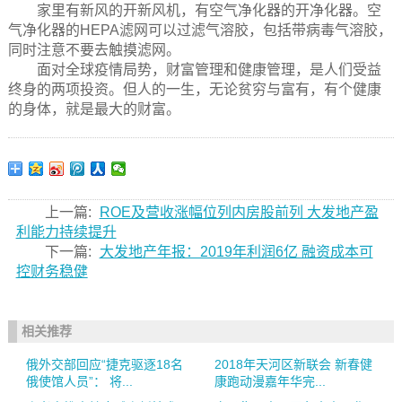
家里有新风的开新风机，有空气净化器的开净化器。空
气净化器的HEPA滤网可以过滤气溶胶，包括带病毒气溶胶，
同时注意不要去触摸滤网。
面对全球疫情局势，财富管理和健康管理，是人们受益
终身的两项投资。但人的一生，无论贫穷与富有，有个健康
的身体，就是最大的财富。
上一篇:
ROE及营收涨幅位列内房股前列 大发地产盈
利能力持续提升
下一篇:
​大发地产年报：2019年利润6亿 融资成本可
控财务稳健
相关推荐
俄外交部回应“捷克驱逐18名
2018年天河区新联会 新春健
俄使馆人员”： 将...
康跑动漫嘉年华完...