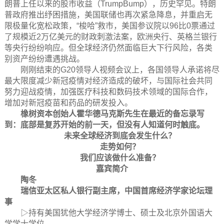
朗普上任以来的股市收益（TrumpBump），历史罕见。特朗
普政府推出纾困措施，美国联储也再次紧急降息，并重启无
限极量化宽松政策，“梭哈”救市，美国参议院以96比0票通过
了规模近2万亿美元的财政刺激法案，欧洲央行、英格兰银行
等央行纷纷响应。但全球经济仍然面临巨大下行风险，各类
别资产纷纷遭遇挑战。
刚刚结束的G20领导人视频会议上，各国领导人承诺将尽
最大限度减少新冠疫情对经济造成的破坏，与国际社会共同
努力迎战疫情，加强医疗科技和数码技术领域的国际合作，
增加对新冠疫苗和药品的研发投入。
橡树资本创始人霍华德马克斯先生在最近的备忘录写
到：底部是复苏开始的前一天，但没有人知道何时触底。
未来全球经济到底会发生什么？
走势如何？
我们应该做什么准备？
嘉宾简介
陶冬
瑞信亚太区私人银行副主席，中国首席经济学家论坛理
事
▷持有美国犹他大学经济学博士、硕士及北京外国语大
学学士学位。