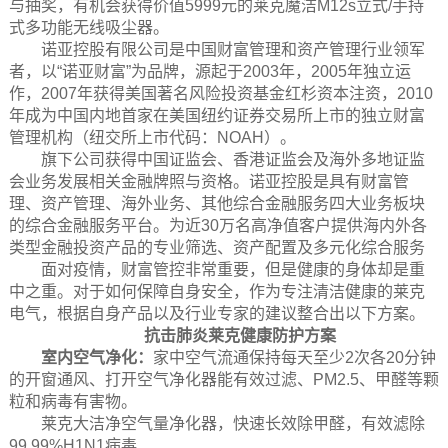
与抽奖，有机会获得价值5999元的莱克魔洁M12s立式/手持
式多功能无线吸尘器。
诺亚控股有限公司是中国财富管理和资产管理行业领军
者，以“诺亚财富”为品牌，源起于2003年，2005年独立运
作，2007年获得美国著名风险投资基金红杉资本注资，2010
年成为中国内地首家在美国纽约证券交易所上市的独立财富
管理机构（纽交所上市代码：NOAH）。
旗下公司获得中国证监会、香港证监会及海外多地证监
会业务发展相关金融牌照与资格。诺亚控股是具有财富管
理、资产管理、海外业务、其他综合金融服务四大业务板块
的综合金融服务平台。为近30万名高净值客户提供海内外各
类型金融投资产品的专业筛选、资产配置及多元化综合服务
面对疫情，财富管控非常重要，但是健康的身体却是重
中之重。对于如何保障自身安全，作为专注清洁健康的莱克
电气，根据自身产品以及行业专家的建议整合出以下方案。
抗击肺炎莱克健康防护方案
室内空气净化：
家中空气流通保持每天至少2次各20分钟
的开窗通风、打开空气净化器能有效过滤、PM2.5、甲醛等颗
粒和病毒有害物。
莱克大洁净空气量净化器，快速长效除甲醛，有效滤除
99.99%H1N1病毒