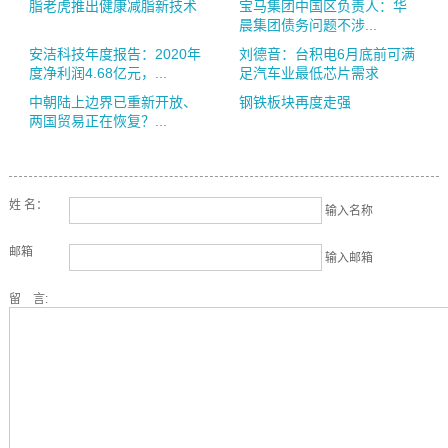
脂老虎推出健康减脂新技术
宝马集团中国区负责人：华
晨集团债务问题不涉...
安洁科技年度报告：2020年
刘德音：台积电6月底前可满
度净利润4.68亿元，...
足汽车业最低芯片需求
中朝陆上边界已重新开放、
钢铁板块再度走强
两国贸易正在恢复？...
姓 名：
输入名称
邮箱
输入邮箱
留 言: