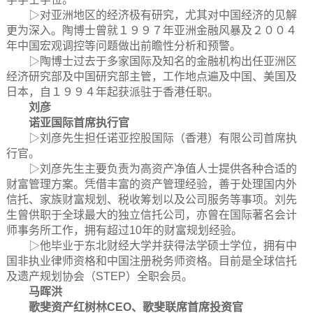
▷对亚洲地区的经济极有研究，尤其对中国经济的见解
更为深入。陶博士曾就１９９７年亚洲金融风暴及２００４
年中国宏观调控等问题做出前瞻性分析和预警。
▷陶博士过去于多家国际及知名的金融机构出任亚洲区
经济研究部及中国研究部主管，工作地点遍及中国、美国及
日本，自１９９４年起获派驻于香港任职。
刘彦
诺亚国际首席执行官
▷刘彦先生担任诺亚控股国际（香港）有限公司首席执
行官。
▷刘彦先生主要负责为高资产净值人士提供各种合适的
财富管理方案。凭借丰富的资产管理经验，善于处理国内外
信托、家族财富规划、税收筹划以及公司服务等事项。刘先
生曾供职于全球最大的独立信托公司，亦曾在国际著名会计
师事务所工作，拥有超过10年的财富规划经验。
▷他毕业于东北财经大学并获得法学硕士学位，拥有中
国非执业律师资格和中国注册税务师资格。目前是全球信托
及遗产规划协会（STEP）全职会员。
马晖洪
歌斐资产红树林CEO、歌斐联席首席投资官