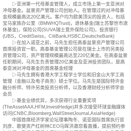
▷亚洲第一代母基金管理人，成立市场上第一支亚洲对
冲母基金。盆景资产管理公司创始人。在管理过的对冲母基
金规模最高达20亿美元。客户均为欧美顶尖的投资人，包括
宝马家族办公室（BMWHQTrust)，退休基金(瑞士苏黎世市退
休基金)，保险公司(SUVA瑞士意外保险公司)，投资银行
(UBS，CreditSwiss，CitiBank,HSBC,DeutscheBank)
▷在加入诺亚之前，马先生担任高泰盆景资产管理公司
首席投资官一职。高泰基金管理公司是在瑞士上市的另类投
资管理公司，资产管理规模最高达至220亿美金。在高泰盆景
任职期间，马先生负责管理20亿美金及亚洲投资团队，是高
泰亚洲对冲母基金的首席基金经理
▷马先生拥有香港大学工程学士学位和旧金山大学工商
管理（金融以及电子商务）硕士学位。马先生是国际特许金
融分析师、特许另类投资分析师，以及香港财经分析师学会
会员
▷基金业绩优异，多次获得行业重要奖项
(TheAssetAAA,HFM,InvestHedge)并多次接受环球金融媒体
访问(CNBC,Bloomberg,WallStreetJournal,AsiaHedge)
中国首席经济学家论坛理事陶冬、诺亚国际首席执行官
刘彦、歌斐资产红树林CEO马晖洪邀您看直播，提前预约参