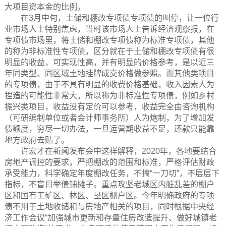
大项目资本金的比例。
在3月中旬，土储和棚改专项债专项债的叫停，让一位行
业市场人士特别焦虑，当时该市场人士告诉经济观察报，在
专项债市场里，将土储和棚改专项债称为标准专项债，其他
的称为非标准性专项债，区分就在于土储和棚改专项债有很
明显的收益，可实现性高，并有明显的价格参考，是以近三
年同类型、同区域土地挂牌成交价格做参照。而其他类项目
的专项债，由于不具有明显的收费价格基础，收入因素人为
捏造的可能性非常大，所以称为非标准性专项债，例如乡村
振兴类项目，收益没有定价可以参考，收益完全由咨询机构
（可研编制单位或者会计师事务所）人为炮制，为了增加发
债额度，穷尽一切办法，一旦运营期收益不足，还款只能靠
地方政府去贴了。
许宏才在新闻发布会中这样解释，2020年，各地要结合
房地产调控的要求，严把棚改的范围和标准，严格评估财政
承受能力，科学确定年度棚改任务，不搞“一刀切”，不层层下
指标，不盲目举债铺摊子。重点攻坚老城区内脏乱差的棚户
区和国有工矿区、林区、垦区棚户区。今年明确政府的专项
债不用于土地收储和与房地产相关的项目，同时根据中央经
济工作会议“加强城市更新和存量住房改造提升、做好城镇老