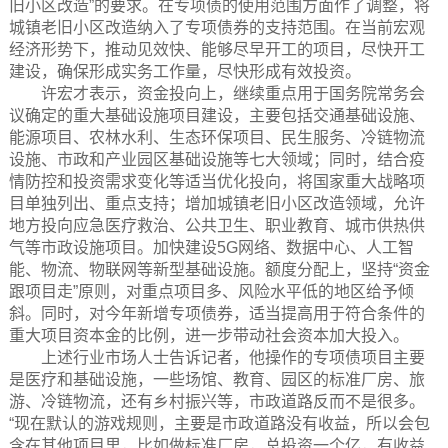
旧小区改造”的要求。在专项债的使用范围方面作了调整，将
城镇老旧小区改造纳入了专项债券的支持范围。在当前宏观
经济形势下，推动见效快、能够尽早开工的项目，尽快开工
建设，确保形成实务工作量，尽快形成有效投资。
许宏才表示，资金投向上，继续重点用于国务院常务会
议确定的重大基础设施项目建设，主要包括交通基础设施、
能源项目、农林水利、生态环保项目、民生服务、冷链物流
设施、市政和产业园区基础设施等七大领域；同时，结合疫
情防控和投资需求变化等适当优化投向，将国家重大战略项
目单独列出、重点支持；增加城镇老旧小区改造领域，允许
地方投向应急医疗救治、公共卫生、职业教育、城市供热供
气等市政设施项目。加快建设5G网络、数据中心、人工智
能、物流、物联网等新型基础设施。额度分配上，坚持“资金
跟项目走”原则，对重点项目多、风险水平低的地区给予倾
斜。同时，对今年新增专项债券，适当提高用于符合条件的
重大项目资本金的比例，进一步带动社会资本加大投入。
上述行业市场人士告诉记者，他操作的专项债项目主要
是医疗和基础设施，一些场馆、教育、园区的标准厂房、旅
游、冷链物流，还有乡村振兴等，市政道路反而不是很多。
“现在默认的游戏规则，主要是市政道路没有收益，所以会包
含在其他项目里，比如做标准厂房，总投资一个亿，有收益