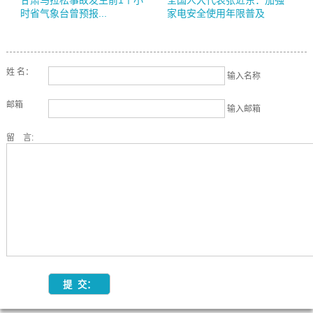
甘肃马拉松事故发生前1个小
全国人大代表张近东：加强
时省气象台曾预报...
家电安全使用年限普及
姓 名：
输入名称
邮箱
输入邮箱
留 言: