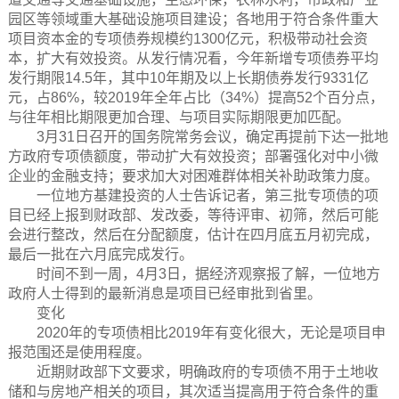
园区等领域重大基础设施项目建设；各地用于符合条件重大
项目资本金的专项债券规模约1300亿元，积极带动社会资
本，扩大有效投资。从发行情况看，今年新增专项债券平均
发行期限14.5年，其中10年期及以上长期债券发行9331亿
元，占86%，较2019年全年占比（34%）提高52个百分点，
与往年相比期限更加合理、与项目实际期限更加匹配。
3月31日召开的国务院常务会议，确定再提前下达一批地
方政府专项债额度，带动扩大有效投资；部署强化对中小微
企业的金融支持；要求加大对困难群体相关补助政策力度。
一位地方基建投资的人士告诉记者，第三批专项债的项
目已经上报到财政部、发改委，等待评审、初筛，然后可能
会进行整改，然后在分配额度，估计在四月底五月初完成，
最后一批在六月底完成发行。
时间不到一周，4月3日，据经济观察报了解，一位地方
政府人士得到的最新消息是项目已经审批到省里。
变化
2020年的专项债相比2019年有变化很大，无论是项目申
报范围还是使用程度。
近期财政部下文要求，明确政府的专项债不用于土地收
储和与房地产相关的项目，其次适当提高用于符合条件的重