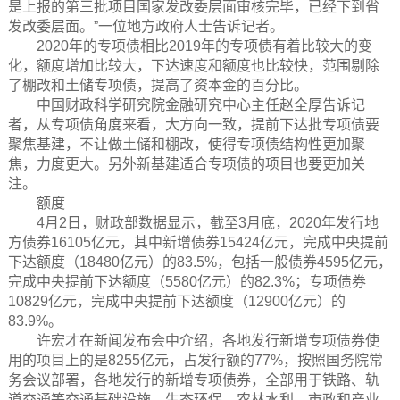
是上报的第三批项目国家发改委层面审核完毕，已经下到省
发改委层面。”一位地方政府人士告诉记者。
2020年的专项债相比2019年的专项债有着比较大的变
化，额度增加比较大，下达速度和额度也比较快，范围剔除
了棚改和土储专项债，提高了资本金的百分比。
中国财政科学研究院金融研究中心主任赵全厚告诉记
者，从专项债角度来看，大方向一致，提前下达批专项债要
聚焦基建，不让做土储和棚改，使得专项债结构性更加聚
焦，力度更大。另外新基建适合专项债的项目也要更加关
注。
额度
4月2日，财政部数据显示，截至3月底，2020年发行地
方债券16105亿元，其中新增债券15424亿元，完成中央提前
下达额度（18480亿元）的83.5%，包括一般债券4595亿元，
完成中央提前下达额度（5580亿元）的82.3%；专项债券
10829亿元，完成中央提前下达额度（12900亿元）的
83.9%。
许宏才在新闻发布会中介绍，各地发行新增专项债券使
用的项目上的是8255亿元，占发行额的77%，按照国务院常
务会议部署，各地发行的新增专项债券，全部用于铁路、轨
道交通等交通基础设施，生态环保，农林水利，市政和产业