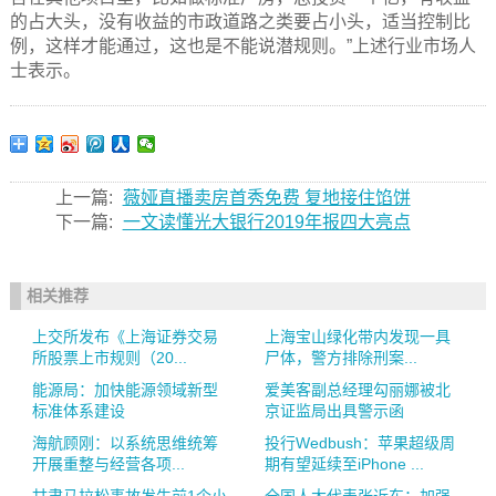
的占大头，没有收益的市政道路之类要占小头，适当控制比
例，这样才能通过，这也是不能说潜规则。”上述行业市场人
士表示。
上一篇:
薇娅直播卖房首秀免费 复地接住馅饼
下一篇:
一文读懂光大银行2019年报四大亮点
相关推荐
上交所发布《上海证券交易
上海宝山绿化带内发现一具
所股票上市规则（20...
尸体，警方排除刑案...
能源局：加快能源领域新型
爱美客副总经理勾丽娜被北
标准体系建设
京证监局出具警示函
海航顾刚：以系统思维统筹
投行Wedbush：苹果超级周
开展重整与经营各项...
期有望延续至iPhone ...