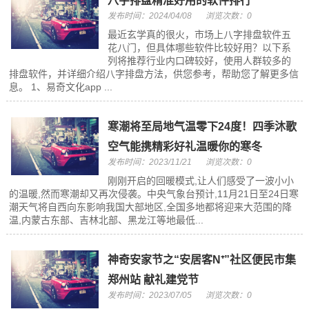
八字排盘精准好用的软件排行
发布时间：2024/04/08
浏览次数：0
最近玄学真的很火，市场上八字排盘软件五
花八门，但具体哪些软件比较好用？以下系
列将推荐行业内口碑较好，使用人群较多的
排盘软件，并详细介绍八字排盘方法，供您参考，帮助您了解更多信
息。 1、易奇文化app ...
寒潮将至局地气温零下24度！四季沐歌
空气能携精彩好礼温暖你的寒冬
发布时间：2023/11/21
浏览次数：0
刚刚开启的回暖模式,让人们感受了一波小小
的温暖,然而寒潮却又再次侵袭。中央气象台预计,11月21日至24日寒
潮天气将自西向东影响我国大部地区,全国多地都将迎来大范围的降
温,内蒙古东部、吉林北部、黑龙江等地最低...
神奇安家节之“安居客N⁺”社区便民市集
郑州站 献礼建党节
发布时间：2023/07/05
浏览次数：0