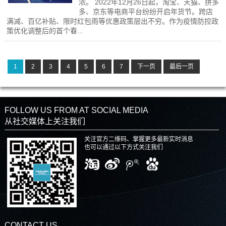
浓。 2022年12月26日起，淘宝、天猫、拼多
多、京东等电商平台纷纷开启年货节。跨店
满减、百亿补贴、限时红包雨等优惠政策层出不穷。作为疫情防控政
策优化调整后的首个春...
1
2
3
4
5
6
7
下一页
最后一页
FOLLOW US FROM AT SOCIAL MEDIA
从社交媒体上关注我们
关注官方二维码、掌握更多最新实时消息
也可以通过以下方式关注我们
CONTACT US