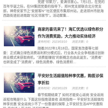
党建“邻聚力”，爱满邻里心。7月1日，在党的
百年华诞之际，在58集团党委的指导下，郑州党支部联合北分党支
部，神奇安家节之“安居客N⁺”社区便民市集郑州站，走进郑州市航海
西路街道前进南路“社区邻居节”。活动聚集...
商家的喜讯来了！海汇优选以绿色积分
作为消费奖励，大力推动实体经济
发布时间：2023/03/10
浏览次数：0
随着2022年1月18日，国家发改委等七部
委：正式确立绿色消费返利积分模式后，行业各大企业争相通过创新
商业模式来获取商机，“消费能赚钱”的新概念也由此诞生，“消费者”
也转变成了“消费商”，绿色消费券、绿色消费积...
平安好生活超值险种享优惠，购医诊保
享折扣
发布时间：2023/01/29
浏览次数：0
春节假期结束了 如何才能安心返岗 安全返岗
返程攻略是什么 下面这份指南请查收 返岗指南一 平安好生活超值险
种享优惠 安全返岗少不了一份靠谱的保障 上平安好生活APP优惠购