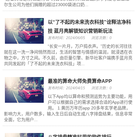
尔生公司为他们捐赠的超过23000袋进口奶...
以“了不起的未来洗衣科技”诠释洁净科
技 蓝月亮解锁知识营销新玩法
发布时间：2024/06/05
浏览次数：0
“长安一片月，万户捣衣声。”历史的长河往往
就在这一洗一净间悄然而过，生活的智慧与情感的温润，就浸透在衣
物之中，方寸之间。不久前，由巨量引擎、新华社客户端携手蓝月亮
共同发起的「了不起的未来洗衣科技」项...
最准的算命大师免费算命APP
发布时间：2024/04/15
浏览次数：0
以下App均以算命和预测运势为主要功能，用
户可以根据自己的需求选择合适的App进行使
用。 1.黄历万年历app 20多年玄学老品牌，
影响力大，用户数多，输入生日后自动生成八字排盘结果，信息非常
全面，它为用户...