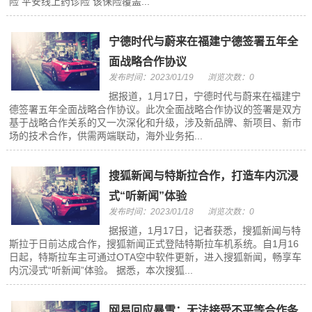
险 平安线上药诊险 该保险覆盖...
宁德时代与蔚来在福建宁德签署五年全
面战略合作协议
发布时间：2023/01/19
浏览次数：0
据报道，1月17日，宁德时代与蔚来在福建宁
德签署五年全面战略合作协议。此次全面战略合作协议的签署是双方
基于战略合作关系的又一次深化和升级，涉及新品牌、新项目、新市
场的技术合作，供需两端联动，海外业务拓...
搜狐新闻与特斯拉合作，打造车内沉浸
式“听新闻”体验
发布时间：2023/01/18
浏览次数：0
据报道，1月17日，记者获悉，搜狐新闻与特
斯拉于日前达成合作，搜狐新闻正式登陆特斯拉车机系统。自1月16
日起，特斯拉车主可通过OTA空中软件更新，进入搜狐新闻，畅享车
内沉浸式“听新闻”体验。 据悉，本次搜狐...
网易回应暴雪：无法接受不平等合作条