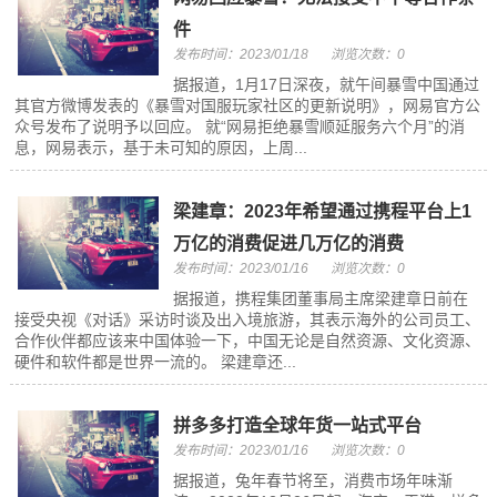
件
发布时间：2023/01/18
浏览次数：0
据报道，1月17日深夜，就午间暴雪中国通过
其官方微博发表的《暴雪对国服玩家社区的更新说明》，网易官方公
众号发布了说明予以回应。 就“网易拒绝暴雪顺延服务六个月”的消
息，网易表示，基于未可知的原因，上周...
梁建章：2023年希望通过携程平台上1
万亿的消费促进几万亿的消费
发布时间：2023/01/16
浏览次数：0
据报道，携程集团董事局主席梁建章日前在
接受央视《对话》采访时谈及出入境旅游，其表示海外的公司员工、
合作伙伴都应该来中国体验一下，中国无论是自然资源、文化资源、
硬件和软件都是世界一流的。 梁建章还...
拼多多打造全球年货一站式平台
发布时间：2023/01/16
浏览次数：0
据报道，兔年春节将至，消费市场年味渐