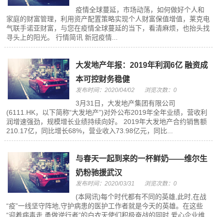
疫情全球蔓延，市场动荡，如何做好个人和
家庭的财富管理，利用资产配置策略实现个人财富保值增值，莱克电
气联手诺亚财富，与您在疫情全球蔓延的当下，看清麻烦，也抬头找
寻头上的阳光。 行情简讯 新冠疫情...
​大发地产年报：2019年利润6亿 融资成
本可控财务稳健
发布时间：2020/04/02
浏览次数：0
3月31日，大发地产集团有限公司
(6111.HK，以下简称“大发地产”)对外公布2019年全年业绩，营收利
润增速强劲，规模增长业绩持续向好。 2019年大发地产合约销售额
210.17亿，同比增长68%，营业收入73.98亿元，同比...
与春天一起到来的一杯鲜奶——维尔生
奶粉驰援武汉
发布时间：2020/03/31
浏览次数：0
(本网讯)每个时代都有不同的英雄,此时,在战
“疫”一线坚守阵地,守护病患的医护工作者就是今天的英雄。在这些
“迎着病毒走,勇做逆行者”的白衣天使们积极奋战的同时,爱心企业维