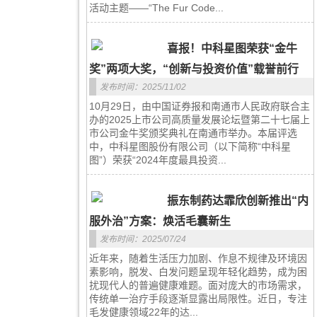
活动主题——“The Fur Code...
喜报！中科星图荣获“金牛
奖”两项大奖，“创新与投资价值”载誉前行
发布时间：2025/11/02
10月29日，由中国证券报和南通市人民政府联合主
办的2025上市公司高质量发展论坛暨第二十七届上
市公司金牛奖颁奖典礼在南通市举办。本届评选
中，中科星图股份有限公司（以下简称“中科星
图”）荣获“2024年度最具投资...
振东制药达霏欣创新推出“内
服外治”方案：焕活毛囊新生
发布时间：2025/07/24
近年来，随着生活压力加剧、作息不规律及环境因
素影响，脱发、白发问题呈现年轻化趋势，成为困
扰现代人的普遍健康难题。面对庞大的市场需求，
传统单一治疗手段逐渐显露出局限性。近日，专注
毛发健康领域22年的达...