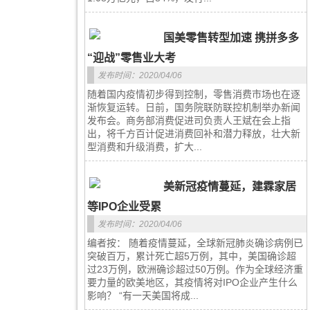
国美零售转型加速 携拼多多
“迎战”零售业大考
发布时间：2020/04/06
随着国内疫情初步得到控制，零售消费市场也在逐
渐恢复运转。日前，国务院联防联控机制举办新闻
发布会。商务部消费促进司负责人王斌在会上指
出，将千方百计促进消费回补和潜力释放，壮大新
型消费和升级消费，扩大...
美新冠疫情蔓延，建霖家居
等IPO企业受累
发布时间：2020/04/06
编者按： 随着疫情蔓延，全球新冠肺炎确诊病例已
突破百万，累计死亡超5万例，其中，美国确诊超
过23万例，欧洲确诊超过50万例。作为全球经济重
要力量的欧美地区，其疫情将对IPO企业产生什么
影响？ “有一天美国将成...