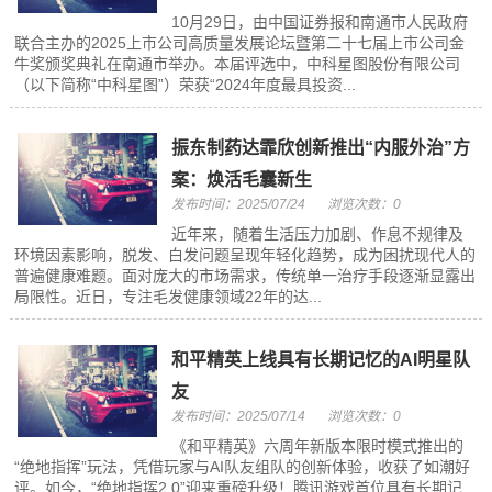
10月29日，由中国证券报和南通市人民政府
联合主办的2025上市公司高质量发展论坛暨第二十七届上市公司金
牛奖颁奖典礼在南通市举办。本届评选中，中科星图股份有限公司
（以下简称“中科星图”）荣获“2024年度最具投资...
振东制药达霏欣创新推出“内服外治”方
案：焕活毛囊新生
发布时间：2025/07/24
浏览次数：0
近年来，随着生活压力加剧、作息不规律及
环境因素影响，脱发、白发问题呈现年轻化趋势，成为困扰现代人的
普遍健康难题。面对庞大的市场需求，传统单一治疗手段逐渐显露出
局限性。近日，专注毛发健康领域22年的达...
和平精英上线具有长期记忆的AI明星队
友
发布时间：2025/07/14
浏览次数：0
《和平精英》六周年新版本限时模式推出的
“绝地指挥”玩法，凭借玩家与AI队友组队的创新体验，收获了如潮好
评。如今，“绝地指挥2.0”迎来重磅升级！腾讯游戏首位具有长期记