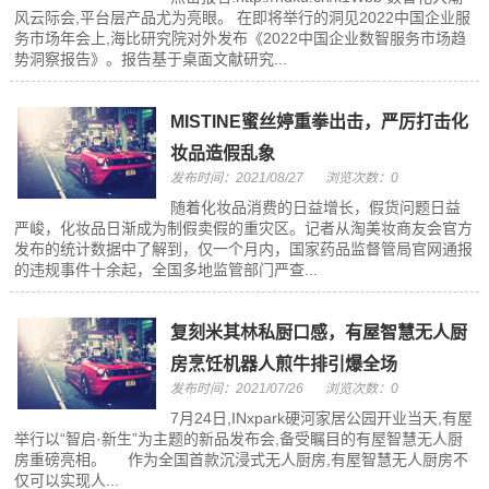
风云际会,平台层产品尤为亮眼。 在即将举行的洞见2022中国企业服
务市场年会上,海比研究院对外发布《2022中国企业数智服务市场趋
势洞察报告》。报告基于桌面文献研究...
MISTINE蜜丝婷重拳出击，严厉打击化
妆品造假乱象
发布时间：2021/08/27
浏览次数：0
随着化妆品消费的日益增长，假货问题日益
严峻，化妆品日渐成为制假卖假的重灾区。记者从淘美妆商友会官方
发布的统计数据中了解到，仅一个月内，国家药品监督管局官网通报
的违规事件十余起，全国多地监管部门严查...
复刻米其林私厨口感，有屋智慧无人厨
房烹饪机器人煎牛排引爆全场
发布时间：2021/07/26
浏览次数：0
7月24日,INxpark硬河家居公园开业当天,有屋
举行以“智启·新生”为主题的新品发布会,备受瞩目的有屋智慧无人厨
房重磅亮相。 作为全国首款沉浸式无人厨房,有屋智慧无人厨房不
仅可以实现人...