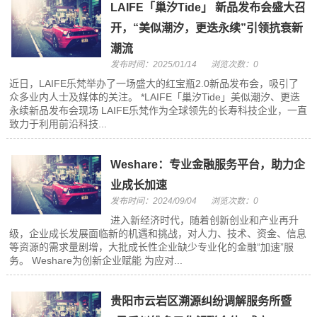
LAIFE「巢汐Tide」 新品发布会盛大召
开，“美似潮汐，更迭永续”引领抗衰新
潮流
发布时间：2025/01/14
浏览次数：0
近日，LAIFE乐梵举办了一场盛大的红宝瓶2.0新品发布会，吸引了
众多业内人士及媒体的关注。 *LAIFE「巢汐Tide」美似潮汐、更迭
永续新品发布会现场 LAIFE乐梵作为全球领先的长寿科技企业，一直
致力于利用前沿科技...
Weshare：专业金融服务平台，助力企
业成长加速
发布时间：2024/09/04
浏览次数：0
进入新经济时代，随着创新创业和产业再升
级，企业成长发展面临新的机遇和挑战，对人力、技术、资金、信息
等资源的需求量剧增，大批成长性企业缺少专业化的金融“加速”服
务。 Weshare为创新企业赋能 为应对...
贵阳市云岩区溯源纠纷调解服务所暨