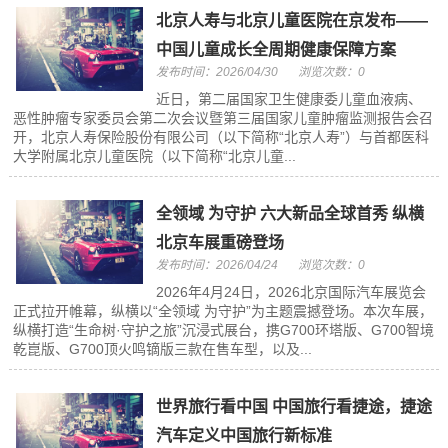
北京人寿与北京儿童医院在京发布——
中国儿童成长全周期健康保障方案
发布时间：2026/04/30
浏览次数：0
近日，第二届国家卫生健康委儿童血液病、
恶性肿瘤专家委员会第二次会议暨第三届国家儿童肿瘤监测报告会召
开，北京人寿保险股份有限公司（以下简称“北京人寿”）与首都医科
大学附属北京儿童医院（以下简称“北京儿童...
全领域 为守护 六大新品全球首秀 纵横
北京车展重磅登场
发布时间：2026/04/24
浏览次数：0
2026年4月24日，2026北京国际汽车展览会
正式拉开帷幕，纵横以“全领域 为守护”为主题震撼登场。本次车展，
纵横打造“生命树·守护之旅”沉浸式展台，携G700环塔版、G700智境
乾崑版、G700顶火鸣镝版三款在售车型，以及...
世界旅行看中国 中国旅行看捷途，捷途
汽车定义中国旅行新标准