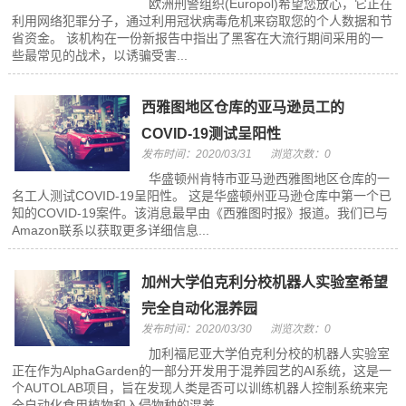
欧洲刑警组织(Europol)希望您放心，它正在
利用网络犯罪分子，通过利用冠状病毒危机来窃取您的个人数据和节
省资金。 该机构在一份新报告中指出了黑客在大流行期间采用的一
些最常见的战术，以诱骗受害...
西雅图地区仓库的亚马逊员工的
COVID-19测试呈阳性
发布时间：2020/03/31
浏览次数：0
华盛顿州肯特市亚马逊西雅图地区仓库的一
名工人测试COVID-19呈阳性。 这是华盛顿州亚马逊仓库中第一个已
知的COVID-19案件。该消息最早由《西雅图时报》报道。我们已与
Amazon联系以获取更多详细信息...
加州大学伯克利分校机器人实验室希望
完全自动化混养园
发布时间：2020/03/30
浏览次数：0
加利福尼亚大学伯克利分校的机器人实验室
正在作为AlphaGarden的一部分开发用于混养园艺的AI系统，这是一
个AUTOLAB项目，旨在发现人类是否可以训练机器人控制系统来完
全自动化食用植物和入侵物种的混养...