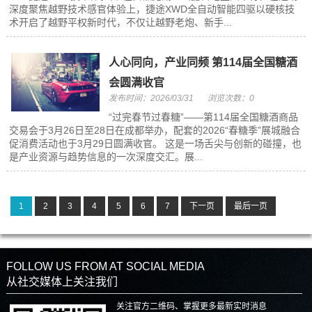
深度聚焦越野技术感官体验上，捷途XWD全自动智能四驱以硬核技
术开启了越野平权新时代，不仅让越野老炮、新手...
人心同向，产业同频 第114届全国糖酒
会圆满收官
发布时间：2026/03/31
浏览次数：0
“过完春节过春糖”——第114届全国糖酒商品
交易会于3月26日至28日在成都举办，配套的2026“春糖季”展城融合
促消费活动也于3月29日圆满收官。 这是一场舌尖与创新的碰撞，也
是产业资源与趋势信息的一次深度交汇。展...
1
2
3
4
5
6
7
下一页
最后一页
FOLLOW US FROM AT SOCIAL MEDIA
从社交媒体上关注我们
关注官方二维码、掌握更多最新实时消息