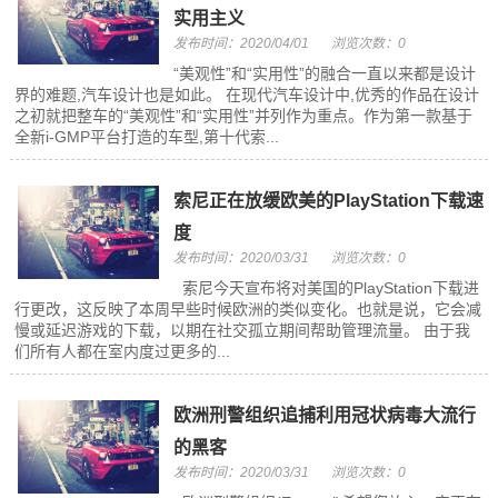
实用主义
发布时间：2020/04/01
浏览次数：0
“美观性”和“实用性”的融合一直以来都是设计
界的难题,汽车设计也是如此。 在现代汽车设计中,优秀的作品在设计
之初就把整车的“美观性”和“实用性”并列作为重点。作为第一款基于
全新i-GMP平台打造的车型,第十代索...
索尼正在放缓欧美的PlayStation下载速
度
发布时间：2020/03/31
浏览次数：0
索尼今天宣布将对美国的PlayStation下载进
行更改，这反映了本周早些时候欧洲的类似变化。也就是说，它会减
慢或延迟游戏的下载，以期在社交孤立期间帮助管理流量。 由于我
们所有人都在室内度过更多的...
欧洲刑警组织追捕利用冠状病毒大流行
的黑客
发布时间：2020/03/31
浏览次数：0