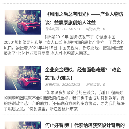
《风雨之后总有阳光》——产业人物访
谈：益宸康旅创始人沈益
发布时间：2021/07/13
浏览次数：0
[导读]2019年,国务院发布了《“健康中国
2030”规划纲要》和第七次人口普查,把中国的康养产业推上了最大的
风口。紧接着,2021年4月15日,中国央视网、新浪财经、搜狐网接连
报道了“七亿养老项目暴雷:老人养老积蓄人间蒸...
企业资金短缺、经营面临难题？“政企
芯”助力难关！
发布时间：2020/12/15
浏览次数：0
“如果没参加政企芯的座谈会，我们工程面对
的问题和困境就不会引起政府的重视，我们也不会成功贷到款项，真
的感谢政企芯平台的助力，还有政府方面的多方协调，才为我们解决
了燃眉之急。”说到这里，浙江省杭州市某...
何止好看!第十代索纳塔获奖设计背后的