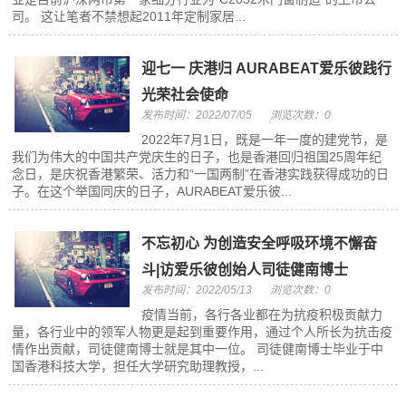
司。 这让笔者不禁想起2011年定制家居...
迎七一 庆港归 AURABEAT爱乐彼践行
光荣社会使命
发布时间：2022/07/05
浏览次数：0
2022年7月1日，既是一年一度的建党节，是
我们为伟大的中国共产党庆生的日子，也是香港回归祖国25周年纪
念日，是庆祝香港繁荣、活力和“一国两制”在香港实践获得成功的日
子。在这个举国同庆的日子，AURABEAT爱乐彼...
不忘初心 为创造安全呼吸环境不懈奋
斗|访爱乐彼创始人司徒健南博士
发布时间：2022/05/13
浏览次数：0
疫情当前，各行各业都在为抗疫积极贡献力
量，各行业中的领军人物更是起到重要作用，通过个人所长为抗击疫
情作出贡献，司徒健南博士就是其中一位。 司徒健南博士毕业于中
国香港科技大学，担任大学研究助理教授，...