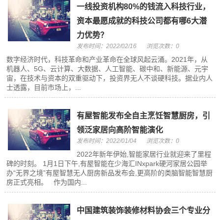
一线投资机构80%的钱流入科技行业，
资本最愿成就的科技公司都有哪6大潜
力优势？
发布时间：2022/02/16
浏览次数：0
数字经济时代，科技革命和产业革命在全球风起云涌。2021年，从
机器人、5G、云计算、大数据、人工智能、碳中和、新能源、元宇
宙，在技术与资本的双重驱动下，投资界无人不谈硬科技。据业内人
士透露，目前市场上，...
有屋智能发布全自主烹饪智慧厨房，引
领泛家居向高阶智能演化
发布时间：2022/01/04
浏览次数：0
2022年新年伊始,智能家居行业就迎来了里程
碑的时刻。 1月1日下午,有屋智能在少海汇INxpark硬河家居公园举
办“无界之境”有屋智慧无人厨房新品发布会,更高阶的类脑智能智慧厨
房正式亮相。 作为国内...
中国建筑装饰装修材料协会三个专业分