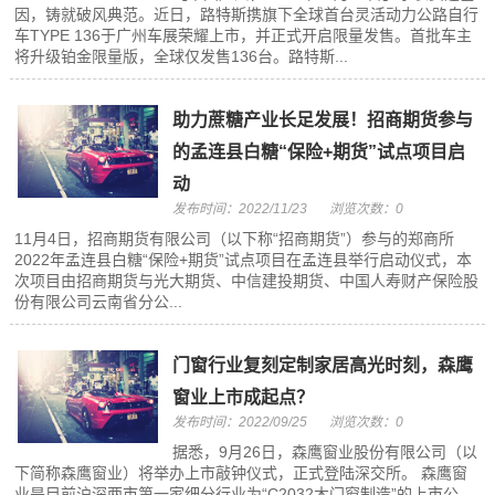
因，铸就破风典范。近日，路特斯携旗下全球首台灵活动力公路自行
车TYPE 136于广州车展荣耀上市，并正式开启限量发售。首批车主
将升级铂金限量版，全球仅发售136台。路特斯...
助力蔗糖产业长足发展！招商期货参与
的孟连县白糖“保险+期货”试点项目启
动
发布时间：2022/11/23
浏览次数：0
11月4日，招商期货有限公司（以下称“招商期货”）参与的郑商所
2022年孟连县白糖“保险+期货”试点项目在孟连县举行启动仪式，本
次项目由招商期货与光大期货、中信建投期货、中国人寿财产保险股
份有限公司云南省分公...
门窗行业复刻定制家居高光时刻，森鹰
窗业上市成起点？
发布时间：2022/09/25
浏览次数：0
据悉，9月26日，森鹰窗业股份有限公司（以
下简称森鹰窗业）将举办上市敲钟仪式，正式登陆深交所。 森鹰窗
业是目前沪深两市第一家细分行业为“C2032木门窗制造”的上市公