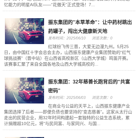
忆能力的明星AI队友——“花傲天”正式登场！7...
振东集团的”本草革命”：让中药材跳出
药罐子，闯出大健康新天地
发布时间：2025/06/10
浏览次数：0
红球纷飞传三晋，大爱无边漫九州。5月25
日，由中国红十字会总会主办，山西振东健康产业集团赞助的“红气
球挑战赛”（晋中站）在山西省高校新区（山西大学城）鸣笛开赛。
该赛事汇聚了来自全国各地及山西大学城高校的...
振东集团：32年慈善长跑背后的“共富
密码”
发布时间：2025/06/03
浏览次数：0
在商业与公益的天平上，山西振东健康产业
集团选择了后者——即便负债也要坚持的"变态慈善"。这家从太行山
走出的民营企业，用32年时间构建起一套独特的公益生态系统，累
计捐赠超10亿元，将"与民同富、与家同兴、与国...