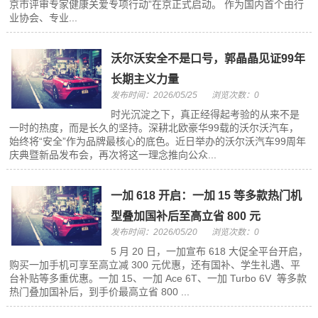
京市评审专家健康关爱专项行动”在京正式启动。 作为国内首个由行
业协会、专业...
沃尔沃安全不是口号，郭晶晶见证99年
长期主义力量
发布时间：2026/05/25
浏览次数：0
时光沉淀之下，真正经得起考验的从来不是
一时的热度，而是长久的坚持。深耕北欧豪华99载的沃尔沃汽车，
始终将“安全”作为品牌最核心的底色。近日举办的沃尔沃汽车99周年
庆典暨新品发布会，再次将这一理念推向公众...
一加 618 开启：一加 15 等多款热门机
型叠加国补后至高立省 800 元
发布时间：2026/05/20
浏览次数：0
5 月 20 日，一加宣布 618 大促全平台开启，
购买一加手机可享至高立减 300 元优惠，还有国补、学生礼遇、平
台补贴等多重优惠。一加 15、一加 Ace 6T、一加 Turbo 6V 等多款
热门叠加国补后，到手价最高立省 800 ...