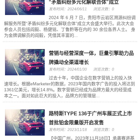
“矛盾纠纷多元化解联合体”成立
发布时间：2024/06/11
浏览次数：0
2024 年 6 月 7 日，贵阳市云岩区溯源纠纷调
解服务所暨“矛盾纠纷多元化解联合体”成立大会盛大举行。此次大会
参会人员包括阎毅、杨健铭、丁鲁黔等在内的 30 余位各界人士。 身
为金牌调解员的阎毅，凭借其丰富的...
营销与经营深度一体，巨量引擎助力品
牌撬动全渠道增长
发布时间：2024/01/30
浏览次数：0
过去十年，中国企业在数字营销上的投入快
速增长。根据eMarketer的数据，2023年国内数字广告的投入将达到
1361亿美元，增长14.8%。数字营销已经成为品牌方最大的经营成
本之一。面对如此巨大的投入，品牌方的管理层...
路特斯TYPE 136于广州车展正式上市
首批铂金限量版开启发售
发布时间：2023/11/18
浏览次数：0
【中国广州，2023年11月18日】承袭赛道基