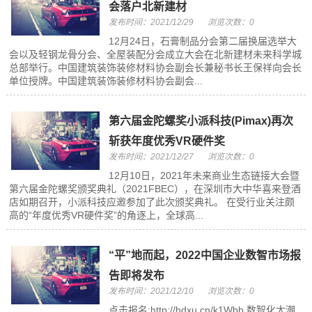
会落户北新建材
发布时间：2021/12/29
浏览次数：0
12月24日，石膏制品分会第二届换届选举大
会以及轻钢龙骨分会、全屋装配分会成立大会在北新建材未来科学城
总部举行。中国建筑装饰装修材料协会副会长兼秘书长王保祥向会长
单位授牌。中国建筑装饰装修材料协会副会...
第六届金陀螺奖小派科技(Pimax)再次
斩获年度优秀VR硬件奖
发布时间：2021/12/27
浏览次数：0
12月10日，2021年未来商业生态链接大会暨
第六届金陀螺奖颁奖典礼（2021FBEC），在深圳市大中华喜来登酒
店如期召开，小派科技应邀参加了此次颁奖典礼。 在受行业关注颇
高的“年度优秀VR硬件奖”的角逐上，全球高...
“平”地而起，2022中国企业数智市场报
告即将发布
发布时间：2021/12/10
浏览次数：0
点击报名:http://hdxu.cn/k1Wbb 数智化大潮