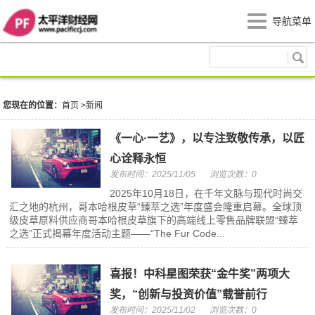
导航菜单
新闻
您现在的位置：
首页
>
新闻
《一心·一艺》，以专注致敬传承，以匠
心诠释永恒
发布时间：2025/11/05
浏览次数：0
2025年10月18日，在千年文脉与现代时尚交
汇之地的杭州，哥本哈根皮草“臻萃之选”年度盛会隆重启幕。全球顶
级皮草原料供应商哥本哈根皮草旗下的高端线上零售品牌联盟“臻萃
之选”正式揭幕年度活动主题——“The Fur Code...
喜报！中科星图荣获“金牛奖”两项大
奖，“创新与投资价值”载誉前行
发布时间：2025/11/02
浏览次数：0