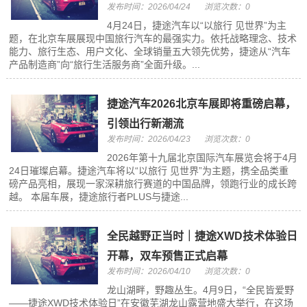
发布时间：2026/04/24
浏览次数：0
4月24日，捷途汽车以“以旅行 见世界”为主
题，在北京车展展现中国旅行汽车的最强实力。依托战略理念、技术
能力、旅行生态、用户文化、全球销量五大领先优势，捷途从“汽车
产品制造商”向“旅行生活服务商”全面升级。...
捷途汽车2026北京车展即将重磅启幕，
引领出行新潮流
发布时间：2026/04/23
浏览次数：0
2026年第十九届北京国际汽车展览会将于4月
24日璀璨启幕。捷途汽车将以“以旅行 见世界”为主题，携全品类重
磅产品亮相，展现一家深耕旅行赛道的中国品牌，领跑行业的成长跨
越。 本届车展，捷途旅行者PLUS与捷途...
全民越野正当时｜捷途XWD技术体验日
开幕，双车预售正式启幕
发布时间：2026/04/10
浏览次数：0
龙山湖畔，野趣丛生。4月9日，“全民皆爱野
——捷途XWD技术体验日”在安徽芜湖龙山露营地盛大举行，在这场