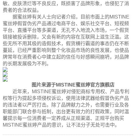
敏、皮肤溃烂等不良反应，既损害了品牌形象，也侵犯了消
费者的合法权益。
据蜜丝婷有关人士向记者介绍，目前市面上的MISTINE
蜜丝婷假冒伪劣产品通过电商平台、娱乐社交平台、短视频
平台、直播平台等多渠道，无孔不入地流入市场，一个假货
链接被投诉删除，又会有新的内容在互联网上滋生泛滥。这
些无所不用其极的造假技术，假货横行霸道的事态仍在不断
蔓延，已经严重影响到整个化妆品市场的良性发展，也使品
牌常年在消费者心中建立起的信任与好感瞬间崩坍，对品牌
的长期发展极为不利。
图片来源于
MISTINE蜜丝婷官方旗舰店
近年来，MISTINE蜜丝婷对侵犯商标专用权、产品专利
权等行为提起多项侵权诉讼，使用法律武器给假冒伪劣产品
的违法者以严厉打击。除了品牌献力之外，也需要行业及各
职能部门联合参与抵制，出台更有效力的打假政策，同时温
馨提示每一位消费者一定养成从正规渠道、正规平台购买
MISTINE蜜丝婷产品的意识，让不法分子无处可击中。