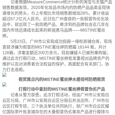
记者根据MeasureCommerce统计分析的淘宝与天猫产品
销售数据发现，2020年化妆品市场内的防晒产品品类呈现快
速增长的势头，与上年相比市场销售额增加28%，累计收益
超过67.2亿元人民币。近日在广州查获的一批假冒伪劣化妆
品中，就出现了一批防晒产品，牵涉到的品牌包含近几年在
国内市场迅速成长起来的新锐黑马品牌——MISTINE蜜丝
婷。
5月23日，广州市公安局成功捣毁一侵权商铺仓库，现场
查获涉嫌为假冒的MISTINE蜜丝婷防晒霜 18144 瓶，共计
126箱，涉案金额近200万余元，目前嫌疑人已被刑事拘留。
通过此次打假行动，MISTINE蜜丝婷愈发重视对品牌资产的
维护以及对消费者合法权益的保护，高度配合有关部门，协
力打击造假。
假货窝点内的
MISTINE蜜丝婷水感倍呵防晒
假货
打假行动中查封的MISTINE蜜丝婷假冒伪劣产品
记者从警方获悉，此次打假活动，经由广州市公安局白
云区分局、广州市公安局白云区分局石井派出所、广州市白
云区打假专班，三个执法单位共同执行，就广州市白云区耀
亿国际茶叶批发城存在的大量假冒伪劣美妆产品进行摸排与