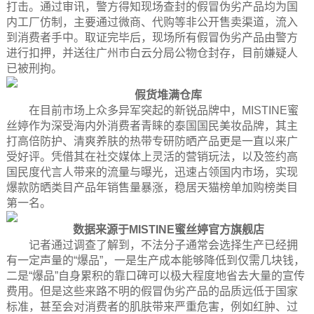
打击。通过审讯，警方得知现场查封的假冒伪劣产品均为国
内工厂仿制，主要通过微商、代购等非公开售卖渠道，流入
到消费者手中。取证完毕后，现场所有假冒伪劣产品由警方
进行扣押，并送往广州市白云分局公物仓封存，目前嫌疑人
已被刑拘。
假货堆满仓库
在目前市场上众多异军突起的新锐品牌中，MISTINE蜜
丝婷作为深受海内外消费者青睐的泰国国民美妆品牌，其主
打高倍防护、清爽养肤的热带专研防晒产品更是一直以来广
受好评。凭借其在社交媒体上灵活的营销玩法，以及签约高
国民度代言人带来的流量与曝光，迅速占领国内市场，实现
爆款防晒类目产品年销售量暴涨，稳居天猫榜单加购榜类目
第一名。
数据来源于MISTINE蜜丝婷官方旗舰店
记者通过调查了解到，不法分子通常会选择生产已经拥
有一定声量的“爆品”，一是生产成本能够降低到仅需几块钱，
二是“爆品”自身累积的靠口碑可以极大程度地省去大量的宣传
费用。但是这些来路不明的假冒伪劣产品的品质远低于国家
标准，甚至会对消费者的肌肤带来严重危害，例如红肿、过