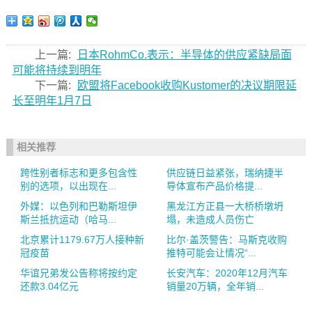
上一篇:
日本RohmCo.表示：半导体的供应紧缺局面
可能将持续到明年
下一篇:
欧盟将Facebook收购Kustomer的决议期限延
长至明年1月7日
相关推荐
跨性别者标志和更多包含性
供应链日益紧张，瑞纳捷半
别的选项，以出现在...
导体宣布产品价格提...
外媒：以色列和巴勒斯坦伊
黑龙江方正县一大桥桥墩坍
斯兰抵抗运动（哈马...
塌，未造成人员伤亡
北京累计1179.67万人接种新
比尔·盖茨警告：马斯克收购
冠疫苗
推特可能会让情况“...
华谊兄弟发公告称将按约定
长安汽车：2020年12月汽车
还款3.04亿元
销量20万辆，全年销...