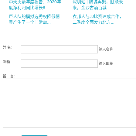
中天火箭年度报告：2020年
深圳站 | 鹏城再聚，赋能未
度净利润同比增长8....
来，金沙古酒百城...
巨人队的模拟选秀权降低情
衣邦人与JJ比赛达成合作，
景产生了一个非常需...
二季度全面发力北方...
姓 名：
输入名称
邮箱
输入邮箱
留 言: