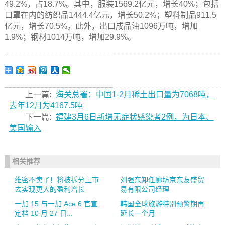
49.2%，占18.7%。其中，服装1569.2亿元，增长40%；包括
口罩在内的纺织品1444.4亿元，增长50.2%；塑料制品911.5
亿元，增长70.5%。此外，出口成品油1096万吨，增加
1.9%；钢材1014万吨，增加29.9%。
上一篇:
海关总署：中国1-2月稀土出口量为7068吨，
去年12月为4167.5吨
下一篇:
福建3月6日新增无症状感染者2例，为日本、
美国输入
相关推荐
维密不卖了！将被拆分上市
刘强东卸任廊坊京东友盛贸
去实现更大的盈利增长
易有限公司经理
一加 15 与一加 Ace 6 官宣
韩国全球旅游特别预警期再
定档 10 月 27 日...
延长一个月