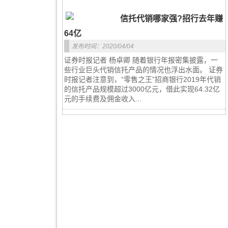
信托代销哪家强?招行去年赚
64亿
发布时间：2020/04/04
证券时报记者 杨卓卿 随着银行年报密集披露，一
些行业巨头代销信托产品的情况也浮出水面。 证券
时报记者注意到，“零售之王”招商银行2019年代销
的信托产品规模超过3000亿元，借此实现64.32亿
元的手续费及佣金收入...