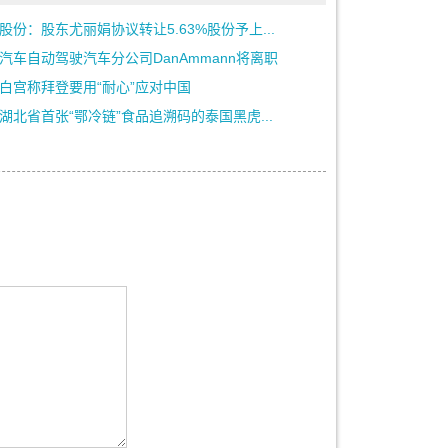
股份：股东尤丽娟协议转让5.63%股份予上...
汽车自动驾驶汽车分公司DanAmmann将离职
白宫称拜登要用“耐心”应对中国
湖北省首张“鄂冷链”食品追溯码的泰国黑虎...