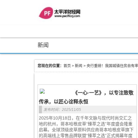
新闻
您现在的位置：
首页
>
新闻
>
央行重磅！我国城镇住房自有率达
《一心·一艺》，以专注致敬
传承，以匠心诠释永恒
发布时间：2025/11/05
2025年10月18日，在千年文脉与现代时尚交汇之
地的杭州，哥本哈根皮草“臻萃之选”年度盛会隆重
启幕。全球顶级皮草原料供应商哥本哈根皮草旗下
的高端线上零售品牌联盟“臻萃之选”正式揭幕年度