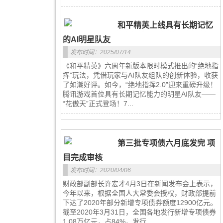
和平精英上线具有长期记忆
的AI明星队友
发布时间：2025/07/14
《和平精英》六周年新版本限时模式推出的“绝地指
挥”玩法，凭借玩家与AI队友组队的创新体验，收获
了如潮好评。如今，“绝地指挥2.0”迎来重磅升级！
腾讯游戏首位具有长期记忆能力的明星AI队友——
“花傲天”正式登场！7...
第三批专项债六月底发完 项
目完成审核
发布时间：2020/04/06
财政部副部长许宏才4月3日在新闻发布会上表示，
今年以来，根据全国人大常委会授权，财政部提前
下达了2020年部分新增专项债券额度12900亿元。
截至2020年3月31日，全国各地发行新增专项债券
1.08万亿元，占84%，发行...