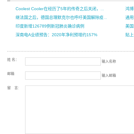
Coolest Cooler在经历了5年的传奇之后关闭，...
鸿博
继法国之后，德国总理默克尔也呼吁美国解除疫...
通用
印度新增126789例新冠肺炎确诊病例
美国
深南电A业绩预告：2020年净利预增约157%
贴上
姓 名：
输入名称
邮箱
输入邮箱
留 言: