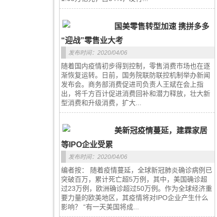
国美零售转型加速 携拼多多
“迎战”零售业大考
发布时间：2020/04/06
随着国内疫情初步得到控制，零售消费市场也在逐
渐恢复运转。日前，国务院联防联控机制举办新闻
发布会。商务部消费促进司负责人王斌在会上指
出，将千方百计促进消费回补和潜力释放，壮大新
型消费和升级消费，扩大...
美新冠疫情蔓延，建霖家居
等IPO企业受累
发布时间：2020/04/06
编者按： 随着疫情蔓延，全球新冠肺炎确诊病例已
突破百万，累计死亡超5万例，其中，美国确诊超
过23万例，欧洲确诊超过50万例。作为全球经济重
要力量的欧美地区，其疫情将对IPO企业产生什么
影响？ “有一天美国将成...