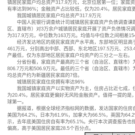
镇居民家庭户均总资产317.9万元，北京位居第一位；家
有率达到96%；金融资产占比较低，仅为20.4%，居民家
我国城镇居民家庭户均总资产317.9万元
中国人民银行调查统计司城镇居民家庭资产负债调查课题组
区、直辖市）对3万余户城镇居民家庭开展了资产负债情况
为317.9万元，中位数为163万元。均值与中位数之间相差1
经济发达地区的居民家庭资产水平高，东部地区明显高
461万元，分别高出中部、西部、东北地区197.5万元、25
产最低，仅为东部地区居民家庭户均资产的三分之一左右。
分省份看，家庭资产最高的三个省（自治区、直辖市）为
806.7万元和506.9万元。最低的三个省（自治区、直辖
均总资产约为新疆居民家庭的7倍。
城镇居民家庭住房拥有率达96%
我国城镇家庭资产以实物资产为主，住房占比近七成，住
为20.4%，居民家庭更偏好无风险金融资产。值得一提的
球第一。
据报道，根据全球经济指标网的数据，发达国家的住房自有
美国为64.2%，日本为61.9%，加拿大为66.5%，英国为6
示，去年底美国住房自有率为65.1%。央行本次调查报告
偏高，高于美国居民家庭28.5个百分点。