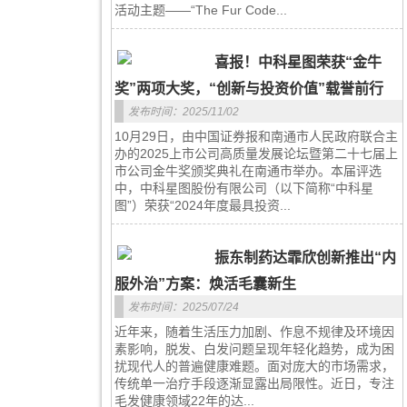
活动主题——“The Fur Code...
喜报！中科星图荣获“金牛
奖”两项大奖，“创新与投资价值”载誉前行
发布时间：2025/11/02
10月29日，由中国证券报和南通市人民政府联合主
办的2025上市公司高质量发展论坛暨第二十七届上
市公司金牛奖颁奖典礼在南通市举办。本届评选
中，中科星图股份有限公司（以下简称“中科星
图”）荣获“2024年度最具投资...
振东制药达霏欣创新推出“内
服外治”方案：焕活毛囊新生
发布时间：2025/07/24
近年来，随着生活压力加剧、作息不规律及环境因
素影响，脱发、白发问题呈现年轻化趋势，成为困
扰现代人的普遍健康难题。面对庞大的市场需求，
传统单一治疗手段逐渐显露出局限性。近日，专注
毛发健康领域22年的达...