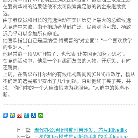
在爱荷华州的结果使他不太可能筹集足够的资金来继续竞
选。
由于参议员和州长的竞选活动在美国历史上最大的总统候选
人竞选中失败，由于捐助者基础广泛，民意测验可靠，杨致
远几乎可以参加所有辩论。
他喜欢指出自己是唐纳德·特朗普的“对立面”：“一个喜欢数学
的亚洲人。”
他经常戴一顶MATH帽子，也代表“让美国更加努力思考”。
在竞选活动中，他是一个有趣而友善的人物，开玩笑，有时
还跳舞。
上周，在新罕布什尔州的有线电视新闻网(CNN)市政厅，杨从
不确定的选民那里提出了几个问题，直到他终于笑了笑，并
说：“你们中的一个人应该假装为我服务。”人群中的笑声不
断。
上一篇:
现代办公场所可能附带沙发，芯片和Netflix
下一篇:
三星的Flex模式是可折叠手机的杀手feature