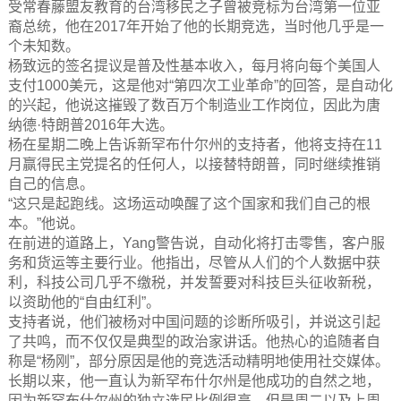
受常春藤盟友教育的台湾移民之子曾被竞标为台湾第一位亚
裔总统，他在2017年开始了他的长期竞选，当时他几乎是一
个未知数。
杨致远的签名提议是普及性基本收入，每月将向每个美国人
支付1000美元，这是他对“第四次工业革命”的回答，是自动化
的兴起，他说这摧毁了数百万个制造业工作岗位，因此为唐
纳德·特朗普2016年大选。
杨在星期二晚上告诉新罕布什尔州的支持者，他将支持在11
月赢得民主党提名的任何人，以接替特朗普，同时继续推销
自己的信息。
“这只是起跑线。这场运动唤醒了这个国家和我们自己的根
本。”他说。
在前进的道路上，Yang警告说，自动化将打击零售，客户服
务和货运等主要行业。他指出，尽管从人们的个人数据中获
利，科技公司几乎不缴税，并发誓要对科技巨头征收新税，
以资助他的“自由红利”。
支持者说，他们被杨对中国问题的诊断所吸引，并说这引起
了共鸣，而不仅仅是典型的政治家讲话。他热心的追随者自
称是“杨刚”，部分原因是他的竞选活动精明地使用社交媒体。
长期以来，他一直认为新罕布什尔州是他成功的自然之地，
因为新罕布什尔州的独立选民比例很高。但是周二以及上周