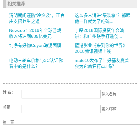
相关推荐
清明期间谨防“冷突袭”，正官
这么多人涌进“集装箱”？都跟
庄支招养生之道
他一样就为了吃碗...
Newzoo：2019年全球游戏
丁磊2018国际投资年会演
收入将达到685亿美元
讲：和广州联手打造创...
纯净有好物Coyori海泥面膜
蓝港影业《来到你的世界》
2018腾讯视频上线
电动三轮车价格与3C认证你
mate10发布了！好基友夏普
看中的是什么？
会为它疯狂打call吗？
姓 名：
输入名称
邮箱
输入邮箱
留 言: