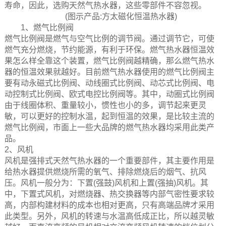
寿命，因此，选购天然气热水器，这些零部件不容忽视。
(图示产品:方太磁化恒温热水器)
1、燃气比例阀
燃气比例阀是燃气与空气比例的调节阀。通过调节它，可使
燃气充分燃烧，节约能源，有利于环保。燃气热水器恒温效
果怎么样全靠这个装置，燃气比例阀越精确，那么燃气热水
器的恒温效果就越好。目前燃气热水器使用的燃气比例阀主
要有动永磁式比例阀、动线圈式比例阀、动芯式比例阀、电
动控制式比例阀、欧式电控比例阀等。其中，动圈式比例阀
由于线圈体积、重量较小，惯性也小的多，调节起来更灵
敏，可以更好的控制水温，起到恒温的效果，是比较主流的
燃气比例阀，市面上一些大品牌的燃气热水器均采用此类产
品。
2、风机
风机是强排式天然气热水器的一个重要部件，其主要作用是
给热水器提供燃烧所需的氧气、排除燃烧后的烟气、抗风
压。风机一般分为：下置(强鼓)风机和上置(强抽)风机。其
中，下置式风机，对燃烧器、热交换器等内部气密性要求较
高，内部构建材料的成本也相对更高，只有高端品牌才采用
此类型。另外，风机的转速与水温高低成正比，所以越灵敏