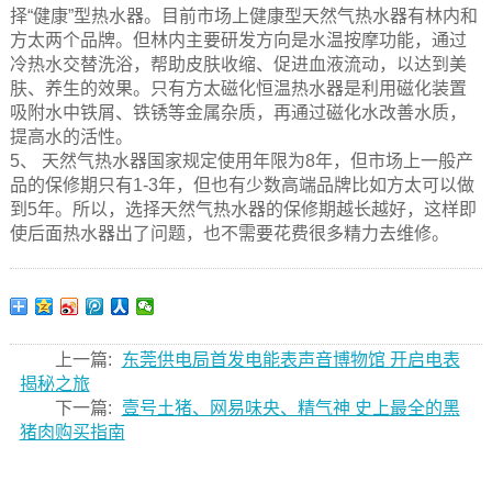
择“健康”型热水器。目前市场上健康型天然气热水器有林内和
方太两个品牌。但林内主要研发方向是水温按摩功能，通过
冷热水交替洗浴，帮助皮肤收缩、促进血液流动，以达到美
肤、养生的效果。只有方太磁化恒温热水器是利用磁化装置
吸附水中铁屑、铁锈等金属杂质，再通过磁化水改善水质，
提高水的活性。
5、 天然气热水器国家规定使用年限为8年，但市场上一般产
品的保修期只有1-3年，但也有少数高端品牌比如方太可以做
到5年。所以，选择天然气热水器的保修期越长越好，这样即
使后面热水器出了问题，也不需要花费很多精力去维修。
上一篇:
东莞供电局首发电能表声音博物馆 开启电表
揭秘之旅
下一篇:
壹号土猪、网易味央、精气神 史上最全的黑
猪肉购买指南