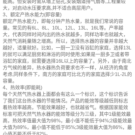
能高。但安装时需从墙上钻孔,安装烟道排气扇等,工程量较
大，对启动水压要求高,并不适合高层用户。
3、额定产热水能力(即容量)
额定产热水能力，即每分钟产热水量，就是我们常说的容
量。常见的有6L、8L、10L、12L、13L、16L等。产率越
大，代表同样时间内出的热水就越多，同样功率也就越大，
天然气消耗量随之增高。所以，选择热水器的容量并非越大
越好，适量就好。比如，一厨一卫没有浴缸的家庭，选择13L
的就可以满足厨房和淋浴的同时使用;如果是一厨多卫或者带
浴缸的家庭，就需要选择16L以上的容量了。另外，由于南北
方气候的差异，热水器热负荷要求也不一样，从经济的角度
考虑,同样条件下，南方的家庭可比北方的家庭选择少1L-2L的
容量。
4、热效率(即能耗)
每个天然气热水器上面都会有这么一个标识，这个标识告诉
了我们这台热水器的节能情况。产品的能效等级越低则标志
着热效率越高，节能效果越好，也就越省气。根据国家能效
标准可把天然气热水器的能效等级分为三级，其中1级能效最
高，热效率值最大值为98%，最小值不能低于94%;2级能效最
大值为89%，最小值不能低于85%;3级能效最大值为86%，最
小值不能不低于82%。