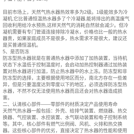
目前市场上，天然气热水器热效率多为2级。1级能效多为冷
凝机,它比普通恒温热水器多了个冷凝器,能将排出的高温废气
回收利用给冷水预热,这样天然气的消耗自然就会减少。但冷
凝机需要有专门管道连接排除冷凝水，价格也比一般的热水
器贵，如果家庭成员不是很多，热水需求不是很大，建议还
是买普通恒温机。
5、是否防冻
防冻型热水器就是在普通热水器中添加了加热装置，当待机
状态下水温低于控制温度时，会启动加热控制器通过加热装
置对热水器进行加温，防止热水器中的水上冻。防冻型和非
防冻型的选择，主要根据使用地区而分，南北方存在一些差
异，但是只要温度达到零度以下的地区，必须选择防冻型热
水器，不然不仅无法使用热水器而且还会对热水器造成损
害。
二、认清核心部件——零部件的材质决定产品使用寿命
天然气热水器一般包括：外壳、给排气装置、燃烧器、热交
换器、气控装置、水控装置、水气联动装置和电子控制系统
等。其中，核心部件有燃气比例阀、风机、火排和热交换
器。这些核心部件的优劣，直接决定了热水器的性能和使用