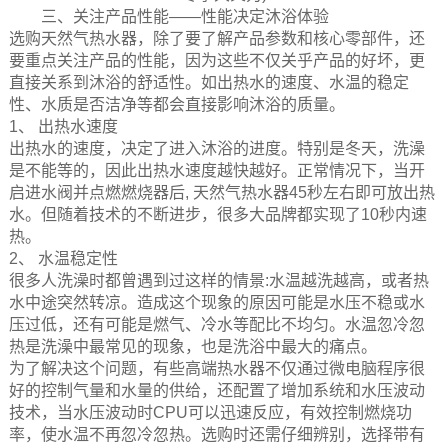
三、关注产品性能——性能决定沐浴体验
选购天然气热水器，除了要了解产品参数和核心零部件，还
要重点关注产品的性能，因为这些不仅关乎产品的好坏，更
直接关系到沐浴的舒适性。如出热水的速度、水温的稳定
性、水质是否洁净等都会直接影响沐浴的质量。
1、 出热水速度
出热水的速度，决定了进入沐浴的进度。特别是冬天，洗澡
是不能等的，因此出热水速度越快越好。正常情况下，当开
启进水阀并点燃燃烧器后, 天然气热水器45秒左右即可放出热
水。但随着技术的不断进步，很多大品牌都实现了10秒内速
热。
2、 水温稳定性
很多人洗澡时都曾遇到过这样的情景:水温越洗越高，或者热
水中途突然转凉。造成这个现象的原因可能是水压不稳或水
压过低，还有可能是燃气、冷水等配比不均匀。水温忽冷忽
热是洗澡中最常见的现象，也是洗浴中最大的痛点。
为了解决这个问题，有些高端热水器不仅通过微电脑程序很
好的控制气量和水量的供给，还配置了增加系统和水压波动
技术，当水压波动时CPU可以迅速反应，有效控制燃烧功
率，使水温不再忽冷忽热。选购时还需仔细辨别，选择带有