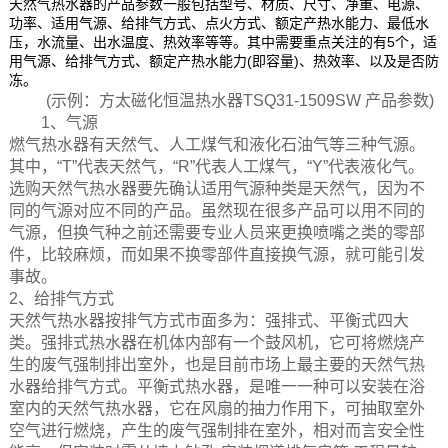
天然气热水器的产品参数一般包括型号、材质、尺寸、净重、电源、
功率、适用气源、给排气方式、点火方式、额定产热水能力、最低水
压，水流量、出水温度、热效率等等。其中需要重点关注的有5个，适
用气源、给排气方式、额定产热水能力(即容量)、热效率、以及是否防
冻。
(示例：方太磁化恒温热水器TSQ31-1509SW 产品参数)
1、气源
燃气热水器有天然气、人工煤气和液化石油气等三种气源。
其中，“T”代表天然气，“R”代表人工煤气，“Y”代表液化气。
选购天然气热水器要先确认适用气源种类是天然气，因为不
同的气源对应不同的产品。虽然现在很多产品可以用不同的
气源，但换气种之前还需要专业人员来更换喷嘴之类的零部
件，比较麻烦，而如果不换零部件直接换气源，就可能引发
事故。
2、给排气方式
天然气热水器按排气方式市面多为：强排式、平衡式四大
类。强排式热水器在机体内部有一个鼓风机，它可将燃烧产
生的废气强制排出室外，也是目前市场上最主要的天然气热
水器给排气方式。平衡式热水器，是唯一一种可以安装在浴
室内的天然气热水器，它在风扇的抽力作用下，可抽取室外
空气进行燃烧，产生的废气强制排在室外，相对而言安全性