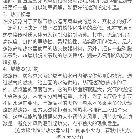
越好。而直流变频的风机相对交流变频风机转速的档位划分
得更细一些，可以随意调解，能更好的达到设定水温。
3、热交换器
热交换器对于天然气热水器有着重要的意义，其材质的好坏
一定程度上决定了热水器的热转化性能的高低。现在市场上
热交换器材质大体分为铜制和铝制两种。其中，无氧铜具有
高纯度、良好的导热性、易焊接性、结实耐用的优点，是大
多数高端热水器使用的热交换器材料。另外，还有一些磷脱
无氧铜、超厚磷脱无氧铜的热交换器，则是无氧铜的功能的
增强版。
4、燃热器(火排)
燃烧器，顾名思义就是燃气热水器内部提供热量的地方。通
过燃气的燃烧，给上面的水箱供热，从而达到加热水的目
的。燃烧器的宽度越大，它的燃烧面积就越大，燃气的燃烧
也会越充分，从而充分利用能量。此外，为了适应各个季节
不同水温的变化，高端品牌的天然气热水器多采用多分段燃
烧的燃烧器。如方太磁化恒温系列热水器拥有三段11个火
排，这样就能智能根据火力大小调节进风量，调节火排启动
数量，避免外风倒灌引起熄火，点不着火的现象发生。
(方太磁化恒温热水器火排：夏季小火力、春秋中火力、
冬季大火力)