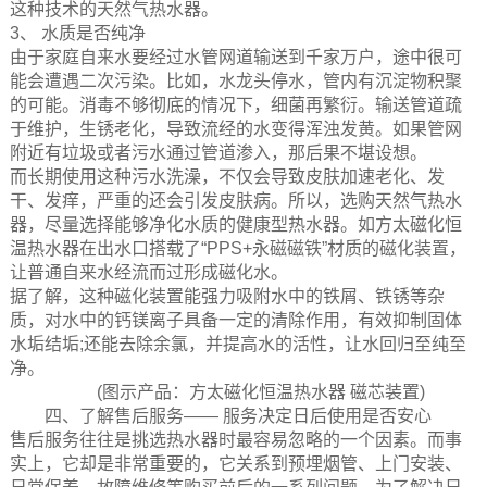
这种技术的天然气热水器。
3、 水质是否纯净
由于家庭自来水要经过水管网道输送到千家万户，途中很可
能会遭遇二次污染。比如，水龙头停水，管内有沉淀物积聚
的可能。消毒不够彻底的情况下，细菌再繁衍。输送管道疏
于维护，生锈老化，导致流经的水变得浑浊发黄。如果管网
附近有垃圾或者污水通过管道渗入，那后果不堪设想。
而长期使用这种污水洗澡，不仅会导致皮肤加速老化、发
干、发痒，严重的还会引发皮肤病。所以，选购天然气热水
器，尽量选择能够净化水质的健康型热水器。如方太磁化恒
温热水器在出水口搭载了“PPS+永磁磁铁”材质的磁化装置，
让普通自来水经流而过形成磁化水。
据了解，这种磁化装置能强力吸附水中的铁屑、铁锈等杂
质，对水中的钙镁离子具备一定的清除作用，有效抑制固体
水垢结垢;还能去除余氯，并提高水的活性，让水回归至纯至
净。
(图示产品：方太磁化恒温热水器 磁芯装置)
四、了解售后服务—— 服务决定日后使用是否安心
售后服务往往是挑选热水器时最容易忽略的一个因素。而事
实上，它却是非常重要的，它关系到预埋烟管、上门安装、