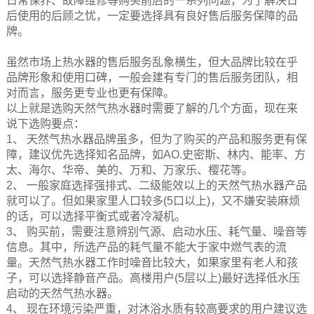
日常保养、故障维修等购买前后的一系列问题，为了解决日
后使用的后顾之忧，一定要选择具有良好售后服务保障的品
牌。
虽然市场上热水器的售后服务乱象横生，但大品牌比较在乎
品牌形象和使用口碑，一般会建有专门的售后服务团队，相
对而言，服务更专业也更有保障。
以上就是选购天然气热水器时需要了解的几个方面，现在来
说下选购要点：
1、 天然气热水器品牌虽多，但为了购买的产品和服务更有保
障，建议优先选择知名品牌，如AO.史密斯、林内、能率、方
太、海尔、华帝、美的、万和、万家乐、樱花等。
2、 一般家庭选择强排式、二级能效以上的天然气热水器产品
就可以了。但如果家里人口较多(5口以上)，又不嫌安装麻烦
的话，可以选择平衡式或者冷凝机。
3、 购买前，需要注意辨别气源、启动水压、耗气量、噪音等
信息。其中，所选产品的耗气量不能大于家中燃气表的流
量。天然气热水器工作时噪音比较大，如果家里有老人和孩
子，可以选择静音产品。高楼用户(5层以上)最好选择低水压
启动的天然气热水器。
4、 现在环境污染严重，对沐浴水质有较高要求的用户建议选