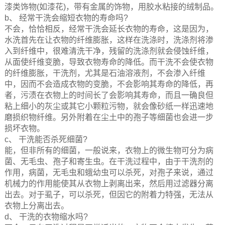
漆类饰物(如漆花)，带有金属的饰物，用胶水粘接的绒制品。
b、 经常干洗会缩短衣物的寿命吗?
不会，恰恰相反，经常干洗会延长衣物的寿命，这是因为，
水洗首先在让衣物的纤维膨胀，这样在洗涤时，洗涤剂将渗
入到纤维中，很难清洗干净，残留的洗涤剂就会侵蚀纤维，
从面使纤维变脆，导致衣物寿命的降低。而干洗不会使衣物
的纤维膨胀，干洗剂，尤其是石油溶液剂，不会渗入纤维
中，因而不会造成衣物的变脆，不会影响其寿命的降低，再
者，污渍在衣物上的时间长了会影响其寿命，而且一确良但
粘上细小的灰尘或其它小颗粒污物，就会像砂纸一样迅速地
磨损织物纤维。另外附着在尘土中的孢子等细菌也会进一步
损坏衣物。
c、 干洗能否杀死细菌?
能，但非所有的细菌，一般说来，衣物上的微生物可分为病
菌、无毛虫、孢子和寄生虫。在干洗过程中，由于干洗剂的
作用，病菌，无毛虫和蛾幼虫可以杀死，对孢子来说，通过
机械力的作用能使其从衣物上剥离出来，然后用过滤器分离
出去。对于虱子，可以杀死，但因它的附着力特强，无法从
衣物上分离出去。
d、 干洗的衣物缩水吗?