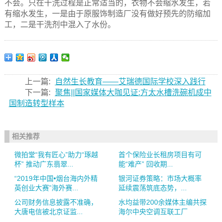
不会。只在干洗过程是正常适当的，衣物不会缩水发生，若
有缩水发生，一是由于原服饰制造厂没有做好预先的防缩加
工，二是干洗剂中混入了水份。
上一篇:
自然生长教育——艾瑞德国际学校深入践行
下一篇:
聚焦||国家媒体大咖见证:方太水槽洗碗机成中
国制造转型样本
相关推荐
微拍堂“我有匠心”助力“琢越
首个保险业长租房项目有可
杯” 推动广东翡翠...
能“难产” 回收期...
“2019年中国•烟台海内外精
银河证券策略：市场大概率
英创业大赛”海外赛...
延续震荡筑底态势，...
公司财务信息披露不准确，
水均益带200余媒体主编共探
大唐电信被北京证监...
海尔中央空调互联工厂