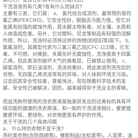
干洗溶液剂有几类?各有什么优缺点?
主要有三类，它们是： a、 氯代烃合成溶剂，最常用的是四
氯乙烯(PEKCRO)，它安全性好，脱脂去污能力强，但它对
金属有较强的腐蚀作用，其水解主物有毒，对土壤、水质和
人体造成危害。另外，它对塑料、尼龙等制品有较强的溶解
作用，所以，洗涤时必须将这样的饰物(如纽扣等)取下。 b、
氯氟溶剂，其典型代表为三氯三氟乙烷(CFC-113)等，它无
毒，不可燃，对橡胶、多属化纤无腐蚀性，洗净度高于四氯
乙烯。但此类溶剂破坏大气的臭氧层，已被禁止使用。 c、
碳氢溶剂，即石油溶剂，洗涤效果好，用此类溶剂洗完后的
衣物，无四氯乙烯洗涤常有的异味，对人体和环境无污染。
过去因其安全性较差，曾被淘汰，现在随着科学技术的发
展，安全性已被解决，因而，越来越得到干洗业主的青睐。
而益洗新所使用的洗衣原液是独家研发出的达美标的具有环
保功能的健康的洗衣原液，和一般的干洗溶液相比，要更健
康更环保，更绿色，对衣物更是有养护的作用。
关于干洗的几个具体问题
a、 什么样的衣物不宜干洗?
丙纶类衣物(含防雨绸等)，橡胶制品(含松紧带)，人造革，油