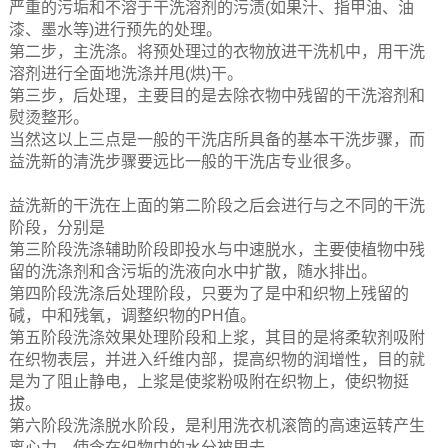
严重的污垢和不溶于干洗溶剂的污渍(如果汁、指甲油、油
漆、墨水等)进行预先的处理。
第二步，主洗涤。将预处理过的衣物放进干洗机中，用干洗
溶剂进行全面地洗涤并甩(烘)干。
第三步，后处理，主要目的是去除衣物中残留的干洗溶剂和
熨烫整形。
当然这以上三点是一般的干洗店所具备的基本干洗步骤，而
益洗新的清洗步骤要远比一般的干洗店专业很多。
益洗新的干洗在上面的第二阶段之后会进行与之不同的干洗
阶段，分别是
第三阶段洗涤辅助阶段即投水与中速脱水，主要使植物中残
留的洗涤剂和含污垢的洗液向水中扩散，随水排出。
第四阶段洗涤后处理阶段，只要为了是中和织物上残留的
碱，中和残氧，调整织物的PH值。
第五阶段洗涤效果处理阶段和上浆，其目的是将柔软剂吸附
在织物表层，并进入纤维内部，提高织物的润增性，目的就
是为了阻止静电，上浆是使浆粉吸附在织物上，使织物挺
拔。
第六阶段洗涤脱水阶段，是利用洗衣机滚筒的高速运转产生
离心力，使含在织物中的水分被甩去。