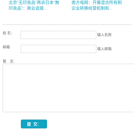
北京“无印良品”再诉日本“無
南方电网：开展混合所有制
印良品”：商业诋毁...
企业转换经营机制和...
姓 名：
输入名称
邮箱
输入邮箱
留 言: