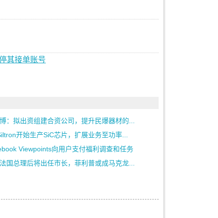
暂停其接单账号
博：拟出资组建合资公司，提升民爆器材的...
 Siltron开始生产SiC芯片，扩展业务至功率...
cebook Viewpoints向用户支付福利调查和任务
法国总理后将出任市长，菲利普或成马克龙...