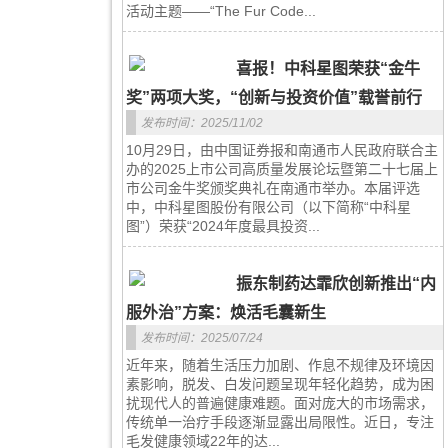
活动主题——“The Fur Code...
喜报！中科星图荣获“金牛
奖”两项大奖，“创新与投资价值”载誉前行
发布时间：2025/11/02
10月29日，由中国证券报和南通市人民政府联合主
办的2025上市公司高质量发展论坛暨第二十七届上
市公司金牛奖颁奖典礼在南通市举办。本届评选
中，中科星图股份有限公司（以下简称“中科星
图”）荣获“2024年度最具投资...
振东制药达霏欣创新推出“内
服外治”方案：焕活毛囊新生
发布时间：2025/07/24
近年来，随着生活压力加剧、作息不规律及环境因
素影响，脱发、白发问题呈现年轻化趋势，成为困
扰现代人的普遍健康难题。面对庞大的市场需求，
传统单一治疗手段逐渐显露出局限性。近日，专注
毛发健康领域22年的达...