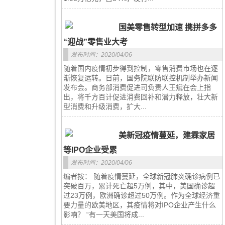
国美零售转型加速 携拼多多
“迎战”零售业大考
发布时间：2020/04/06
随着国内疫情初步得到控制，零售消费市场也在逐
渐恢复运转。日前，国务院联防联控机制举办新闻
发布会。商务部消费促进司负责人王斌在会上指
出，将千方百计促进消费回补和潜力释放，壮大新
型消费和升级消费，扩大...
美新冠疫情蔓延，建霖家居
等IPO企业受累
发布时间：2020/04/06
编者按： 随着疫情蔓延，全球新冠肺炎确诊病例已
突破百万，累计死亡超5万例，其中，美国确诊超
过23万例，欧洲确诊超过50万例。作为全球经济重
要力量的欧美地区，其疫情将对IPO企业产生什么
影响？ “有一天美国将成...