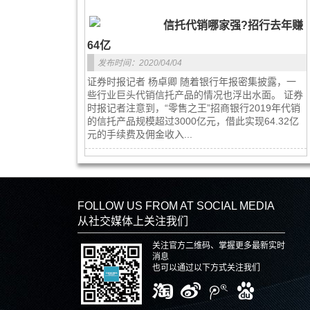
信托代销哪家强?招行去年赚
64亿
发布时间：2020/04/04
证券时报记者 杨卓卿 随着银行年报密集披露，一
些行业巨头代销信托产品的情况也浮出水面。 证券
时报记者注意到，“零售之王”招商银行2019年代销
的信托产品规模超过3000亿元，借此实现64.32亿
元的手续费及佣金收入...
FOLLOW US FROM AT SOCIAL MEDIA
从社交媒体上关注我们
关注官方二维码、掌握更多最新实时
消息
也可以通过以下方式关注我们