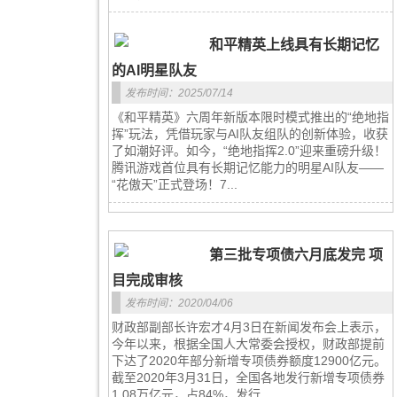
和平精英上线具有长期记忆
的AI明星队友
发布时间：2025/07/14
《和平精英》六周年新版本限时模式推出的“绝地指
挥”玩法，凭借玩家与AI队友组队的创新体验，收获
了如潮好评。如今，“绝地指挥2.0”迎来重磅升级！
腾讯游戏首位具有长期记忆能力的明星AI队友——
“花傲天”正式登场！7...
第三批专项债六月底发完 项
目完成审核
发布时间：2020/04/06
财政部副部长许宏才4月3日在新闻发布会上表示，
今年以来，根据全国人大常委会授权，财政部提前
下达了2020年部分新增专项债券额度12900亿元。
截至2020年3月31日，全国各地发行新增专项债券
1.08万亿元，占84%，发行...