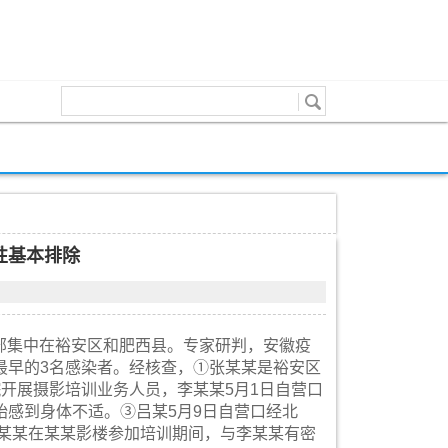
性基本排除
全部集中在裕安区和肥西县。专家研判，安徽疫
最早的3名感染者。经核查，①张某某是裕安区
开展摄影培训业务人员，李某某5月1日自营口
始感到身体不适。③吕某5月9日自营口经北
张某某在某某影楼参加培训期间，与李某某有密