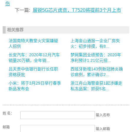
伤
下一篇:
展锐5G芯片虎贲，T7520将提前3个月上市
相关推荐
法国南特大教堂火灾案嫌疑
上海金山通报一企业厂房失
人招供
火：初步排摸，有8...
长安汽车：2020年12月汽车
梦网集团业绩预告：2020年
销量20万辆，全年销...
净利预计1.21亿元扭...
吕天贵中信银行副行长任职
西班牙新增143例新冠肺炎确
资格获批
诊病例，累计确诊2...
小米：将于3月29日举行春季
浙江舟山海警查获1起涉嫌走
新品发布会
私冻品案：抓获5名...
姓 名：
输入名称
邮箱
输入邮箱