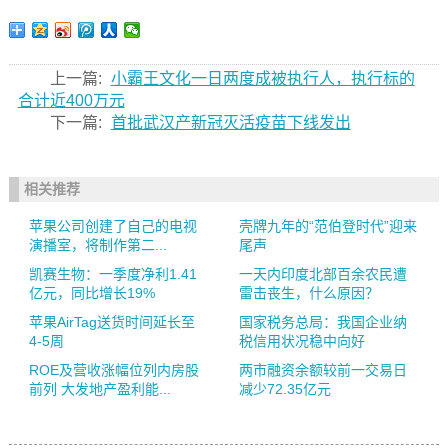
上一篇:
小霸王文化一日两度成被执行人，执行标的
合计近400万元
下一篇:
首批武汉产新冠灭活疫苗下线发出
相关推荐
苹果公司创建了自己的电视
壳牌九年的“范伯登时代”迎来
演播室，将制作第二...
尾声
凯赛生物：一季度净利1.41
一天内印度北部百余农民遭
亿元，同比增长19%
雷击丧生，什么原因？
苹果AirTag送货时间延长至
国家税务总局：我国企业纳
4-5周
税信用状况稳中向好
ROE及营收涨幅位列内房股
两市融资余额较前一交易日
前列 大发地产盈利能...
减少72.35亿元