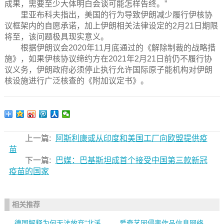
成果，需要至少大体明白会谈可能怎样告终。”
里亚布科夫指出，美国的行为导致伊朗减少履行伊核协
议框架内的自愿承诺，加上伊朗相关法律设定的2月21日期限
将至，该问题极具现实意义。
根据伊朗议会2020年11月底通过的《解除制裁的战略措
施》，如果伊核协议缔约方在2021年2月21日前仍不履行协
议义务，伊朗政府必须停止执行允许国际原子能机构对伊朗
核设施进行广泛核查的《附加议定书》。
上一篇:
阿斯利康或从印度和美国工厂向欧盟提供疫
苗
下一篇:
巴媒：巴基斯坦成首个接受中国第三款新冠
疫苗的国家
相关推荐
德国解释为何无法放弃“北溪
爱奇艺因侵害作品信息网络