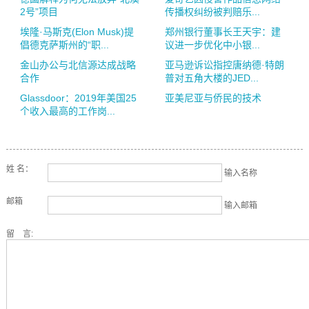
2号”项目
传播权纠纷被判赔乐...
埃隆·马斯克(Elon Musk)提
郑州银行董事长王天宇：建
倡德克萨斯州的“职...
议进一步优化中小银...
金山办公与北信源达成战略
亚马逊诉讼指控唐纳德·特朗
合作
普对五角大楼的JED...
Glassdoor：2019年美国25
亚美尼亚与侨民的技术
个收入最高的工作岗...
姓 名：
输入名称
邮箱
输入邮箱
留 言: