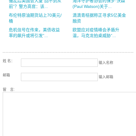
骚乱后美国会大厦“回不到从
海洋守护者协会的保罗·沃森
前”？警方高官：该...
(Paul Watson)关于...
布伦特原油期货站上70美元/
滴滴青桔据称正寻求5亿美金
桶
融资
危机信号在传来，美债收益
欧盟应对疫情峰会矛盾升
率的飙升或将引发“...
温，马克龙拍桌威胁“...
姓 名：
输入名称
邮箱
输入邮箱
留 言: