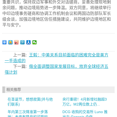
重要共识，保持双边军事和外交对话磋商，妥善处理现地剩
余问题，推动边境局势进一步降温。双方同意，将继续举行
中印边境事务磋商和协调工作机制会议和两国边防部队军长
级会谈，加强边境地区信任措施建设，共同维护边境地区和
平与安宁。
上一篇:
王毅：中美关系目前面临的困难完全是美方
一手造成的
下一篇:
俄全面调整国家发展目标，放弃全球经济五
强计划
相关推荐
在圣诞节，想想寂寞(并与他
央行重磅！4月新增社融超3
们联系)
万亿，M2两位数上仍...
年内第三次降准第一步落
DCG 收购的交易所 Luno 推
地：未来有降息的可能吗
出与 Genesis 合作...