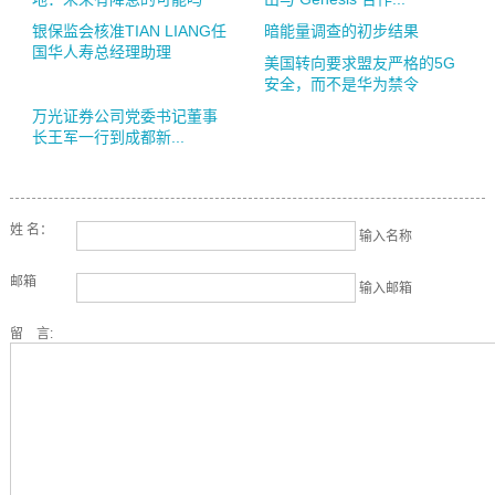
银保监会核准TIAN LIANG任
暗能量调查的初步结果
国华人寿总经理助理
美国转向要求盟友严格的5G
安全，而不是华为禁令
万光证券公司党委书记董事
长王军一行到成都新...
姓 名：
输入名称
邮箱
输入邮箱
留 言: