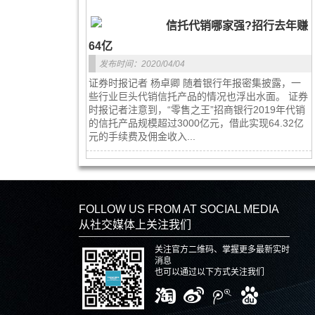
信托代销哪家强?招行去年赚
64亿
发布时间：2020/04/04
证券时报记者 杨卓卿 随着银行年报密集披露，一
些行业巨头代销信托产品的情况也浮出水面。 证券
时报记者注意到，“零售之王”招商银行2019年代销
的信托产品规模超过3000亿元，借此实现64.32亿
元的手续费及佣金收入...
FOLLOW US FROM AT SOCIAL MEDIA
从社交媒体上关注我们
关注官方二维码、掌握更多最新实时
消息
也可以通过以下方式关注我们