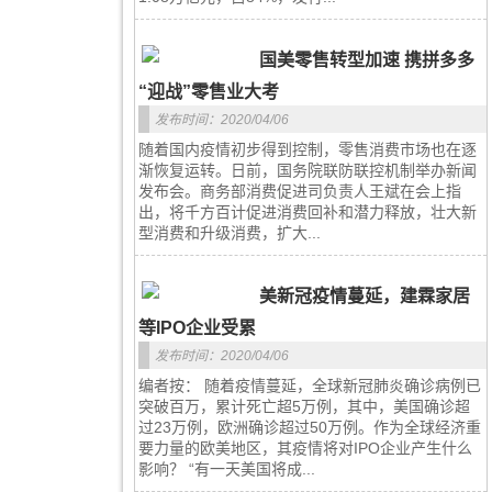
国美零售转型加速 携拼多多
“迎战”零售业大考
发布时间：2020/04/06
随着国内疫情初步得到控制，零售消费市场也在逐
渐恢复运转。日前，国务院联防联控机制举办新闻
发布会。商务部消费促进司负责人王斌在会上指
出，将千方百计促进消费回补和潜力释放，壮大新
型消费和升级消费，扩大...
美新冠疫情蔓延，建霖家居
等IPO企业受累
发布时间：2020/04/06
编者按： 随着疫情蔓延，全球新冠肺炎确诊病例已
突破百万，累计死亡超5万例，其中，美国确诊超
过23万例，欧洲确诊超过50万例。作为全球经济重
要力量的欧美地区，其疫情将对IPO企业产生什么
影响？ “有一天美国将成...