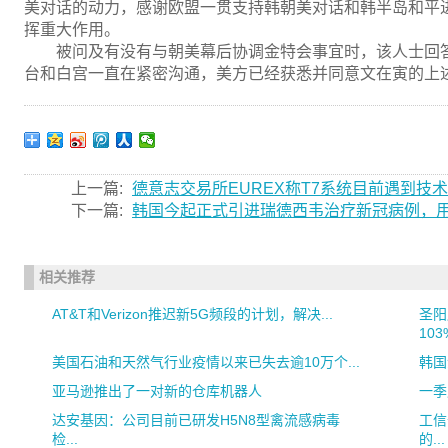
美对话的动力，感谢欧盟一贯支持韩朝美对话和韩半岛和平
挥重大作用。
被问及有没有与朝美幕后协调金特会事宜时，该人士回
台和白宫一直在紧密沟通，美方已经获悉并同意文在寅的上
上一篇:
德意志交易所EUREX称T7系统目前遇到技
下一篇:
韩国今起正式引进瑞德西韦治疗新冠病例，用
相关推荐
AT&T和Verizon推迟新5G频段的计划，解决...
圣阳
103
美国石油和天然气行业疫情以来已失去逾10万个...
韩国
亚马逊推出了一对新的仓库机器人
一季
达安基因：公司目前已研发H5N8型禽流感病毒
工信
检...
的...