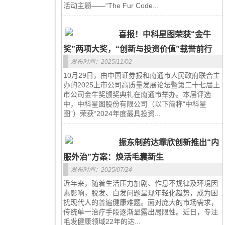
活动主题——“The Fur Code...
喜报！中科星图荣获“金牛
奖”两项大奖，“创新与投资价值”载誉前行
发布时间：2025/11/02
10月29日，由中国证券报和南通市人民政府联合主
办的2025上市公司高质量发展论坛暨第二十七届上
市公司金牛奖颁奖典礼在南通市举办。本届评选
中，中科星图股份有限公司（以下简称“中科星
图”）荣获“2024年度最具投资...
振东制药达霏欣创新推出“内
服外治”方案：焕活毛囊新生
发布时间：2025/07/24
近年来，随着生活压力加剧、作息不规律及环境因
素影响，脱发、白发问题呈现年轻化趋势，成为困
扰现代人的普遍健康难题。面对庞大的市场需求，
传统单一治疗手段逐渐显露出局限性。近日，专注
毛发健康领域22年的达...