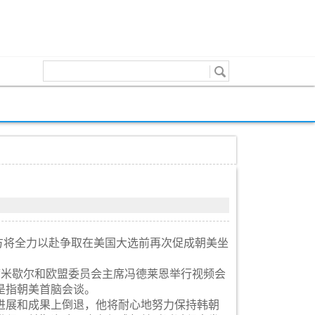
韩方将全力以赴争取在美国大选前再次促成朝美坐
席米歇尔和欧盟委员会主席冯德莱恩举行视频会
是指朝美首脑会谈。
进展和成果上倒退，他将耐心地努力保持韩朝