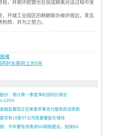
进程，并期许欧盟也在促成朝美对话过程中发
答，开城工业园区的韩朝联办被炸毁后，青瓦
述构想，并为之努力。
术困难
药时长原则上为5天
股份：预计第一季度净利润同比增长
%-125%
金融监督院正在审查苹果支付服务启动条款
度共有19家ST公司获重要股东增持
部：今年要有序推进5G网络建设，加快6G