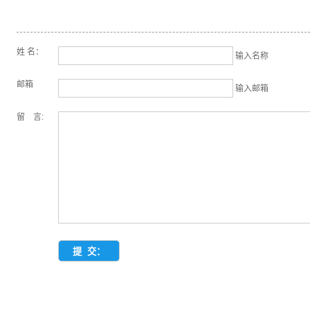
姓 名：
输入名称
邮箱
输入邮箱
留 言: