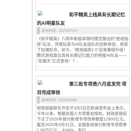
和平精英上线具有长期记忆
的AI明星队友
发布时间：2025/07/14
《和平精英》六周年新版本限时模式推出的“绝地指
挥”玩法，凭借玩家与AI队友组队的创新体验，收获
了如潮好评。如今，“绝地指挥2.0”迎来重磅升级！
腾讯游戏首位具有长期记忆能力的明星AI队友——
“花傲天”正式登场！7...
第三批专项债六月底发完 项
目完成审核
发布时间：2020/04/06
财政部副部长许宏才4月3日在新闻发布会上表示，
今年以来，根据全国人大常委会授权，财政部提前
下达了2020年部分新增专项债券额度12900亿元。
截至2020年3月31日，全国各地发行新增专项债券
1.08万亿元，占84%，发行...