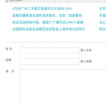
4月份广州二手楼交易量环比大涨66.64%
太空
金融巨骗麦道夫减刑请求被否，法官：就是要他...
车载
抗议活动持续升级，美国17个城市近1400人被捕
当心
全国税务系统先进模范巡回宣讲上海专场活动举行
桥水
姓 名：
输入名称
邮箱
输入邮箱
留 言: