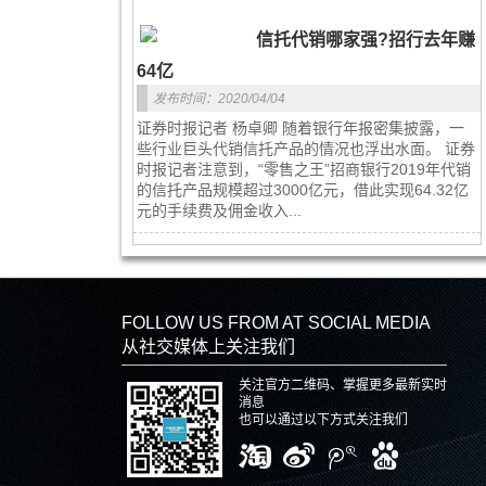
信托代销哪家强?招行去年赚
64亿
发布时间：2020/04/04
证券时报记者 杨卓卿 随着银行年报密集披露，一
些行业巨头代销信托产品的情况也浮出水面。 证券
时报记者注意到，“零售之王”招商银行2019年代销
的信托产品规模超过3000亿元，借此实现64.32亿
元的手续费及佣金收入...
FOLLOW US FROM AT SOCIAL MEDIA
从社交媒体上关注我们
关注官方二维码、掌握更多最新实时
消息
也可以通过以下方式关注我们