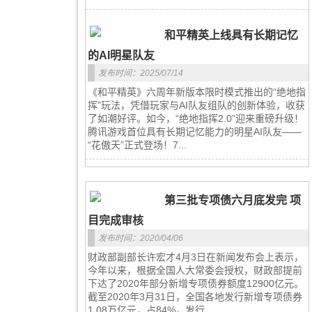
和平精英上线具有长期记忆
的AI明星队友
发布时间：2025/07/14
《和平精英》六周年新版本限时模式推出的“绝地指
挥”玩法，凭借玩家与AI队友组队的创新体验，收获
了如潮好评。如今，“绝地指挥2.0”迎来重磅升级！
腾讯游戏首位具有长期记忆能力的明星AI队友——
“花傲天”正式登场！7...
第三批专项债六月底发完 项
目完成审核
发布时间：2020/04/06
财政部副部长许宏才4月3日在新闻发布会上表示，
今年以来，根据全国人大常委会授权，财政部提前
下达了2020年部分新增专项债券额度12900亿元。
截至2020年3月31日，全国各地发行新增专项债券
1.08万亿元，占84%，发行...