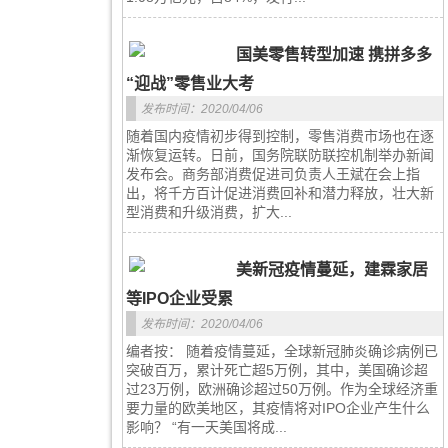
国美零售转型加速 携拼多多
“迎战”零售业大考
发布时间：2020/04/06
随着国内疫情初步得到控制，零售消费市场也在逐
渐恢复运转。日前，国务院联防联控机制举办新闻
发布会。商务部消费促进司负责人王斌在会上指
出，将千方百计促进消费回补和潜力释放，壮大新
型消费和升级消费，扩大...
美新冠疫情蔓延，建霖家居
等IPO企业受累
发布时间：2020/04/06
编者按： 随着疫情蔓延，全球新冠肺炎确诊病例已
突破百万，累计死亡超5万例，其中，美国确诊超
过23万例，欧洲确诊超过50万例。作为全球经济重
要力量的欧美地区，其疫情将对IPO企业产生什么
影响？ “有一天美国将成...