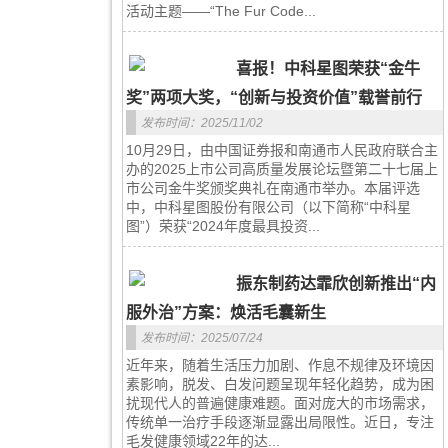
活动主题——“The Fur Code...
喜报！中科星图荣获“金牛
奖”两项大奖，“创新与投资价值”载誉前行
发布时间：2025/11/02
10月29日，由中国证券报和南通市人民政府联合主
办的2025上市公司高质量发展论坛暨第二十七届上
市公司金牛奖颁奖典礼在南通市举办。本届评选
中，中科星图股份有限公司（以下简称“中科星
图”）荣获“2024年度最具投资...
振东制药达霏欣创新推出“内
服外治”方案：焕活毛囊新生
发布时间：2025/07/24
近年来，随着生活压力加剧、作息不规律及环境因
素影响，脱发、白发问题呈现年轻化趋势，成为困
扰现代人的普遍健康难题。面对庞大的市场需求，
传统单一治疗手段逐渐显露出局限性。近日，专注
毛发健康领域22年的达...