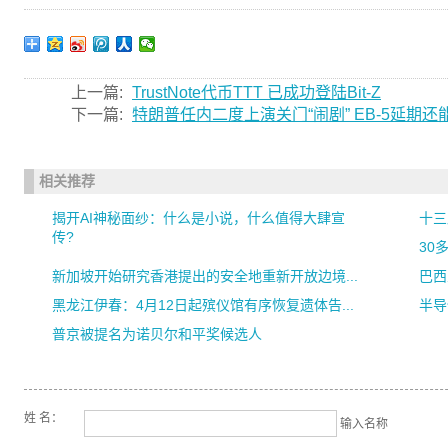
上一篇:
TrustNote代币TTT 已成功登陆Bit-Z
下一篇:
特朗普任内二度上演关门“闹剧” EB-5延期
相关推荐
揭开AI神秘面纱：什么是小说，什么值得大肆宣
十三
传?
30
新加坡开始研究香港提出的安全地重新开放边境...
巴西
黑龙江伊春：4月12日起殡仪馆有序恢复遗体告...
半导
普京被提名为诺贝尔和平奖候选人
姓 名：
输入名称