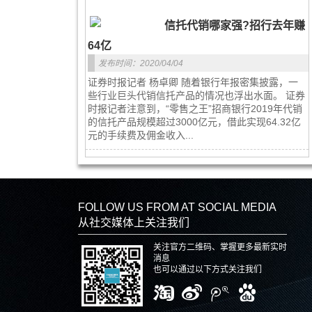
信托代销哪家强?招行去年赚
64亿
发布时间：2020/04/04
证券时报记者 杨卓卿 随着银行年报密集披露，一
些行业巨头代销信托产品的情况也浮出水面。 证券
时报记者注意到，“零售之王”招商银行2019年代销
的信托产品规模超过3000亿元，借此实现64.32亿
元的手续费及佣金收入...
FOLLOW US FROM AT SOCIAL MEDIA
从社交媒体上关注我们
关注官方二维码、掌握更多最新实时
消息
也可以通过以下方式关注我们