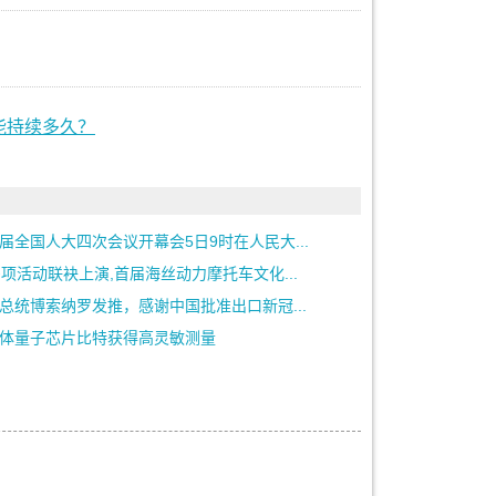
还能持续多久？
届全国人大四次会议开幕会5日9时在人民大...
多项活动联袂上演,首届海丝动力摩托车文化...
总统博索纳罗发推，感谢中国批准出口新冠...
体量子芯片比特获得高灵敏测量