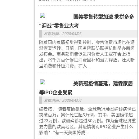
国美零售转型加速 携拼多多
“迎战”零售业大考
发布时间：2020/04/06
随着国内疫情初步得到控制，零售消费市场也在逐
渐恢复运转。日前，国务院联防联控机制举办新闻
发布会。商务部消费促进司负责人王斌在会上指
出，将千方百计促进消费回补和潜力释放，壮大新
型消费和升级消费，扩大...
美新冠疫情蔓延，建霖家居
等IPO企业受累
发布时间：2020/04/06
编者按： 随着疫情蔓延，全球新冠肺炎确诊病例已
突破百万，累计死亡超5万例，其中，美国确诊超
过23万例，欧洲确诊超过50万例。作为全球经济重
要力量的欧美地区，其疫情将对IPO企业产生什么
影响？ “有一天美国将成...