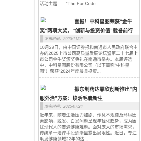
活动主题——“The Fur Code...
喜报！中科星图荣获“金牛
奖”两项大奖，“创新与投资价值”载誉前行
发布时间：2025/11/02
10月29日，由中国证券报和南通市人民政府联合主
办的2025上市公司高质量发展论坛暨第二十七届上
市公司金牛奖颁奖典礼在南通市举办。本届评选
中，中科星图股份有限公司（以下简称“中科星
图”）荣获“2024年度最具投资...
振东制药达霏欣创新推出“内
服外治”方案：焕活毛囊新生
发布时间：2025/07/24
近年来，随着生活压力加剧、作息不规律及环境因
素影响，脱发、白发问题呈现年轻化趋势，成为困
扰现代人的普遍健康难题。面对庞大的市场需求，
传统单一治疗手段逐渐显露出局限性。近日，专注
毛发健康领域22年的达...