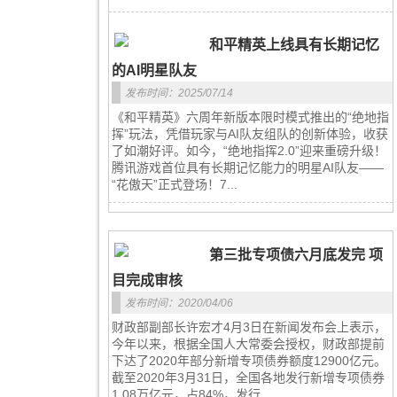
和平精英上线具有长期记忆
的AI明星队友
发布时间：2025/07/14
《和平精英》六周年新版本限时模式推出的“绝地指
挥”玩法，凭借玩家与AI队友组队的创新体验，收获
了如潮好评。如今，“绝地指挥2.0”迎来重磅升级！
腾讯游戏首位具有长期记忆能力的明星AI队友——
“花傲天”正式登场！7...
第三批专项债六月底发完 项
目完成审核
发布时间：2020/04/06
财政部副部长许宏才4月3日在新闻发布会上表示，
今年以来，根据全国人大常委会授权，财政部提前
下达了2020年部分新增专项债券额度12900亿元。
截至2020年3月31日，全国各地发行新增专项债券
1.08万亿元，占84%，发行...