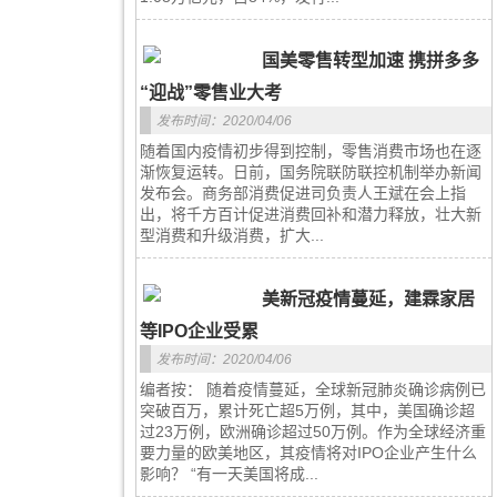
国美零售转型加速 携拼多多
“迎战”零售业大考
发布时间：2020/04/06
随着国内疫情初步得到控制，零售消费市场也在逐
渐恢复运转。日前，国务院联防联控机制举办新闻
发布会。商务部消费促进司负责人王斌在会上指
出，将千方百计促进消费回补和潜力释放，壮大新
型消费和升级消费，扩大...
美新冠疫情蔓延，建霖家居
等IPO企业受累
发布时间：2020/04/06
编者按： 随着疫情蔓延，全球新冠肺炎确诊病例已
突破百万，累计死亡超5万例，其中，美国确诊超
过23万例，欧洲确诊超过50万例。作为全球经济重
要力量的欧美地区，其疫情将对IPO企业产生什么
影响？ “有一天美国将成...