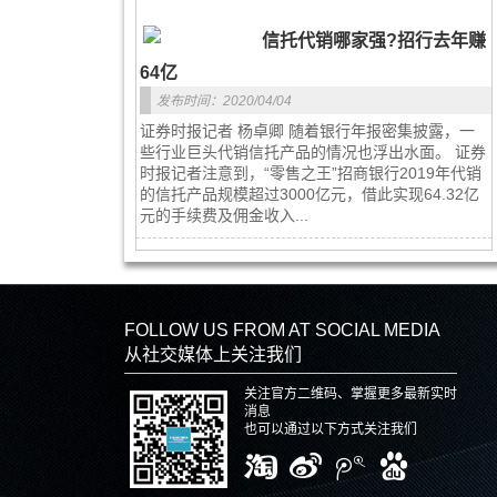
信托代销哪家强?招行去年赚
64亿
发布时间：2020/04/04
证券时报记者 杨卓卿 随着银行年报密集披露，一
些行业巨头代销信托产品的情况也浮出水面。 证券
时报记者注意到，“零售之王”招商银行2019年代销
的信托产品规模超过3000亿元，借此实现64.32亿
元的手续费及佣金收入...
FOLLOW US FROM AT SOCIAL MEDIA
从社交媒体上关注我们
关注官方二维码、掌握更多最新实时
消息
也可以通过以下方式关注我们