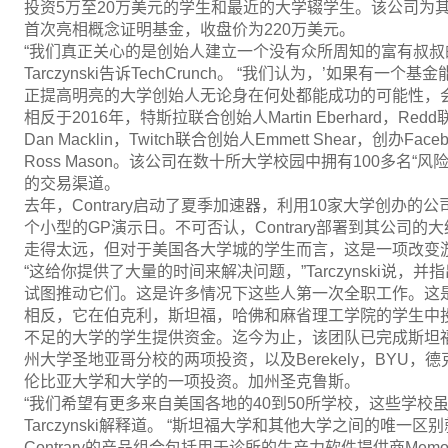
投资5万至20万美元的学生和最近的大学辍学生。该公司为其
首次亮相概念证明基金，收盘价为220万美元。
“我们真正关心的是创始人建立一个没有众所周知的富有叔叔
Tarczynski告诉TechCrunch。 “我们认为，’如果
正提高明亮的大学创始人无论身在何处都能成功的可能性，会怎
相反于2016年，特斯拉联合创始人Martin Eberhard，Redd
Dan Macklin，Twitch联合创始人Emmett Shear，创办Facebo
Ross Mason。该公司在数十所大学校园中拥有100多名“风
的交易渠道。
去年，Contrary启动了夏季加速器，利用10家大学创办的公司
个小型的GP演示日。不可否认，Contrary部署到其公司
走得太远，但对于美国各大学城的学生而言，这是一项改变
“这给你提供了大量的时间来解决问题，”Tarczynski说，
试图推动它们。这是许多情况下这些人第一次全职工作。这
相反，它在伯克利，斯坦福，哈佛和麻省理工学院的学生中
不足的大学的学生提供资金。迄今为止，该团队已完成斯坦
州大学圣地亚哥分校的两项投资，以及Berekely，BYU
伦比亚大学和大学的一项投资。加州圣克鲁斯。
“我们希望有更多来自美国各地的40到50所学校，这些学校
Tarczynski解释道。 “斯坦福大学和其他大学之间的唯一
Contrary的产品组合包括用于诊所的生产力软件提供商Memora