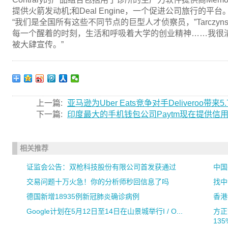
提供火箭发动机;和Deal Engine，一个促进公司旅行的平台
“我们是全国所有这些不同节点的巨型人才侦察员，”Tarczyn
每一个醒着的时刻，生活和呼吸着大学的创业精神……我很
被大肆宣传。”
上一篇:
亚马逊为Uber Eats竞争对手Deliveroo带来
下一篇:
印度最大的手机钱包公司Paytm现在提供信
相关推荐
证监会公告：双枪科技股份有限公司首发获通过
中国
交易问题十万火急！你的分析师秒回信息了吗
找中
德国新增18935例新冠肺炎确诊病例
香港
Google计划在5月12日至14日在山景城举行I / O...
方正
135