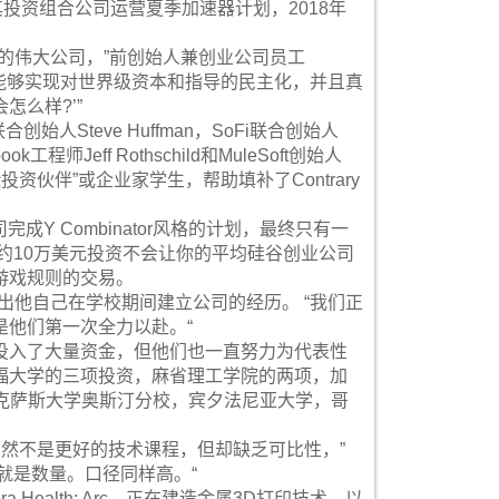
投资组合公司运营夏季加速器计划，2018年
的伟大公司，”前创始人兼创业公司员工
有一个基金能够实现对世界级资本和指导的民主化，并且真
么样?’”
联合创始人Steve Huffman，SoFi联合创始人
ok工程师Jeff Rothschild和MuleSoft创始人
险投资伙伴”或企业家学生，帮助填补了Contrary
完成Y Combinator风格的计划，最终只有一
的大约10万美元投资不会让你的平均硅谷创业公司
游戏规则的交易。
并指出他自己在学校期间建立公司的经历。 “我们正
是他们第一次全力以赴。“
投入了大量资金，但他们也一直努力为代表性
福大学的三项投资，麻省理工学院的两项，加
，德克萨斯大学奥斯汀分校，宾夕法尼亚大学，哥
虽然不是更好的技术课程，但却缺乏可比性，”
区别就是数量。口径同样高。“
 Health; Arc，正在建造金属3D打印技术，以