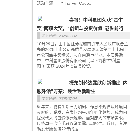
活动主题——“The Fur Code...
喜报！中科星图荣获“金牛
奖”两项大奖，“创新与投资价值”载誉前行
发布时间：2025/11/02
10月29日，由中国证券报和南通市人民政府联合主
办的2025上市公司高质量发展论坛暨第二十七届上
市公司金牛奖颁奖典礼在南通市举办。本届评选
中，中科星图股份有限公司（以下简称“中科星
图”）荣获“2024年度最具投资...
振东制药达霏欣创新推出“内
服外治”方案：焕活毛囊新生
发布时间：2025/07/24
近年来，随着生活压力加剧、作息不规律及环境因
素影响，脱发、白发问题呈现年轻化趋势，成为困
扰现代人的普遍健康难题。面对庞大的市场需求，
传统单一治疗手段逐渐显露出局限性。近日，专注
毛发健康领域22年的达...