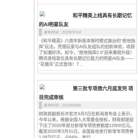
和平精英上线具有长期记忆
的AI明星队友
发布时间：2025/07/14
《和平精英》六周年新版本限时模式推出的“绝地指
挥”玩法，凭借玩家与AI队友组队的创新体验，收获
了如潮好评。如今，“绝地指挥2.0”迎来重磅升级！
腾讯游戏首位具有长期记忆能力的明星AI队友——
“花傲天”正式登场！7...
第三批专项债六月底发完 项
目完成审核
发布时间：2020/04/06
财政部副部长许宏才4月3日在新闻发布会上表示，
今年以来，根据全国人大常委会授权，财政部提前
下达了2020年部分新增专项债券额度12900亿元。
截至2020年3月31日，全国各地发行新增专项债券
1.08万亿元，占84%，发行...