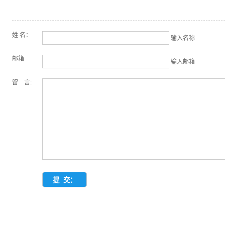
姓 名：
输入名称
邮箱
输入邮箱
留 言: