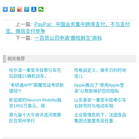
上一篇:
PayPal：中国业务集中跨境支付，不与支付
宝、微信支付竞争
下一篇:
一百货公司申请“鹿晗鲜生”商标
相关推荐
哈尔滨一重型半挂牵引车先
性格自定义，做冬日的时尚
后刮撞21辆机动车，...
宠儿
“考研通APP”颠覆苦战考研新
Apple推出了“使用Apple登
捷径!!!
录”以帮助保护您的隐私
新加坡的Neuron Mobility融
山东泰安一重型半挂牵引车
资1850万美元，将...
右转弯时与电动车相...
第九届十大牛商评选河南赛
企业管理危机下，法国食品
区在郑州举行
集团达能罢免现任董...