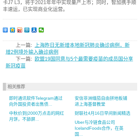
卡J7 L3，将于2021年年中实现量产上市；同时，智加携手顺
丰速运，已实现商业化运营。
上一篇:
上海昨日无新增本地新冠肺炎确诊病例，新
增2例境外输入确诊病例
下一篇:
欧盟19国同意与5个最需要疫苗的成员国分享
新冠疫苗
相关推荐
即时通讯软件Telegram通过
安信非洲缅茄自由拼地板铺
向外国投资者出售债...
进上海基督教堂
中秋价到|2000万点击的网红
财联社4月16日早间新闻精选
月饼，不舔屏...
Uber与冷链食品公司
IcelandFoods合作，在英
国...