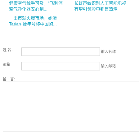
健康空气触手可及，“飞利浦
长虹声纹识别人工智能电视
空气净化器安心到...
有望引领彩电销售热潮
一出市就火爆市场，她漾
Taéan·拾年号称中国的...
姓 名：
输入名称
邮箱
输入邮箱
留 言: