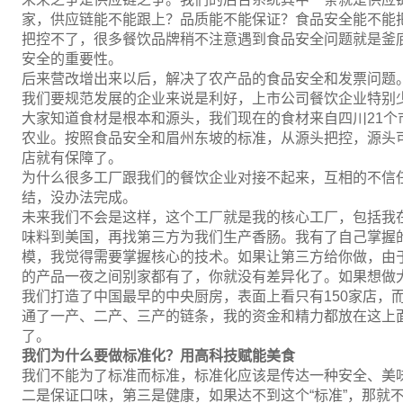
家，供应链能不能跟上？品质能不能保证？食品安全能不能
把控不了，很多餐饮品牌稍不注意遇到食品安全问题就是釜
安全的重要性。
后来营改增出来以后，解决了农产品的食品安全和发票问题
我们要规范发展的企业来说是利好，上市公司餐饮企业特别
大家知道食材是根本和源头，我们现在的食材来自四川21个
农业。按照食品安全和眉州东坡的标准，从源头把控，源头
店就有保障了。
为什么很多工厂跟我们的餐饮企业对接不起来，互相的不信
结，没办法完成。
未来我们不会是这样，这个工厂就是我的核心工厂，包括我
味料到美国，再找第三方为我们生产香肠。我有了自己掌握
模，我觉得需要掌握核心的技术。如果让第三方给你做，由
的产品一夜之间别家都有了，你就没有差异化了。如果想做
我们打造了中国最早的中央厨房，表面上看只有150家店，
通了一产、二产、三产的链条，我的资金和精力都放在这上
了。
我们为什么要做标准化？用高科技赋能美食
我们不能为了标准而标准，标准化应该是传达一种安全、美
二是保证口味，第三是健康，如果达不到这个“标准”，那就