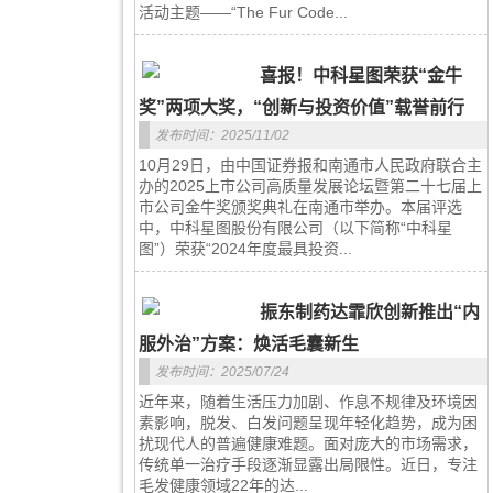
活动主题——“The Fur Code...
喜报！中科星图荣获“金牛
奖”两项大奖，“创新与投资价值”载誉前行
发布时间：2025/11/02
10月29日，由中国证券报和南通市人民政府联合主
办的2025上市公司高质量发展论坛暨第二十七届上
市公司金牛奖颁奖典礼在南通市举办。本届评选
中，中科星图股份有限公司（以下简称“中科星
图”）荣获“2024年度最具投资...
振东制药达霏欣创新推出“内
服外治”方案：焕活毛囊新生
发布时间：2025/07/24
近年来，随着生活压力加剧、作息不规律及环境因
素影响，脱发、白发问题呈现年轻化趋势，成为困
扰现代人的普遍健康难题。面对庞大的市场需求，
传统单一治疗手段逐渐显露出局限性。近日，专注
毛发健康领域22年的达...