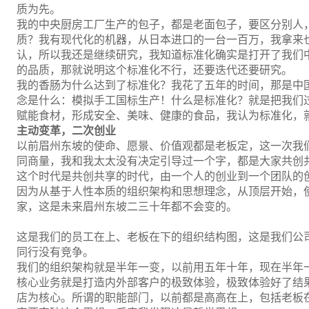
质为先。
我的中央厨房工厂生产的包子，都是老面包子，要区分别人
质？我有现代化的机器，从日本进口的一台一百万，我拿来
认，所以我还是继续研究，我知道标准化确实是打开了我们
的品质，那就说明这个标准化不行，还要迭代还要研究。
我的香肠为什么达到了标准化？我花了五年的时间，那是中国
念是什么：模拟手工国标生产！什么是标准化？就是把我们
赋能食材，形成安全、美味、健康的食品，我认为标准化，
主动变革，二次创业
以前眉州东坡的使命、愿景、价值观都是老板定，这一次我们
同商量，我和我太太没有决定引导过一个字，都是大家共创
这个时代是共创共享的时代，由一个人的创业到一个团队的
因为从基于人性本质的组织架构和思想理念，从顶层开始，
家，这是未来眉州东坡二三十年都不会变的。
这是我们的员工在上、老板在下的组织结构图，这是我们公
同行没有竞争。
我们的组织架构就是半年一变，以前用五年十年，现在半年一
核心业务就是打造内外部客户的极致体验，极致体验好了结
店为核心。所谓的职能部门，以前都是高高在上，包括老板