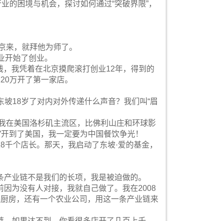
业的困境与机会，探讨如何通过“突破界限”，
北京来，就拜他为师了。
业开始了创业。
有钱，我凭着在北京摸爬滚打创业12年，得到的
20万开了第一家店。
州东坡18岁了对内对外传递什么声音？我们叫“眉
年我在美国洛杉矶主流区，比佛利山庄和环球影
”开到了美国，我一定要为中国餐饮争光！
8千个店长。那天，我启动了东坡·爱的基金，
条产业链不是我们的长项，我是被迫做的。
因为没有人对接，我就自己做了。我在2008
央厨房，还有一个农业公司，用这一条产业链来
链，如果达不到，你看很多店开了几百上千