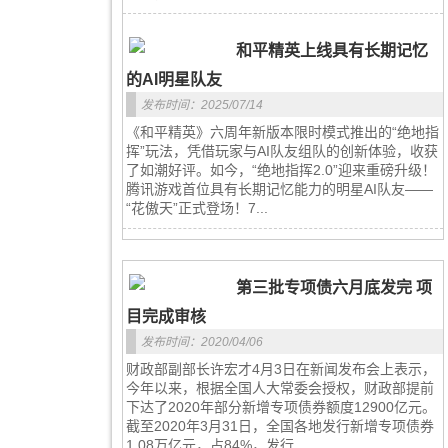
和平精英上线具有长期记忆
的AI明星队友
发布时间：2025/07/14
《和平精英》六周年新版本限时模式推出的“绝地指
挥”玩法，凭借玩家与AI队友组队的创新体验，收获
了如潮好评。如今，“绝地指挥2.0”迎来重磅升级！
腾讯游戏首位具有长期记忆能力的明星AI队友——
“花傲天”正式登场！7...
第三批专项债六月底发完 项
目完成审核
发布时间：2020/04/06
财政部副部长许宏才4月3日在新闻发布会上表示，
今年以来，根据全国人大常委会授权，财政部提前
下达了2020年部分新增专项债券额度12900亿元。
截至2020年3月31日，全国各地发行新增专项债券
1.08万亿元，占84%，发行...