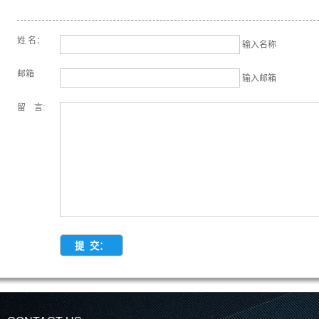
姓 名：
输入名称
邮箱
输入邮箱
留 言: