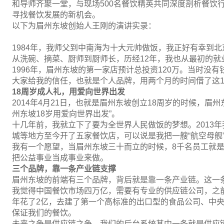
和导师齐聚一堂，与现场500名餐饮精英共同深度剖析餐饮行
寻找餐饮发展的新机会。
以下为眉州东坡创始人王刚的演讲实录：
1984年，我师父到中南海为十大元帅做饭，我正好有幸到
从洗碗、摘菜、厨师到厨师长，历经12年，我也从最初的就
1996年，眉州东坡的第一家店预计总投资120万。当时没
大家给我的信任，也就是个人品牌，用两个月的时间借了这1
18周岁成人礼，用爱向世界出发
2014年4月21日，也就是眉州东坡创立18周岁的时候，眉
州东坡18岁用爱向世界出发”。
十几年前，我就立下了要为全世界人民做饭的梦想。2013
城等地方至今开了五家餐饮店，可以说是我把一艘“航空母舰
我有一个愿望，当眉州东坡三十而立的时候，8千名员工就是
把公益事业当成事业来做。
三个品牌，靠一条产业链支撑
眉州东坡的前端有三个品牌，背后就是靠一条产业链。这一
我觉得中国餐饮市场四万亿，需要有专业的供应链公司，之前
年花了2亿，去建了第一个高标准的出口型的食品公司、中
保证我们的餐饮。
未来之争是供应链之争。我们的后台系统其中一条就是供应