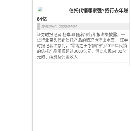
信托代销哪家强?招行去年赚
64亿
发布时间：2020/04/04
证券时报记者 杨卓卿 随着银行年报密集披露，一
些行业巨头代销信托产品的情况也浮出水面。 证券
时报记者注意到，“零售之王”招商银行2019年代销
的信托产品规模超过3000亿元，借此实现64.32亿
元的手续费及佣金收入...