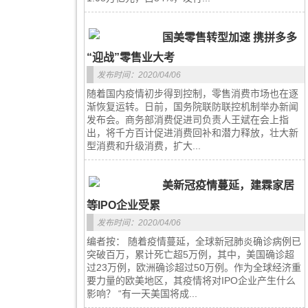
国美零售转型加速 携拼多多
“迎战”零售业大考
发布时间：2020/04/06
随着国内疫情初步得到控制，零售消费市场也在逐
渐恢复运转。日前，国务院联防联控机制举办新闻
发布会。商务部消费促进司负责人王斌在会上指
出，将千方百计促进消费回补和潜力释放，壮大新
型消费和升级消费，扩大...
美新冠疫情蔓延，建霖家居
等IPO企业受累
发布时间：2020/04/06
编者按： 随着疫情蔓延，全球新冠肺炎确诊病例已
突破百万，累计死亡超5万例，其中，美国确诊超
过23万例，欧洲确诊超过50万例。作为全球经济重
要力量的欧美地区，其疫情将对IPO企业产生什么
影响？ “有一天美国将成...