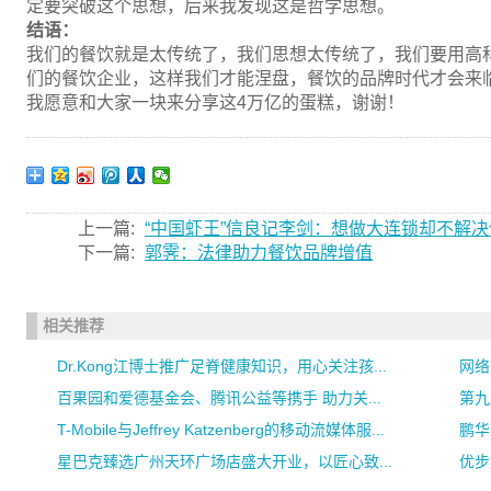
定要突破这个思想，后来我发现这是哲学思想。
结语：
我们的餐饮就是太传统了，我们思想太传统了，我们要用高
们的餐饮企业，这样我们才能涅盘，餐饮的品牌时代才会来
我愿意和大家一块来分享这4万亿的蛋糕，谢谢！
上一篇:
“中国虾王”信良记李剑：想做大连锁却不解
下一篇:
郭霁：法律助力餐饮品牌增值
相关推荐
Dr.Kong江博士推广足脊健康知识，用心关注孩...
网络
百果园和爱德基金会、腾讯公益等携手 助力关...
第九
T-Mobile与Jeffrey Katzenberg的移动流媒体服...
鹏华
星巴克臻选广州天环广场店盛大开业，以匠心致...
优步