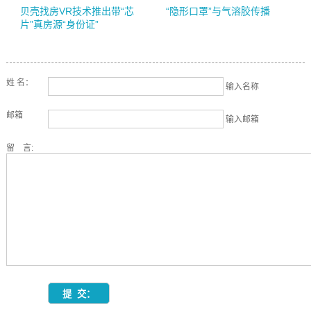
贝壳找房VR技术推出带“芯
“隐形口罩”与气溶胶传播
片”真房源“身份证”
姓 名：
输入名称
邮箱
输入邮箱
留 言: