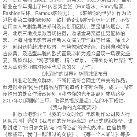
影业在今年提出了F4内容新主张（Fun趣味、Fancy脑洞、
Fashion先锋、Famous影响力）。《来到你的世界》作为蓝
港影业第二部超级网剧，欲打造奇幻剧行业标杆之作，不仅
启用高人气剧集导演邓科及其御用团队，更是辗转烟台、青
岛、北京三地换景数百场拍摄，邀请金马奖最佳男配林柏
宏、上海国际电影节最佳新人女演员李浩菲等出演。除此之
外，剧组还特赴城堡取景，气势恢宏的壁画、缤纷典雅的复
古家具、及造型典雅的欧式置景必将为观众呈现一场视觉盛
宴。新颖题材、“网感”班底、精心置景，《来到你的世界》可
谓为蓝港影业瞄准网生代受众的又一力作。
《来到你的世界》华丽城堡布景
精准定位受众群体，不断打造符合网生代审美的作品，
蓝港影业在“网生代精品内容”的道路上不断深耕。成立一周年
便推出的处女作漫改网剧《我与你的光年距离》成功跻身
2017年Q1网剧前三甲，取得总播放量超11亿的不菲成绩。
《我与你的光年距离2》
据悉蓝港影业与《我的少女时代》电影制作公司良人行
团队共同打造的《我与你的光年距离2》已正式建组筹备，该
剧讲述了“白日梦女孩”与“时间使者”的奇幻故事。由曾执导
《那些年，我们一起追过的女孩》、《等一个人咖啡》等多