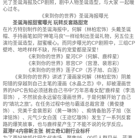
光了圣诞海报及CP剧照，剧中人物圣诞造型，与大家 一起暖
心过冬。
《来到你的世界》圣诞海报曝光
圣诞海报甜蜜曝光 玩转反套路甜宠
在片方特别制作的圣诞海报中，何解（林柏宏饰）头戴圣诞
帽、手持画笔如同“神笔马良”一样绘制出圣诞礼物，另五位主
演均圣诞造型，甜蜜暖心。而同步曝光的CP剧照中，三组CP
壁咚、地咚样样不缺，所有的宠爱都是深爱！
《来到你的世界》星河CP（何解、鹿梓星）
《来到你的世界》恩宫CP（宫澄、裴恩彩）
《来到你的世界》莲子CP（苏子旭、白莲）
《来到你的世界》讲述了漫画家何解（林柏宏饰）阴差
阳错的穿越到自己主笔的漫画《水晶之恋》中，却被漫画世
界的NPC告知必须拯救自己书中“万年恶毒女配”鹿梓星（李浩
菲饰），不然就会永远留在漫画世界，于是何解开始了自己
的“填坑之旅”。在任务过程中他与霸道总裁宫澄（黄俊捷
饰）、完美千金裴恩彩（黄一琳饰）、痴情备胎苏子旭（张
津铭饰）、元气少女白莲（王迩忆璇饰）发生了一系列反套
路的爆笑故事，也与鹿梓星产生了不能不说的化学反应。
蓝港F4内容新主张 树立奇幻剧行业标杆
为了更好地抓住网生代市场，聚焦95、00后人群目光，蓝港