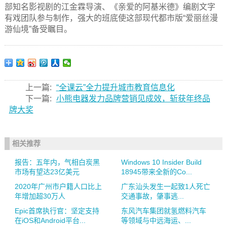
部知名影视剧的江金霖导演、《亲爱的阿基米德》编剧文字
有戏团队参与制作，强大的班底使这部现代都市版“爱丽丝漫
游仙境”备受瞩目。
上一篇:
“全课云”全力提升城市教育信息化
下一篇:
小熊电器发力品牌营销见成效，斩获年终品
牌大奖
相关推荐
报告：五年内，气相白炭黑
Windows 10 Insider Build
市场有望达23亿美元
18945带来全新的Co...
2020年广州市户籍人口比上
广东汕头发生一起致1人死亡
年增加超30万人
交通事故，肇事逃...
Epic首席执行官：坚定支持
东风汽车集团就氢燃料汽车
在iOS和Android平台...
等领域与中远海运、...