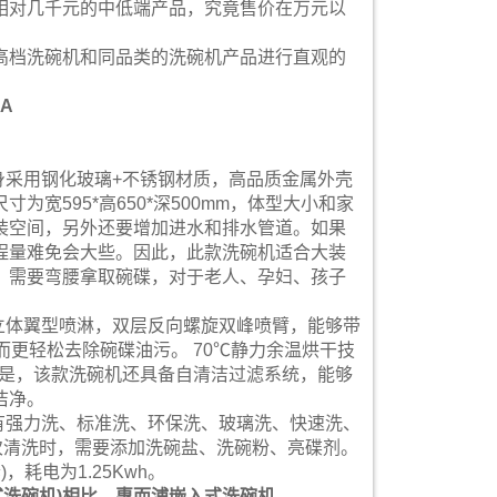
相对几千元的中低端产品，究竟售价在万元以
高档洗碗机和同品类的洗碗机产品进行直观的
A
机身采用钢化玻璃+不锈钢材质，高品质金属外壳
宽595*高650*深500mm，体型大小和家
装空间，另外还要增加进水和排水管道。如果
程量难免会大些。因此，此款洗碗机适合大装
，需要弯腰拿取碗碟，对于老人、孕妇、孩子
采用立体翼型喷淋，双层反向螺旋双峰喷臂，能够带
而更轻松去除碗碟油污。 70℃静力余温烘干技
的是，该款洗碗机还具备自清洁过滤系统，能够
洁净。
，拥有强力洗、标准洗、环保洗、玻璃洗、快速洗、
每次清洗时，需要添加洗碗盐、洗碗粉、亮碟剂。
耗电为1.25Kwh。
入式洗碗机)相比，惠而浦嵌入式洗碗机