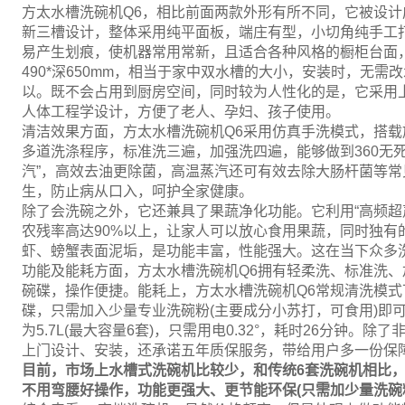
方太水槽洗碗机Q6，相比前面两款外形有所不同，它被设
新三槽设计，整体采用纯平面板，端庄有型，小切角纯手工
易产生划痕，使机器常用常新，且适合各种风格的橱柜台面，
490*深650mm，相当于家中双水槽的大小，安装时，无
以。既不会占用到厨房空间，同时较为人性化的是，它采用
人体工程学设计，方便了老人、孕妇、孩子使用。
清洁效果方面，方太水槽洗碗机Q6采用仿真手洗模式，搭
多道洗涤程序，标准洗三遍，加强洗四遍，能够做到360无
汽”，高效去油更除菌，高温蒸汽还可有效去除大肠杆菌等常见
生，防止病从口入，呵护全家健康。
除了会洗碗之外，它还兼具了果蔬净化功能。它利用“高频超
农残率高达90%以上，让家人可以放心食用果蔬，同时独有
虾、螃蟹表面泥垢，是功能丰富，性能强大。这在当下众多
功能及能耗方面，方太水槽洗碗机Q6拥有轻柔洗、标准洗
碗碟，操作便捷。能耗上，方太水槽洗碗机Q6常规清洗模
碟，只需加入少量专业洗碗粉(主要成分小苏打，可食用)即
为5.7L(最大容量6套)，只需用电0.32°，耗时26分钟
上门设计、安装，还承诺五年质保服务，带给用户多一份保
目前，市场上水槽式洗碗机比较少，和传统6套洗碗机相比，
不用弯腰好操作，功能更强大、更节能环保(只需加少量洗碗