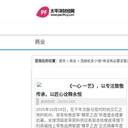
商业
您现在的位置：
首页
>
商业
>
洗碗机多少钱?有没有必要买拔
《一心·一艺》，以专注致敬
传承，以匠心诠释永恒
发布时间：2025/11/05
2025年10月18日，在千年文脉与现代时尚交汇之
地的杭州，哥本哈根皮草“臻萃之选”年度盛会隆重
启幕。全球顶级皮草原料供应商哥本哈根皮草旗下
的高端线上零售品牌联盟“臻萃之选”正式揭幕年度