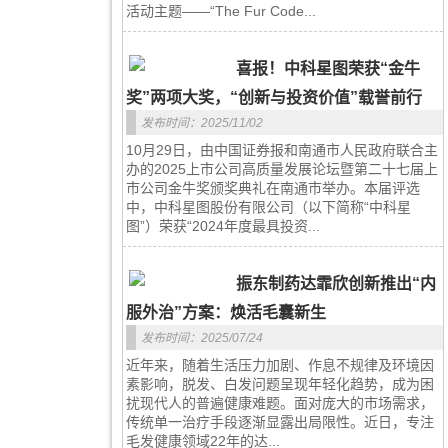
活动主题——“The Fur Code...
喜报！中科星图荣获“金牛
奖”两项大奖，“创新与投资价值”载誉前行
发布时间：2025/11/02
10月29日，由中国证券报和南通市人民政府联合主
办的2025上市公司高质量发展论坛暨第二十七届上
市公司金牛奖颁奖典礼在南通市举办。本届评选
中，中科星图股份有限公司（以下简称“中科星
图”）荣获“2024年度最具投资...
振东制药达霏欣创新推出“内
服外治”方案：焕活毛囊新生
发布时间：2025/07/24
近年来，随着生活压力加剧、作息不规律及环境因
素影响，脱发、白发问题呈现年轻化趋势，成为困
扰现代人的普遍健康难题。面对庞大的市场需求，
传统单一治疗手段逐渐显露出局限性。近日，专注
毛发健康领域22年的达...