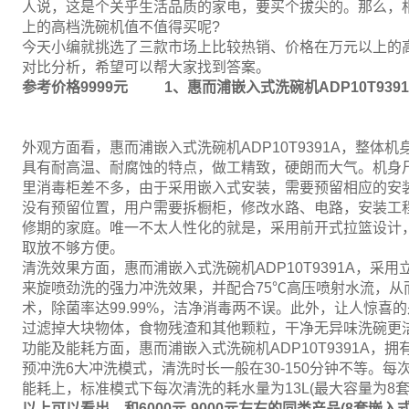
人说，这是个关乎生活品质的家电，要买个拔尖的。那么，
上的高档洗碗机值不值得买呢?
今天小编就挑选了三款市场上比较热销、价格在万元以上的
对比分析，希望可以帮大家找到答案。
参考价格9999元
1、惠而浦嵌入式洗碗机ADP10T9391
外观方面看，惠而浦嵌入式洗碗机ADP10T9391A，整体
具有耐高温、耐腐蚀的特点，做工精致，硬朗而大气。机身尺寸为
里消毒柜差不多，由于采用嵌入式安装，需要预留相应的安
没有预留位置，用户需要拆橱柜，修改水路、电路，安装工
修期的家庭。唯一不太人性化的就是，采用前开式拉篮设计
取放不够方便。
清洗效果方面，惠而浦嵌入式洗碗机ADP10T9391A，
来旋喷劲洗的强力冲洗效果，并配合75℃高压喷射水流，从
术，除菌率达99.99%，洁净消毒两不误。此外，让人惊喜
过滤掉大块物体，食物残渣和其他颗粒，干净无异味洗碗更
功能及能耗方面，惠而浦嵌入式洗碗机ADP10T9391A
预冲洗6大冲洗模式，清洗时长一般在30-150分钟不等。
能耗上，标准模式下每次清洗的耗水量为13L(最大容量为8套)，
以上可以看出，和6000元-9000元左右的同类产品(8套嵌