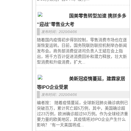
国美零售转型加速 携拼多多
“迎战”零售业大考
发布时间：2020/04/06
随着国内疫情初步得到控制，零售消费市场也在逐
渐恢复运转。日前，国务院联防联控机制举办新闻
发布会。商务部消费促进司负责人王斌在会上指
出，将千方百计促进消费回补和潜力释放，壮大新
型消费和升级消费，扩大...
美新冠疫情蔓延，建霖家居
等IPO企业受累
发布时间：2020/04/06
编者按： 随着疫情蔓延，全球新冠肺炎确诊病例已
突破百万，累计死亡超5万例，其中，美国确诊超
过23万例，欧洲确诊超过50万例。作为全球经济重
要力量的欧美地区，其疫情将对IPO企业产生什么
影响？ “有一天美国将成...