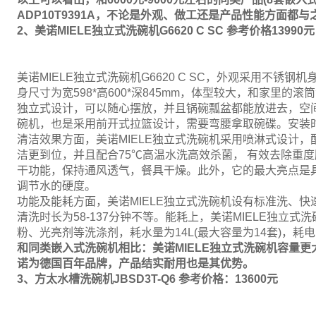
ADP10T9391A，不论是外观、做工还是产品性能方面都
2、美诺MIELE独立式洗碗机G6620 C SC 参考价格13990元
美诺MIELE独立式洗碗机G6620 C SC，外观采用不锈
身尺寸为宽598*高600*深845mm，体型较大，和家里
独立式设计，可以随心摆放，并且锅碗瓢盆都能放进去，空
碗机，也是采用前开式拉篮设计，需要弯腰拿取碗碟。安装
清洁效果方面，美诺MIELE独立式洗碗机采用喷淋式设计
洁更到位，并且配合75℃高温水洗高效杀菌， 有效去除重
干功能，保持通风透气，餐具干燥。此外，它的最大亮点是
调节水的硬度。
功能及能耗方面，美诺MIELE独立式洗碗机设有标准洗、
清洗时长为58-137分钟不等。能耗上，美诺MIELE独立
粉、光亮剂等洗涤剂，耗水量为14L(最大容量为14套)，耗电
和同类嵌入式洗碗机相比：美诺MIELE独立式洗碗机容量更大
诺为德国百年品牌，产品结实耐用也是其优势。
3、方太水槽洗碗机JBSD3T-Q6 参考价格：13600元