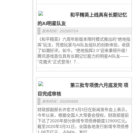
和平精英上线具有长期记忆
的AI明星队友
发布时间：2025/07/14
《和平精英》六周年新版本限时模式推出的“绝地指
挥”玩法，凭借玩家与AI队友组队的创新体验，收获
了如潮好评。如今，“绝地指挥2.0”迎来重磅升级！
腾讯游戏首位具有长期记忆能力的明星AI队友——
“花傲天”正式登场！7...
第三批专项债六月底发完 项
目完成审核
发布时间：2020/04/06
财政部副部长许宏才4月3日在新闻发布会上表示，
今年以来，根据全国人大常委会授权，财政部提前
下达了2020年部分新增专项债券额度12900亿元。
截至2020年3月31日，全国各地发行新增专项债券
1.08万亿元，占84%，发行...