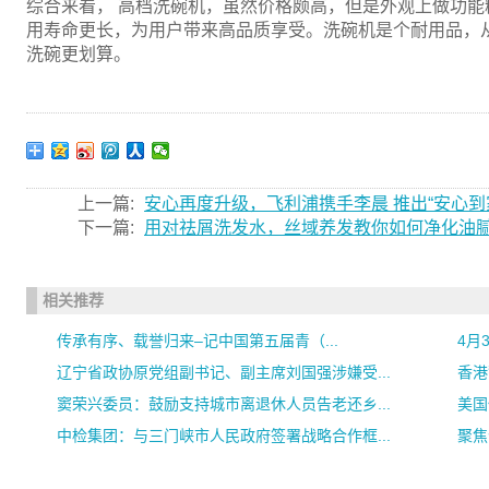
综合来看， 高档洗碗机，虽然价格颇高，但是外观上做功
用寿命更长，为用户带来高品质享受。洗碗机是个耐用品，
洗碗更划算。
上一篇:
安心再度升级，飞利浦携手李晨 推出“安心到
下一篇:
用对祛屑洗发水，丝域养发教你如何净化油
相关推荐
传承有序、载誉归来–记中国第五届青（...
4月
辽宁省政协原党组副书记、副主席刘国强涉嫌受...
香港
窦荣兴委员：鼓励支持城市离退休人员告老还乡...
美国
中检集团：与三门峡市人民政府签署战略合作框...
聚焦