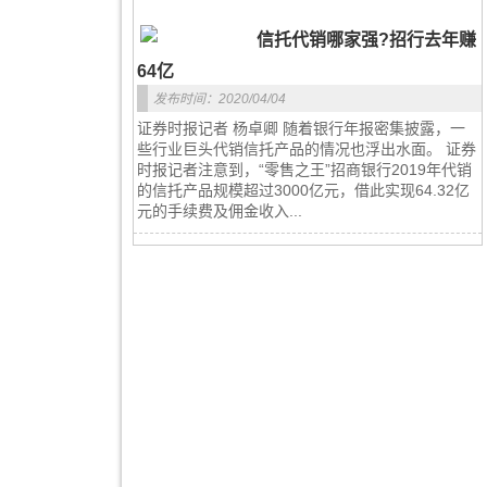
信托代销哪家强?招行去年赚
64亿
发布时间：2020/04/04
证券时报记者 杨卓卿 随着银行年报密集披露，一
些行业巨头代销信托产品的情况也浮出水面。 证券
时报记者注意到，“零售之王”招商银行2019年代销
的信托产品规模超过3000亿元，借此实现64.32亿
元的手续费及佣金收入...