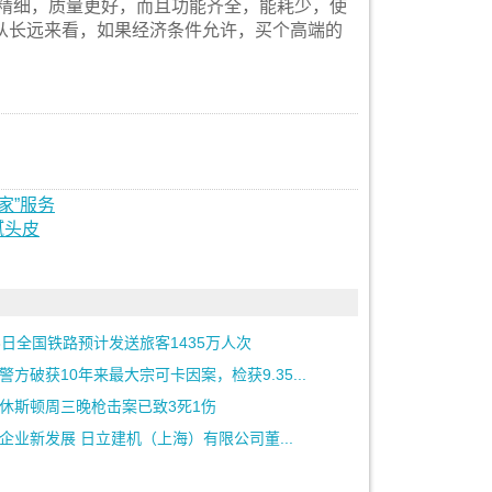
能精细，质量更好，而且功能齐全，能耗少，使
从长远来看，如果经济条件允许，买个高端的
家”服务
腻头皮
3日全国铁路预计发送旅客1435万人次
警方破获10年来最大宗可卡因案，检获9.35...
休斯顿周三晚枪击案已致3死1伤
企业新发展 日立建机（上海）有限公司董...