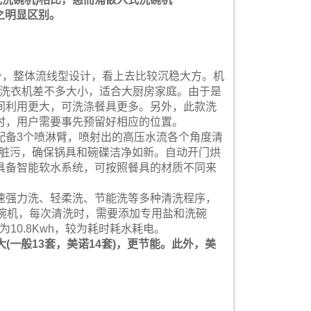
与之明显区别。
钢机身，整体流线型设计，看上去比较沉稳大方。机
的滚筒洗衣机差不多大小，适合大厨房家庭。由于是
间利用更大，可洗涤餐具更多。另外，此款洗
时，用户需要事先预留好相应的位置。
，配备3个喷淋臂，喷射出的高压水流各个角度清
度脏污，确保锅具和碗碟洁净如新。自动开门烘
具备智能软水系统，可按照餐具的材质不同来
快速强力洗、轻柔洗、节能洗等多种清洗程序，
式洗碗机，每次清洗时，需要添加专用盐和洗碗
为10.8Kwh，较为耗时耗水耗电。
(一般13套，美诺14套)，更节能。此外，美