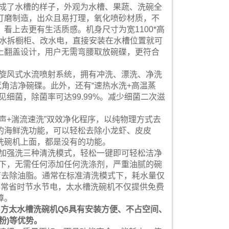
计成了水槽的样子，外观为水槽、果蔬、洗碗全
打磨制造，出众且易打理，氧化喷砂材质，不
看上去更有生活质感。机身尺寸为宽1100*高
需改水拆橱柜、改水电，直接安装在水槽位置就可
上翻盖设计，用户无需弯腰取放碗碟，更符合
载旋风式水流喷射系统，拥有冲洗、漂洗、净洗
死角洁净碗碟。此外，还有“速热水洗+高温蒸
细菌，除菌率可达99.99%。减少细菌二次滋
声+湍流速洗”双效净化程序，以纯物理方式去
的海鲜洗功能，可以轻松去除小龙虾、皮皮
洗碗机上面，都是没有的功能。
、加强洗三种清洗模式，轻松一键即可轻松洁净
式下，无需任何添加任何洗涤剂，严重油腻的碗
可去除油脂。通常在标准清洗模式下，耗水量仅
。除了非常省时节水节电，太水槽洗碗机不仅提供免费
障。
方太水槽洗碗机Q6具有安装方便、不占空间、
粉)等优势。