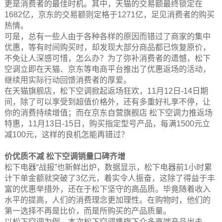
更是消费者的最佳时机。其中，天猫的交易额最终锁定在
1682亿，京东的交易额则定格于1271亿，足见消费者的购买
热情。
可是，总有一些人由于各种各样的原因而错过了商家的集中
优惠，等有时间购买时，却发现大部分商品都已恢复原价，
不免让人深感可惜，怎么办？为了弥补消费者的遗憾，松下
空调立即在天猫、京东等电商平台推出了优惠返场的活动，
继续用实际行动回馈消费者的厚爱。
在天猫旗舰店，松下空调掀起返场狂欢，11月12日-14日期
间，除了可以享受到超值价格外，还有多重好礼享不停，让
你的消费持续增值；而在京东自营旗舰店 松下空调力推返场
特惠，11月13日-15日，购买指定型号产品，每满1500元立
减100元，这样的良机怎能再错过？
价优质不减 松下空调销量口碑齐增
松下电器“战报”也新鲜出炉，数据显示，松下电器前1小时累
计下单金额就突破了3亿元，着实令人振奋，这除了得益于丰
富的优惠举措外，还在于松下坚守的高品质。毕竟随着收入
水平的提高，人们的消费理念更加理性。在购物时，他们的
第一选择不再是比价，而是所购买的产品质量。
以松下空调为例，本次松下空调携旗下众多高端产品出击，