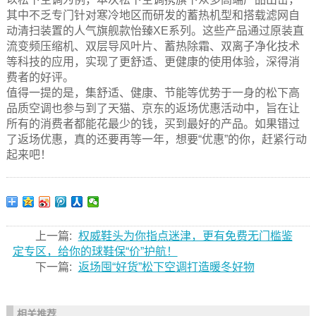
其中不乏专门针对寒冷地区而研发的蓄热机型和搭载滤网自
动清扫装置的人气旗舰款怡臻XE系列。这些产品通过原装直
流变频压缩机、双层导风叶片、蓄热除霜、双离子净化技术
等科技的应用，实现了更舒适、更健康的使用体验，深得消
费者的好评。
值得一提的是，集舒适、健康、节能等优势于一身的松下高
品质空调也参与到了天猫、京东的返场优惠活动中，旨在让
所有的消费者都能花最少的钱，买到最好的产品。如果错过
了返场优惠，真的还要再等一年，想要“优惠”的你，赶紧行动
起来吧！
上一篇:
权威鞋头为你指点迷津，更有免费无门槛鉴
定专区，给你的球鞋保“价”护航！
下一篇:
返场囤“好货”松下空调打造暖冬好物
相关推荐