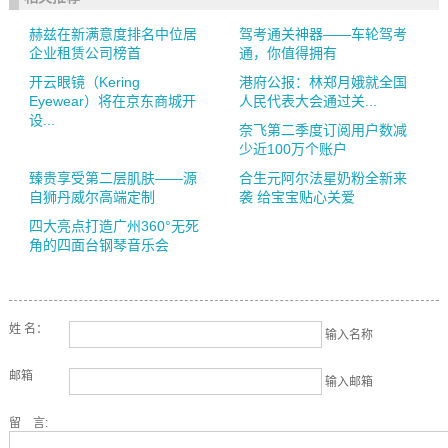
赫兹在新满意度排名中位居
驾考通关神器——车轮驾考
企业租赁公司榜首
通，你值得拥有
开云眼镜（Kering
港府公报：林郑月娥就全国
Eyewear）将在京东商城开
人民代表大会通过关...
设...
奈飞第二季度订阅用户数减
少近100万个账户
臻贵享受第二层肌肤——源
合生元阿尔法星奶粉全新来
自狮丹威尔高端定制
袭 给宝宝贴心关爱
四大亮点打造广州360°无死
角的四面台钢琴音乐会
姓 名：
输入名称
邮箱
输入邮箱
留 言: