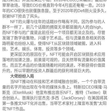
草草收场，导致EOS价格直到今年4月底还奄奄一息。2019
年的ICO很快也就偃旗息鼓，至于2020年的Defi刚火没多久，
就被NFT抢去了风头。
NFT的火爆与往年的话题炒作略有不同，因为参与的人
群不一样了，前几个话题的拥趸无非都是圈内人的自high，
而NFT参与的广度是此前任何一个项目都无法企及的。尽管
发端了数字收集物，兴盛于艺术品，但与流量息息相关的各
路明星也纷纷入局，使得NFT从区块链领域破圈，进入科
技、艺术、娱乐、体育、投资等多个领域。
更深层次的原因在于，NFT可能会开启区块链技术应用
落地的加速之旅，前景是可观的，且天然带有流量和价值属
性。而且艺术品的价值是随着时间的演进，不断获得价值提
升的，所以早期的投资人群最后的获利将是巨大的。
大佬纷纷入局
当NFT推动在科技和艺术领域融合创新，一个个自带流
量的名字开始出现在今年的媒体头条上。特斯拉CEO埃隆·马
斯克（ElonMusk）他宣布推出音乐NFT，推特（Twitter）联
合创始人、首席执行官杰克·多西（JackDorsey）在美国将其
第一条推文NFT化并出售，当带艺术家村上隆宣布发售“太阳
花”NFT作品。