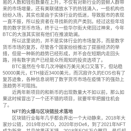
易的人数和钱包数量在上升，不仅有对新行业的尝鲜人群带
来的市场增量，还有美联储放水下的热钱涌入，一些机构也
纷纷入场，其实也是由于实体行业的低迷，导致股市的表现
一直不振，所以投资者在寻找新的资产类别。经过这些年培
育的数字货币市场，终于让一些华尔街大佬回过神来，今年
BTC的大涨其实就有他们在推波助澜。
所以这里说的，并不是实体行业的市场复苏，而是数字
货币市场的复苏，尽管各个国家纷纷推出了提振经济的举
措，但是一种新的趋势已经形成，并不会在短期内走回头
路，持有数字资产已经是众所周知的投资选项了。
BTC虽然在今年几次冲破6万美元关口又落下，但站稳
50000美元，ETH接近3400美元，而沉寂许久的EOS也有了
复苏迹象，各种信息说明了数字货币市场在疫情下的强劲上
涨趋势不可阻挡。
近两年新项目的和新币的出现数量大不如以前，那么如
果这时候冒出了一个还不错的项目，就要牢牢把握住机会
了。
NFT的火爆与区块链技术落地
区块链行业每年几乎都会弄出一个大动静来，2018年大
家炒公链，2019年炒ICO，2020年炒Defi，到了2021年NFT
成为新宠，并且效果还不错。2018年EOS万众瞩目，最后却