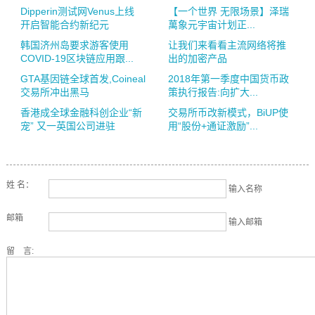
Dipperin测试网Venus上线
【一个世界 无限场景】泽瑞
开启智能合约新纪元
萬象元宇宙计划正...
韩国济州岛要求游客使用
让我们来看看主流网络将推
COVID-19区块链应用跟...
出的加密产品
GTA基因链全球首发,Coineal
2018年第一季度中国货币政
交易所冲出黑马
策执行报告:向扩大...
香港成全球金融科创企业“新
交易所币改新模式，BiUP使
宠” 又一英国公司进驻
用“股份+通证激励”...
姓 名：
输入名称
邮箱
输入邮箱
留 言: