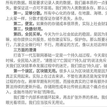
所有的数据。既是要求记录人类的数据，我们最本质的一点
失。要保证这一点可不容易。我们称为人类数据永存。那么
第一，足够分散。
所有中心化的存储，在地震、海啸、
上火星一样，分散才能保证存储不丢失，永存。
第二，便宜。
如果你的存储成本很昂贵，实际上社会财
第三，快捷/好用。
第四，全民买单。
今天为什么社会如此的稳固，是因为
嘛，给你提供公共服务，给你建设军队，保护你。那么既要
行，几家企业做行吗？不行。用通证的方式，像以太坊这样
三方面的澄清
打造下一代互联网基础一定是一个持久战过程，今天是
时候，全民陷入迷茫，”速胜论”/”亡国论”/”持久战”的说
天我们区块链革命发展过程中的迷茫，我们提出”持久战”，破斥”无
第一个误区，区块链无用。
很多人认为区块链无用是因
真正实用起来。实际上在过去来讲，不管在滴滴还是淘宝早
过程的存在。刷单早期有利可图，而接收真实的订单有额外的
算法持续的更新升级。存储刚性成本比传统云高这个痛点也
入，金融市场的”补贴”而降低。
我们整个内部系统循环起来，再去扩张外界的系统。我
眼光看项目。我们应当驳斥无用论。