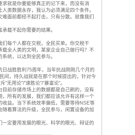
要求就是你要能够真正的记下来，而没有消
让人类数据永存，我认为必须满足四个条件。
灾难面前都经不起打击，只有分散。就像我们
富承载不起你需要的结果。
我们每个人都在交税，全民买单。你交税干
承载全人类的文明，某家企业自己做行吗？不
的系统，以达到全民参与。
抗日战胜胜利75周年，当年抗战刚刚几个月的
法充斥民间，持久战就是在那个时候提出的，针对今
用论”/”速胜论”/”暴富论”。
为目前存储市场上的数据都是自己刷的，没有
期，所有的发展，我们都应该允许有这样一个
收益。当下系统效率偏低，需要等待NSE等
会随着算法的升级，全民参与，闲置设备的加
们一定要用发展的眼光、科学的眼光、辩证的