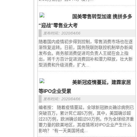
国美零售转型加速 携拼多多
“迎战”零售业大考
发布时间：2020/04/06
随着国内疫情初步得到控制，零售消费市场也在逐
渐恢复运转。日前，国务院联防联控机制举办新闻
发布会。商务部消费促进司负责人王斌在会上指
出，将千方百计促进消费回补和潜力释放，壮大新
型消费和升级消费，扩大...
美新冠疫情蔓延，建霖家居
等IPO企业受累
发布时间：2020/04/06
编者按： 随着疫情蔓延，全球新冠肺炎确诊病例已
突破百万，累计死亡超5万例，其中，美国确诊超
过23万例，欧洲确诊超过50万例。作为全球经济重
要力量的欧美地区，其疫情将对IPO企业产生什么
影响？ “有一天美国将成...