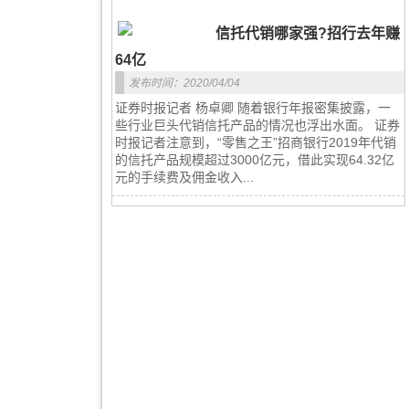
信托代销哪家强?招行去年赚
64亿
发布时间：2020/04/04
证券时报记者 杨卓卿 随着银行年报密集披露，一
些行业巨头代销信托产品的情况也浮出水面。 证券
时报记者注意到，“零售之王”招商银行2019年代销
的信托产品规模超过3000亿元，借此实现64.32亿
元的手续费及佣金收入...