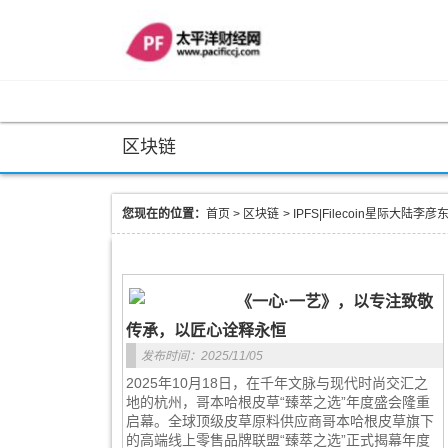
区块链
您现在的位置：
首页
>
区块链
>
IPFS|Filecoin星际大
《一心·一艺》，以专注致敬
传承，以匠心诠释永恒
发布时间：2025/11/05
2025年10月18日，在千年文脉与现代时尚交汇之
地的杭州，哥本哈根皮草“臻萃之选”年度盛会隆重
启幕。全球顶级皮草原料供应商哥本哈根皮草旗下
的高端线上零售品牌联盟“臻萃之选”正式揭幕年度