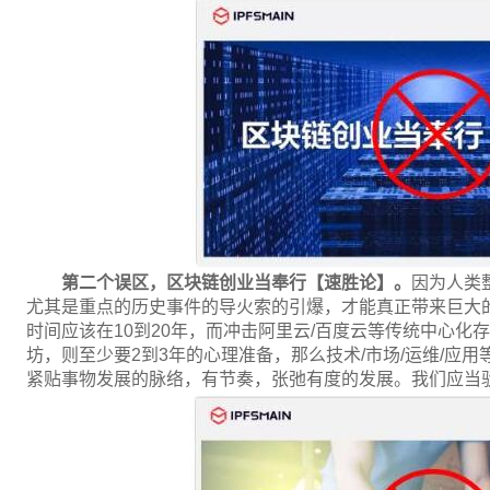
第二个误区，区块链创业当奉行【速胜论】。
因为人类
尤其是重点的历史事件的导火索的引爆，才能真正带来巨大的飞
时间应该在10到20年，而冲击阿里云/百度云等传统中心化
坊，则至少要2到3年的心理准备，那么技术/市场/运维/应用
紧贴事物发展的脉络，有节奏，张弛有度的发展。我们应当