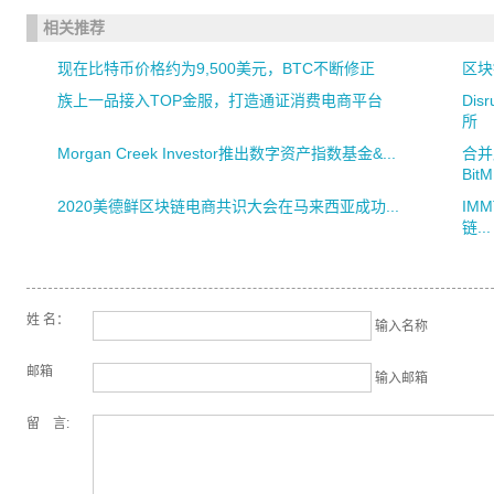
相关推荐
现在比特币价格约为9,500美元，BTC不断修正
区块
族上一品接入TOP金服，打造通证消费电商平台
Di
所
Morgan Creek Investor推出数字资产指数基金&...
合并
BitM
2020美德鲜区块链电商共识大会在马来西亚成功...
IM
链...
姓 名：
输入名称
邮箱
输入邮箱
留 言: