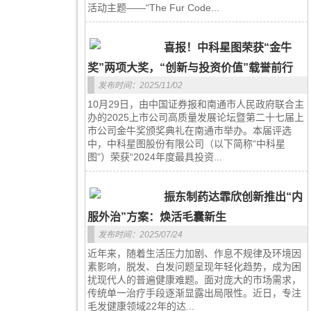
活动主题——“The Fur Code...
喜报！中科星图荣获“金牛
奖”两项大奖，“创新与投资价值”载誉前行
发布时间：2025/11/02
10月29日，由中国证券报和南通市人民政府联合主
办的2025上市公司高质量发展论坛暨第二十七届上
市公司金牛奖颁奖典礼在南通市举办。本届评选
中，中科星图股份有限公司（以下简称“中科星
图”）荣获“2024年度最具投资...
振东制药达霏欣创新推出“内
服外治”方案：焕活毛囊新生
发布时间：2025/07/24
近年来，随着生活压力加剧、作息不规律及环境因
素影响，脱发、白发问题呈现年轻化趋势，成为困
扰现代人的普遍健康难题。面对庞大的市场需求，
传统单一治疗手段逐渐显露出局限性。近日，专注
毛发健康领域22年的达...