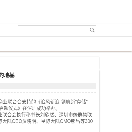
来的地基
业联合会支持的《追风斩浪·领航新”存储”
炬启动仪式》在深圳成功举办。
业联合会执行秘书长刘欣然、深圳市蜂群物联
陆CEO詹晓明、星际大陆CMO熊昌等300