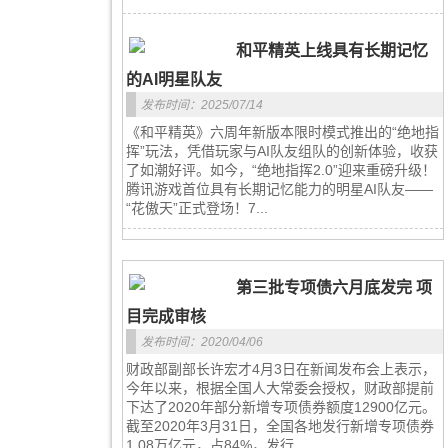
和平精英上线具有长期记忆
的AI明星队友
发布时间：2025/07/14
《和平精英》六周年新版本限时模式推出的“绝地指
挥”玩法，凭借玩家与AI队友组队的创新体验，收获
了如潮好评。如今，“绝地指挥2.0”迎来重磅升级！
腾讯游戏首位具有长期记忆能力的明星AI队友——
“花傲天”正式登场！7...
第三批专项债六月底发完 项
目完成审核
发布时间：2020/04/06
财政部副部长许宏才4月3日在新闻发布会上表示，
今年以来，根据全国人大常委会授权，财政部提前
下达了2020年部分新增专项债券额度12900亿元。
截至2020年3月31日，全国各地发行新增专项债券
1.08万亿元，占84%，发行...