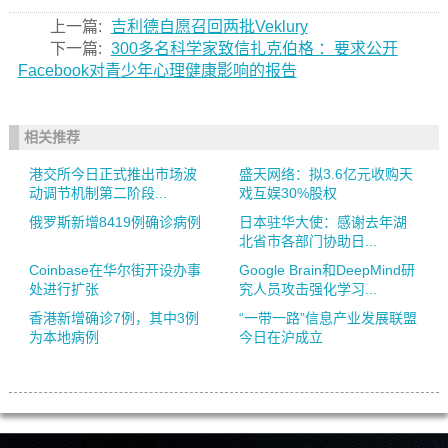
上一篇:
吉利德自愿召回两批Veklury
下一篇:
300多名科学家致信扎克伯格 ：要求公开
Facebook对青少年心理健康影响的报告
相关推荐
港交所今日正式推出市场波
盛天网络：拟3.6亿元收购天
动调节机制第二阶段...
戏互娱30%股权
俄罗斯新增8419例确诊病例
日本驻华大使：感谢去年湖
北省市各部门协助日...
Coinbase在华尔街开设办事
Google Brain和DeepMind研
处进行扩张
究人员攻击强化学习...
香港新增确诊7例，其中3例
“一带一路”信息产业发展联盟
为本地病例
今日在沪成立