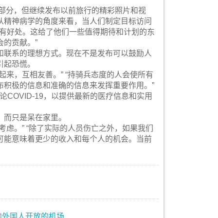
际的旅行部分，但继续发布以前旅行的精彩照片和视
从精神病学的角度来看，当人们制定目标访问
康也有好处。这给了他们一些值得期待和计划的东
的贡献。”
和联系的理想方式。现在不是发布可以鼓励人
引起恐慌。
来，互相友善。” “持骑兵态度的人会使所有
布积极的信息和准确的信息来发挥重要作用。”
直接谈论COVID-19，以提供最新的医疗信息和实用
，而只是呆在家里。
虑。” “除了实际的人员伤亡之外，如果我们
可能意味着更少的收入和每个人的机会。当前
向外国人开放的机场