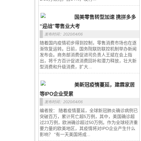
国美零售转型加速 携拼多多
“迎战”零售业大考
发布时间：2020/04/06
随着国内疫情初步得到控制，零售消费市场也在逐
渐恢复运转。日前，国务院联防联控机制举办新闻
发布会。商务部消费促进司负责人王斌在会上指
出，将千方百计促进消费回补和潜力释放，壮大新
型消费和升级消费，扩大...
美新冠疫情蔓延，建霖家居
等IPO企业受累
发布时间：2020/04/06
编者按： 随着疫情蔓延，全球新冠肺炎确诊病例已
突破百万，累计死亡超5万例，其中，美国确诊超
过23万例，欧洲确诊超过50万例。作为全球经济重
要力量的欧美地区，其疫情将对IPO企业产生什么
影响？ “有一天美国将成...