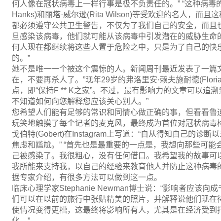
何人像在冠状病毒上一样行事是极不负责任的。” “这种病毒的
Hanks)和丽塔·威尔逊(Rita Wilson)等受欢迎的名
都必须遵守公共卫生警告，不仅为了我们自己的安全，而且
旦感染该病毒，他们就可能从该病毒中引发潜在的威胁生命
何人现在都继续将这些人置于危险之中，只是为了自己的快
的。”
她不是唯一一个被这个震惊的人。新闻周刊最近发表了一篇文
在，不要再杀人了。”现年29岁的弗洛里安·赖夫施耐德(Florian 
点，即“保持F ** K之家”。不过，最有影响力的文章可以追
不知道如何向您解释您应该关心别人。”
您希望人们能有足够的常识和同情心做正确的事，但看看鲁迪·戈伯
玩笑地触摸了每个记者的麦克风，最终成为首位对冠状病毒检
戈伯特(Gobert)在Instagram上写道：“自从得知自己
焦虑和尴尬。” “首先也是最重要的一点是，我想向那些可
己被感染了。我很粗心，没有任何借口。我希望我的故事可
我所能来支持我，以自己的经验来教育他人并防止这种病毒的
据专家介绍，有很多方法可以做到这一点。
临床心理学家Stephanie Newman博士说：“影响者应该
们可以在以前的旅行中张贴精美的照片，并解释说他们现在
使情况变得更糟，这最终将影响所有人，尤其是在经济受到
化。”