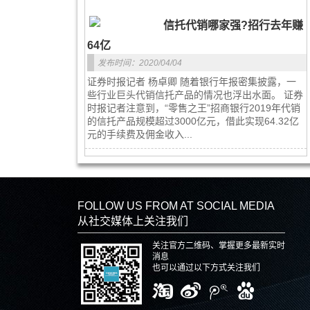
信托代销哪家强?招行去年赚
64亿
发布时间：2020/04/04
证券时报记者 杨卓卿 随着银行年报密集披露，一
些行业巨头代销信托产品的情况也浮出水面。 证券
时报记者注意到，“零售之王”招商银行2019年代销
的信托产品规模超过3000亿元，借此实现64.32亿
元的手续费及佣金收入...
FOLLOW US FROM AT SOCIAL MEDIA
从社交媒体上关注我们
关注官方二维码、掌握更多最新实时
消息
也可以通过以下方式关注我们