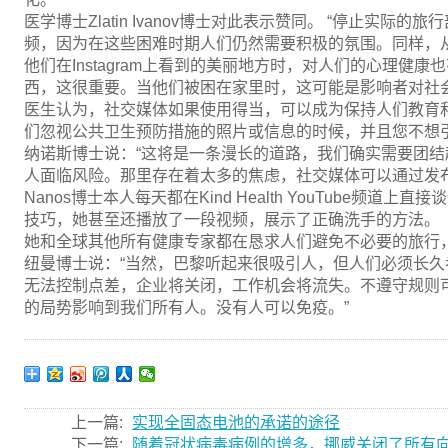
医学博士Zlatin Ivanov博士对此表示赞同。 “停止实
频，因为在这些困难时期人们仍然需要积极的氛围。同样，
他们在Instagram上看到的美丽地方时，对人们的心理健
西，这很重要。当他们被困在家里时，这可能是影响者对社会
医生认为，社交媒体如果使用得当，可以成为保持人们教育
们忽视公共卫生预防措施的照片或信息的时候，并且您不想
纳诺斯博士说：“这将是一条漫长的道路，我们确实需要团结起
人面临风险。那里存在着太多的焦虑，社交媒体可以通过发
Nanos博士本人每天都在Kind Health YouTube频道上
技巧，她甚至还播放了一段视频，展示了正确洗手的方法。
她和全球其他所有健康专家都在恳求人们避免不必要的旅行
纽曼博士说：“当然，巴黎听起来很吸引人，但人们必须长久考
无法控制点差，企业将关闭，工作机会将流失。不遵守规则
的局势影响到我们所有人。没有人可以免疫。”
上一篇:
实现全固态电池的承诺的途径
下一篇:
随着冠状病毒病例的增多，挪威关闭了所有