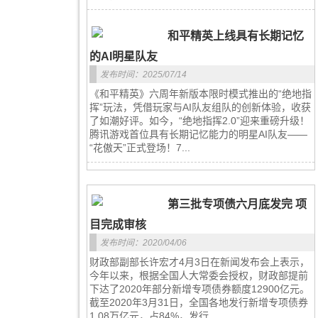
和平精英上线具有长期记忆
的AI明星队友
发布时间：2025/07/14
《和平精英》六周年新版本限时模式推出的“绝地指
挥”玩法，凭借玩家与AI队友组队的创新体验，收获
了如潮好评。如今，“绝地指挥2.0”迎来重磅升级！
腾讯游戏首位具有长期记忆能力的明星AI队友——
“花傲天”正式登场！7...
第三批专项债六月底发完 项
目完成审核
发布时间：2020/04/06
财政部副部长许宏才4月3日在新闻发布会上表示，
今年以来，根据全国人大常委会授权，财政部提前
下达了2020年部分新增专项债券额度12900亿元。
截至2020年3月31日，全国各地发行新增专项债券
1.08万亿元，占84%，发行...