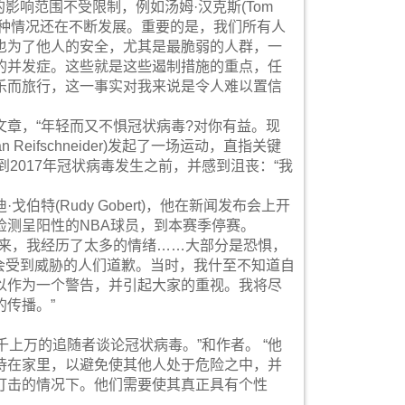
影响范围不受限制，例如汤姆·汉克斯(Tom
人，而且这种情况还在不断发展。重要的是，我们所有人
也为了他人的安全，尤其是最脆弱的人群，一
的并发症。这些就是这些遏制措施的重点，任
乐而旅行，这一事实对我来说是令人难以置信
章，“年轻而又不惧冠状病毒?对你有益。现
Reifschneider)发起了一场运动，直指关键
溯到2017年冠状病毒发生之前，并感到沮丧：“我
特(Rudy Gobert)，他在新闻发布会上开
测呈阳性的NBA球员，到本赛季停赛。
的诊断以来，我经历了太多的情绪……大部分是恐惧，
能会受到威胁的人们道歉。当时，我什至不知道自
以作为一个警告，并引起大家的重视。我将尽
传播。”
向成千上万的追随者谈论冠状病毒。”和作者。 “他
待在家里，以避免使其他人处于危险之中，并
打击的情况下。他们需要使其真正具有个性