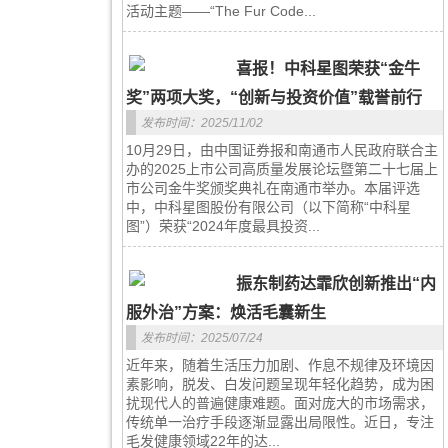
活动主题——“The Fur Code...
喜报！中科星图荣获“金牛
奖”两项大奖，“创新与投资价值”载誉前行
发布时间：2025/11/02
10月29日，由中国证券报和南通市人民政府联合主
办的2025上市公司高质量发展论坛暨第二十七届上
市公司金牛奖颁奖典礼在南通市举办。本届评选
中，中科星图股份有限公司（以下简称“中科星
图”）荣获“2024年度最具投资...
振东制药达霏欣创新推出“内
服外治”方案：焕活毛囊新生
发布时间：2025/07/24
近年来，随着生活压力加剧、作息不规律及环境因
素影响，脱发、白发问题呈现年轻化趋势，成为困
扰现代人的普遍健康难题。面对庞大的市场需求，
传统单一治疗手段逐渐显露出局限性。近日，专注
毛发健康领域22年的达...