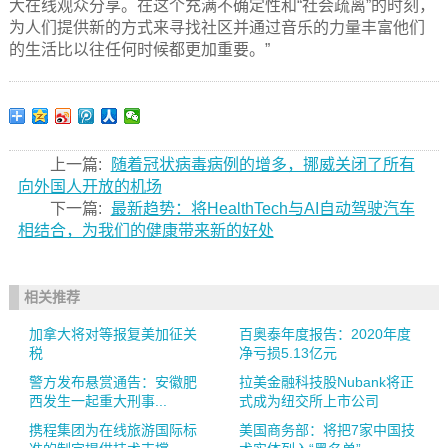
大在线观众分享。在这个充满不确定性和“社会疏离”的时刻，
为人们提供新的方式来寻找社区并通过音乐的力量丰富他们
的生活比以往任何时候都更加重要。”
上一篇:
随着冠状病毒病例的增多，挪威关闭了所有
向外国人开放的机场
下一篇:
最新趋势：将HealthTech与AI自动驾驶汽车
相结合，为我们的健康带来新的好处
相关推荐
加拿大将对等报复美加征关
百奥泰年度报告：2020年度
税
净亏损5.13亿元
警方发布悬赏通告：安徽肥
拉美金融科技股Nubank将正
西发生一起重大刑事...
式成为纽交所上市公司
携程集团为在线旅游国际标
美国商务部：将把7家中国技