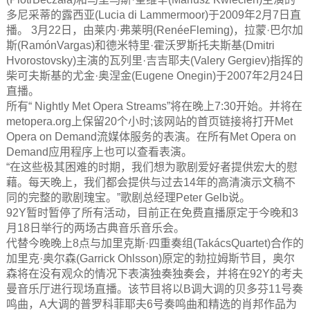
多尼采蒂的露西亚(Lucia di Lammermoor)于2009年2月7日直
播。 3月22日，由莱内·弗莱明(RenéeFleming)，拉蒙·巴尔加
斯(RamónVargas)和德米特里·霍沃罗斯托夫斯基(Dmitri
Hvorostovsky)主演的瓦列里·吉吉耶夫(Valery Gergiev)指挥的
柴可夫斯基的尤金·奥涅金(Eugene Onegin)于2007年2月24日
直播。
所有“ Nightly Met Opera Streams”将在晚上7:30开始。并将在
metopera.org上保留20个小时;该网站的首页链接将打开Met
Opera on Demand流媒体服务的表演。在所有Met Opera on
Demand应用程序上也可以查看表演。
“在这些极其困难的时期，我们想为歌剧爱好者提供宏大的慰
藉。每天晚上，我们都会提供与过去14年的高清演示文稿不
同的完整的歌剧瑰宝。”歌剧总经理Peter Gelb说。
92Y暂时暂停了所有活动，目前正在免费直播原定于今晚和3
月18日举行的两场古典音乐音乐会。
代替今晚晚上8点与加里克斯·四重奏组(TakácsQuartet)合作的
加里克·奥尔森(Garrick Ohlsson)原定的勃拉姆斯节目，奥尔
森将在没有观众的情况下表演独奏独奏会，并将在92Y的考夫
曼音乐厅进行现场直播。该节目将以B调大调的贝多芬11号奏
鸣曲，A大调的普罗科菲耶夫6号奏鸣曲和精选的肖邦作品为