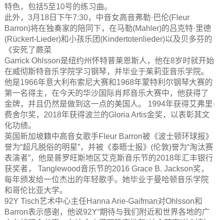
特色，包括5至10号的练习曲。
此外，3月18日下午7:30，中音女高音弗勒·巴伦(Fleur
Barron)将在独奏家的陪同下，在马勒(Mahler)的吕克特·里德
(Rückert-Lieder)和小孩乐团(Kindertotenlieder)以及贝多芬的
《安死了蕨菜
Garrick Ohlsson是纽约州怀特普莱恩斯人，他在8岁时就开始
在威彻斯特音乐学院学习钢琴，并毕业于茱莉亚音乐学院。
他是1966年意大利布索尼大赛和1968年蒙特利尔钢琴大赛的
第一名得主，在今天的华沙国际肖邦音乐大赛中，他获得了
金牌，并且仍然是做到这一点的美国人。 1994年获得艾弗里·
费舍尔奖，2018年获得波兰的Gloria Artis金奖，以表彰其文
化功绩。
英国新加坡籍中高音女歌手Fleur Barron被《波士顿环球报》
誉为“超凡脱俗的明星”，并被《泰晤士报》(伦敦)誉为“淘汰赛
表演者”，他是普罗旺斯地区艾克斯音乐节的2018年汇丰银行
获奖者， Tanglewood音乐节的2016 Grace B. Jackson奖，
每年颁发给一位杰出的年轻歌手。她毕业于曼哈顿音乐学院
和哥伦比亚大学。
92Y Tisch艺术中心主任Hanna Arie-Gaifman对Ohlsson和
Barron表示感谢，他说92Y“期待与我们附近和世界各地的广