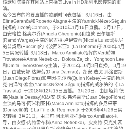
该歌剧院将在其网站上直播其Live in HD系列电影传输的重
演。
迄今宣布的将要直播的歌剧时间表包括：3月16日，由
ElīnaGaranča和Roberto Alagna主演的YannickNézet-Séguin
指挥的Bizet的Carmen，于2010年1月16日直播。 3月17日，
由安格拉·格奥尔乔(Angela Gheorghiu)和拉蒙·巴尔加斯
(RamónVargas)主演的尼古拉·卢伊索蒂(Nicola Luisotti)执导
的普契尼(Puccini)的《波西米亚》(La Boheme)于2008年4月
5日实况转播; 3月18日，Marco Armiliato指挥的Verdi的Il
Trovatore由Anna Netrebko，Dolora Zajick，Yonghoon Lee
和Dmitri Hvorostovsky主演，于2015年10月3日直播。 3月19
日，由戴安娜·达姆劳(Diana Damrau)，胡安·迭戈·弗洛雷斯
(Juan DiegoFlórez)和奎因·凯尔西(Quinn Kelsey)主演的扬尼
克·内泽特·塞金(YannickNézet-Séguin)指挥的威尔第的《 La
Traviata》于2018年12月15日直播。 3月20日，由娜塔莉·德
塞(Natalie Dessay)和胡安·迭戈·弗洛雷斯(Juan DiegoFlórez)
主演的马可·阿米利亚托(Marco Armiliato)指挥的多尼采蒂
(Donizetti)的《 La Fille du Regiment》于2008年4月26日实
况转播; 3月21日，由马可·阿米利亚托(Marco Armiliato)执
导，由安娜·内特雷布科(Anna Netrebko)，皮奥特·贝克扎瓦
(PiotrBeczała)和马里乌斯·奎维辛(Mariusz Kwiecien)主演的