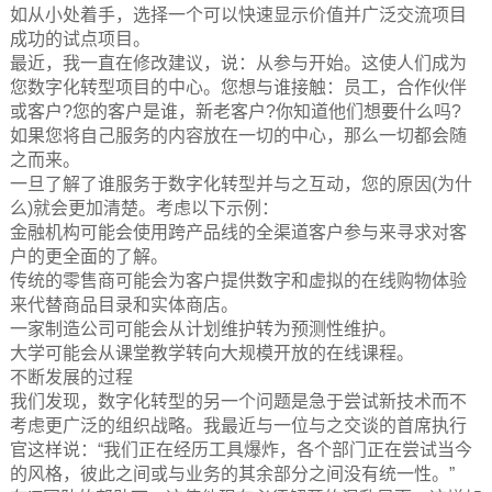
如从小处着手，选择一个可以快速显示价值并广泛交流项目
成功的试点项目。
最近，我一直在修改建议，说：从参与开始。这使人们成为
您数字化转型项目的中心。您想与谁接触：员工，合作伙伴
或客户?您的客户是谁，新老客户?你知道他们想要什么吗?
如果您将自己服务的内容放在一切的中心，那么一切都会随
之而来。
一旦了解了谁服务于数字化转型并与之互动，您的原因(为什
么)就会更加清楚。考虑以下示例：
金融机构可能会使用跨产品线的全渠道客户参与来寻求对客
户的更全面的了解。
传统的零售商可能会为客户提供数字和虚拟的在线购物体验
来代替商品目录和实体商店。
一家制造公司可能会从计划维护转为预测性维护。
大学可能会从课堂教学转向大规模开放的在线课程。
不断发展的过程
我们发现，数字化转型的另一个问题是急于尝试新技术而不
考虑更广泛的组织战略。我最近与一位与之交谈的首席执行
官这样说：“我们正在经历工具爆炸，各个部门正在尝试当今
的风格，彼此之间或与业务的其余部分之间没有统一性。”