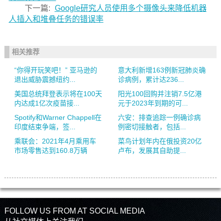
下一篇:
Google研究人员使用多个摄像头来降低机器
人插入和堆叠任务的错误率
相关推荐
“你得开玩笑吧！” 亚马逊的
意大利新增163例新冠肺炎确
退出威胁震撼纽约...
诊病例，累计达236...
美国总统拜登表示将在100天
阳光100回购并注销7.5亿港
内达成1亿次疫苗接...
元于2023年到期的可...
Spotify和Warner Chappell在
六安：排查追踪一例确诊病
印度结束争端，签...
例密切接触者，包括...
乘联会：2021年4月乘用车
菜鸟计划年内在俄投资20亿
市场零售达到160.8万辆
卢布，发展其自助提...
FOLLOW US FROM AT SOCIAL MEDIA