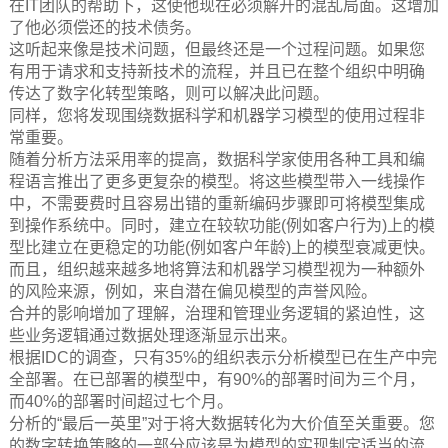
在IT团队的帮助下，这使他现在必须解开的混乱局面。这增加
了他必须偿还的技术债务。
这听起来像是技术问题，但最终还是一个过程问题。如果您
有用于请求和支持新技术的流程，并且已在整个组织中明确
传达了数字化转型策略，则可以解决此问题。
同样，您将发现围绕数据科学和机器学习模型的使用过程非
常重要。
随着分析方法采用率的提高，数据科学家使用各种工具和编
程语言推出了更多更复杂的模型。将这些模型带入一线操作
中，不需要费时且容易出错的重新编码步骤即可将模型集成
到操作系统中。同时，建立在较软功能(例如客户行为)上的模
型比建立在更稳定的功能(例如客户年龄)上的模型衰减更快。
而且，组织越来越多地将算法和机器学习模型视为一种额外
的风险来源，例如，来自潜在偏见模型的声誉风险。
合并的影响增加了理解，治理和管理业务逻辑的紧迫性，这
些业务逻辑通过数据处理逐渐显示出来。
根据IDC的调查，只有35%的组织表示分析模型已在生产中完
全部署。在已部署的模型中，有90%的部署时间为三个月，
而40%的部署时间超过七个月。
分析的“最后一英里”对于将大数据转化为大价值至关重要。您
的数字转换策略的一部分应该是为模型的实现制定适当的流