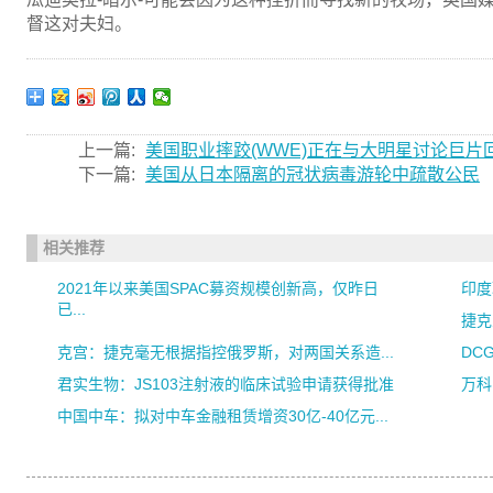
督这对夫妇。
上一篇:
美国职业摔跤(WWE)正在与大明星讨论巨片
下一篇:
美国从日本隔离的冠状病毒游轮中疏散公民
相关推荐
2021年以来美国SPAC募资规模创新高，仅昨日
印度
已...
捷克
克宫：捷克毫无根据指控俄罗斯，对两国关系造...
DCG
君实生物：JS103注射液的临床试验申请获得批准
万科
中国中车：拟对中车金融租赁增资30亿-40亿元...