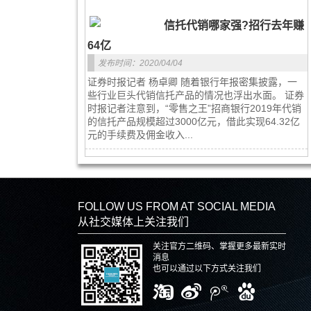
信托代销哪家强?招行去年赚
64亿
发布时间：2020/04/04
证券时报记者 杨卓卿 随着银行年报密集披露，一
些行业巨头代销信托产品的情况也浮出水面。 证券
时报记者注意到，“零售之王”招商银行2019年代销
的信托产品规模超过3000亿元，借此实现64.32亿
元的手续费及佣金收入...
FOLLOW US FROM AT SOCIAL MEDIA
从社交媒体上关注我们
关注官方二维码、掌握更多最新实时
消息
也可以通过以下方式关注我们