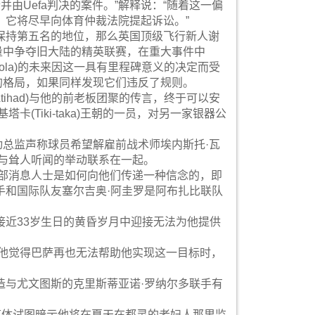
诉并由Uefa判决的案件。”解释说：“随着这一偏
，它将尽早向体育仲裁法院提起诉讼。”
保持第五名的地位，那么英国顶级飞行新人谢
较量中争夺旧大陆的精英联赛，在重大事件中
iola)的未来因这一具有里程碑意义的决定而受
G的格局，如果同样发现它们违反了规则。
德(Atihad)与他的前老板团聚的传言，终于可以安
(Tiki-taka)王朝的一员，对另一家银器公
这位运动总监声称球员希望解雇前战术师埃内斯托·瓦
主的名字与耸人听闻的举动联系在一起。
道俱乐部消息人士是如何向他们传递一种信念的，即
手和国际队友塞尔吉奥·阿圭罗是阿布扎比联队
近33岁生日的黄昏岁月中迎接无法为他提供
当他觉得巴萨再也无法帮助他实现这一目标时，
造与尤文图斯的克里斯蒂亚诺·罗纳尔多联手有
媒体试图暗示他将在夏天在都灵的老妇人那里监