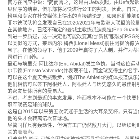
官方在回应中说：“简而言之，这是由Uefa发起，由Uefa起
见程序的结束，俱乐部将尽快进行公正的判决，因此，首先
粉丝和专家在社交媒体上得出的直接结论是，如果他们能够
菲尔德联队将会发现自己在2020/2021年与欧洲大联盟的
在其他地方，已经不确定的曼城主教练瓜迪奥拉(Pep Guard
到进一步质疑，这一决定也可能改变其他“新钱”服装如PS
以类似的方式，莱昂内尔·梅西(Lionel Messi)前往阿提哈
息了。在他的领导下，他于2009年赢得了六人制，并作为蒂基塔卡
司进行了lit养。 。
最近与埃里克·阿比达尔(Eric Abidal)发生争执，当时
尔韦德(Ernesto Valverde)并表现不佳，而金球奖得
可以在这个夏天免费散步，例如The Athletic的媒体报
他们相信可以签下阿根廷人，阿根廷人与历史悠久的最佳射
的密友集体所有的曼昆人。
不过，考虑到最近的事态发展，梅西根本不可能在一个快要接
冠军联赛足球的球队。
这是自2015年以来第五次沉迷于生活的大耳朵奖杯，只有
他的头才会转离诺坎普球场。
尽管同样具有轰动性，但谣言工厂仍然敞开大门，以继续制
关的嗡嗡声。
瓜迪奥拉-暗示-可能会因为这种挫折而寻找新的牧场，英国