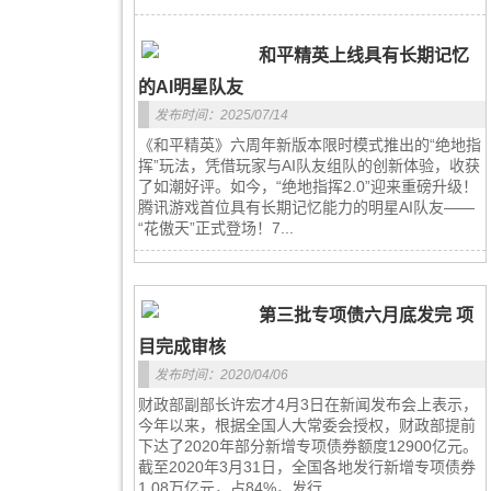
和平精英上线具有长期记忆
的AI明星队友
发布时间：2025/07/14
《和平精英》六周年新版本限时模式推出的“绝地指
挥”玩法，凭借玩家与AI队友组队的创新体验，收获
了如潮好评。如今，“绝地指挥2.0”迎来重磅升级！
腾讯游戏首位具有长期记忆能力的明星AI队友——
“花傲天”正式登场！7...
第三批专项债六月底发完 项
目完成审核
发布时间：2020/04/06
财政部副部长许宏才4月3日在新闻发布会上表示，
今年以来，根据全国人大常委会授权，财政部提前
下达了2020年部分新增专项债券额度12900亿元。
截至2020年3月31日，全国各地发行新增专项债券
1.08万亿元，占84%，发行...