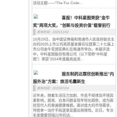
活动主题——“The Fur Code...
喜报！中科星图荣获“金牛
奖”两项大奖，“创新与投资价值”载誉前行
发布时间：2025/11/02
10月29日，由中国证券报和南通市人民政府联合主
办的2025上市公司高质量发展论坛暨第二十七届上
市公司金牛奖颁奖典礼在南通市举办。本届评选
中，中科星图股份有限公司（以下简称“中科星
图”）荣获“2024年度最具投资...
振东制药达霏欣创新推出“内
服外治”方案：焕活毛囊新生
发布时间：2025/07/24
近年来，随着生活压力加剧、作息不规律及环境因
素影响，脱发、白发问题呈现年轻化趋势，成为困
扰现代人的普遍健康难题。面对庞大的市场需求，
传统单一治疗手段逐渐显露出局限性。近日，专注
毛发健康领域22年的达...