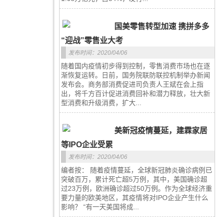
国美零售转型加速 携拼多多
“迎战”零售业大考
发布时间：2020/04/06
随着国内疫情初步得到控制，零售消费市场也在逐
渐恢复运转。日前，国务院联防联控机制举办新闻
发布会。商务部消费促进司负责人王斌在会上指
出，将千方百计促进消费回补和潜力释放，壮大新
型消费和升级消费，扩大...
美新冠疫情蔓延，建霖家居
等IPO企业受累
发布时间：2020/04/06
编者按： 随着疫情蔓延，全球新冠肺炎确诊病例已
突破百万，累计死亡超5万例，其中，美国确诊超
过23万例，欧洲确诊超过50万例。作为全球经济重
要力量的欧美地区，其疫情将对IPO企业产生什么
影响？ “有一天美国将成...