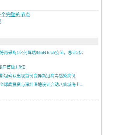
一个完整的节点
转
将再采购1亿剂辉瑞/BioNTech疫苗，总计3亿
账户首破1.8亿
斯坦确认出现首例变异新冠病毒感染病例
全球鹰投资与深圳深地设计启动八仙城海上...