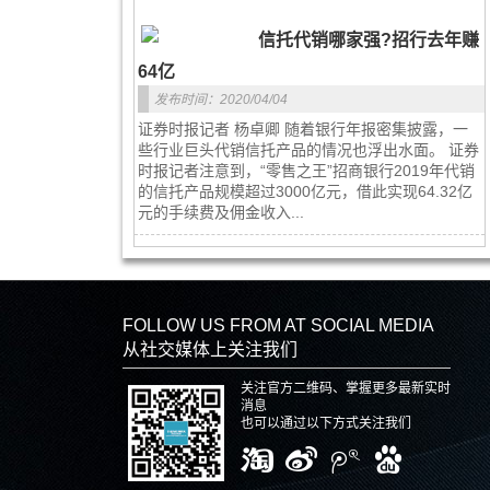
信托代销哪家强?招行去年赚
64亿
发布时间：2020/04/04
证券时报记者 杨卓卿 随着银行年报密集披露，一
些行业巨头代销信托产品的情况也浮出水面。 证券
时报记者注意到，“零售之王”招商银行2019年代销
的信托产品规模超过3000亿元，借此实现64.32亿
元的手续费及佣金收入...
FOLLOW US FROM AT SOCIAL MEDIA
从社交媒体上关注我们
关注官方二维码、掌握更多最新实时
消息
也可以通过以下方式关注我们