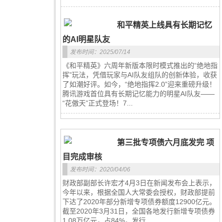
和平精英上线具有长期记忆
的AI明星队友
发布时间：2025/07/14
《和平精英》六周年新版本限时模式推出的“绝地指
挥”玩法，凭借玩家与AI队友组队的创新体验，收获
了如潮好评。如今，“绝地指挥2.0”迎来重磅升级！
腾讯游戏首位具有长期记忆能力的明星AI队友——
“花傲天”正式登场！7...
第三批专项债六月底发完 项
目完成审核
发布时间：2020/04/06
财政部副部长许宏才4月3日在新闻发布会上表示，
今年以来，根据全国人大常委会授权，财政部提前
下达了2020年部分新增专项债券额度12900亿元。
截至2020年3月31日，全国各地发行新增专项债券
1.08万亿元，占84%，发行...