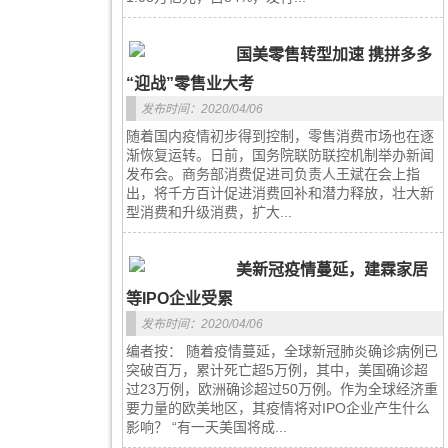
国美零售转型加速 携拼多多
“迎战”零售业大考
发布时间：2020/04/06
随着国内疫情初步得到控制，零售消费市场也在逐
渐恢复运转。日前，国务院联防联控机制举办新闻
发布会。商务部消费促进司负责人王斌在会上指
出，将千方百计促进消费回补和潜力释放，壮大新
型消费和升级消费，扩大...
美新冠疫情蔓延，建霖家居
等IPO企业受累
发布时间：2020/04/06
编者按： 随着疫情蔓延，全球新冠肺炎确诊病例已
突破百万，累计死亡超5万例，其中，美国确诊超
过23万例，欧洲确诊超过50万例。作为全球经济重
要力量的欧美地区，其疫情将对IPO企业产生什么
影响？ “有一天美国将成...