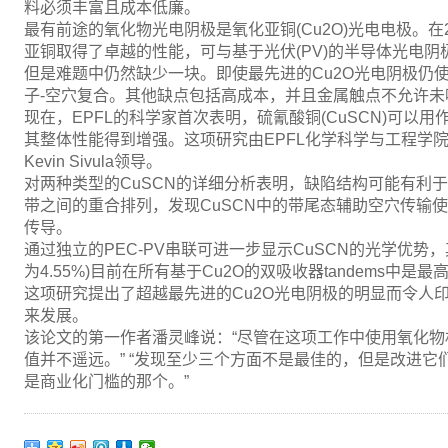
料必须丰富且成本低廉。
最有前途的氧化物光电阴极是氧化亚铜(Cu2O)光电电极。在2
亚铜取得了卓越的性能，可与基于光伏(PV)的半导体光电阴
但是难题中仍然缺少一块。即使最先进的Cu2O光电阴极仍使
子-空穴复合。其他缺点包括高成本，并且金属触点不允许未
现在，EPFL的科学家首次表明，硫氰酸铜(CuSCN)可以用作
其整体性能得到增强。这项研究由EPFL化学科学与工程学院的Anders 
Kevin Sivula领导。
对两种类型的CuSCN的详细分析表明，缺陷结构可能有利于空
带之间的重合排列，发现CuSCN中的带尾态辅助空穴传输
传导。
通过独立的PEC-PV串联可进一步显示CuSCN的光学优势，
为4.55%)目前在所有基于Cu2O的双吸收器tandems中是最
这项研究提出了超越最先进的Cu2O光电阴极的明显而令人
来发展。
该论文的第一作者潘灵峰说：“尽管在这项工作中使用氧化
值并不遥远。” “发现至少三个方面不是最佳的，但是改进
是商业化门槛的那个。”