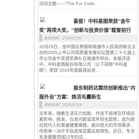
活动主题——“The Fur Code...
喜报！中科星图荣获“金牛
奖”两项大奖，“创新与投资价值”载誉前行
发布时间：2025/11/02
10月29日，由中国证券报和南通市人民政府联合主
办的2025上市公司高质量发展论坛暨第二十七届上
市公司金牛奖颁奖典礼在南通市举办。本届评选
中，中科星图股份有限公司（以下简称“中科星
图”）荣获“2024年度最具投资...
振东制药达霏欣创新推出“内
服外治”方案：焕活毛囊新生
发布时间：2025/07/24
近年来，随着生活压力加剧、作息不规律及环境因
素影响，脱发、白发问题呈现年轻化趋势，成为困
扰现代人的普遍健康难题。面对庞大的市场需求，
传统单一治疗手段逐渐显露出局限性。近日，专注
毛发健康领域22年的达...