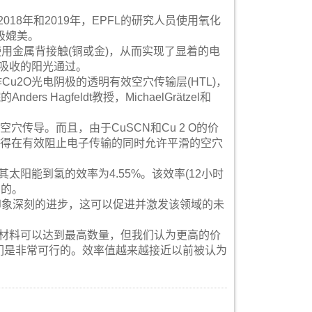
018年和2019年，EPFL的研究人员使用氧化
极媲美。
用金属背接触(铜或金)，从而实现了显着的电
吸收的阳光通过。
Cu2O光电阴极的透明有效空穴传输层(HTL)，
Hagfeldt教授，MichaelGrätzel和
穴传导。而且，由于CuSCN和Cu 2 O的价
使得在有效阻止电子传输的同时允许平滑的空穴
其太阳能到氢的效率为4.55%。该效率(12小时
高的。
印象深刻的进步，这可以促进并激发该领域的未
物材料可以达到最高数量，但我们认为更高的价
它们是非常可行的。效率值越来越接近以前被认为