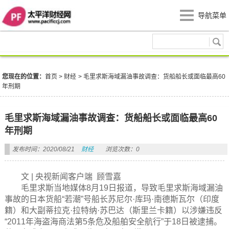
导航菜单
财经
您现在的位置：
首页
>
财经
>
毛里求斯海域漏油事故调查：货船船长或面临最高60
年刑期
毛里求斯海域漏油事故调查：货船船长或面临最高60
年刑期
发布时间：2020/08/21
财经
浏览次数：0
文 | 央视新闻客户端 顾雪嘉
毛里求斯当地媒体8月19日报道，导致毛里求斯海域漏油
事故的日本货船“若潮”号船长苏尼尔·库玛·南德斯瓦尔（印度
籍）和大副蒂拉克·拉特纳·苏巴达（斯里兰卡籍）以涉嫌违反
“2011年海盗海商法第5条危及船舶安全航行”于18日被逮捕。