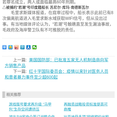
若罪名成立，两人或面临最高60年刑期。
△被捕的“若潮”号印度籍船长 苏尼尔·库玛·南德斯瓦尔
毛里求斯媒体报道，在庭审过程中，船长表示此前已有8
次偏离航道进入毛里求斯水域获取WIFI信号，但从没出过
事。有当地媒体评论认为，“若潮”号触礁直至发生漏油事故，
毛政府及海岸警卫队有不可推脱的责任。
上一篇:
美国国防部：已批准五家无人机制造商向军
方销售产品
下一篇:
红十字国际委员会：疫情以来针对医务人员
和患者暴力事件至少超600起
相关推荐
游戏版号要求再升级 “马甲
再融资战略投资标准提高可
包”生存空间遭挤压
商榷
湖北与9家央企签订战略合作
比亚迪获多项“网络预约出租