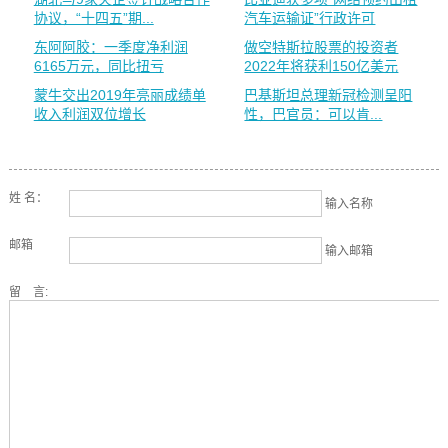
协议，“十四五”期...
汽车运输证”行政许可
东阿阿胶：一季度净利润
做空特斯拉股票的投资者
6165万元，同比扭亏
2022年将获利150亿美元
蒙牛交出2019年亮丽成绩单
巴基斯坦总理新冠检测呈阳
收入利润双位增长
性，巴官员：可以肯...
姓 名：
输入名称
邮箱
输入邮箱
留 言: