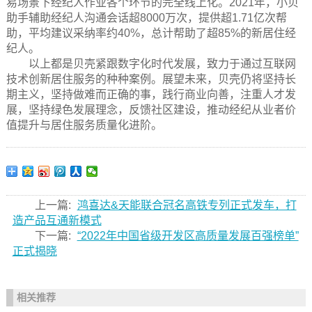
易场景下经纪人作业各个环节的完全线上化。2021年，小贝
助手辅助经纪人沟通会话超8000万次，提供超1.71亿次帮
助，平均建议采纳率约40%，总计帮助了超85%的新居住经
纪人。
以上都是贝壳紧跟数字化时代发展，致力于通过互联网
技术创新居住服务的种种案例。展望未来，贝壳仍将坚持长
期主义，坚持做难而正确的事，践行商业向善，注重人才发
展，坚持绿色发展理念，反馈社区建设，推动经纪从业者价
值提升与居住服务质量化进阶。
上一篇:
鸿喜达&天能联合冠名高铁专列正式发车，打
造产品互通新模式
下一篇:
“2022年中国省级开发区高质量发展百强榜单”
正式揭晓
相关推荐