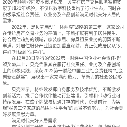
2020年顺利登陆资本市场以来，贝壳在房产交易服务赛道积
累了超20年经验，不仅以数字科技重构了行业生态，同时在
积极承担社会责任，以业务及产品创新满足时代美好人居的
需求。
2022年，是贝壳启动“一体两翼”战略的第二年，这家公司
在传统房产交易业务的基础上，不断拓展有利于居住民生、
符合居住趋势的领域，家装家居、房屋租赁业务的羽翼不断
丰满，对居住服务产业链更加垂直深耕，真正促成居民从“买
得好”升级到“住得好”。
在12月28日举行的“2022第一财经中国企业社会责任榜”
颁奖盛典上，贝壳凭借其在履行社会责任、业务及产品创新
上的积极实践，荣获2022第一财经中国企业社会责任榜“社会
创新贡献奖”，展现出一家充满创造力、革新力的社会公民形
象。
贝壳表示，将继续发挥自身服务及技术优势，不断激发
创新活力，携手合作伙伴推动行业建设，引领和带动行业可
持续发展。在这个挑战与机遇并存的时代，稳健前行，为实
现“服务三亿家庭的品质居住平台”的愿景不懈努力，为社会美
好发展贡献力量。
满足时代美好人居需求
自链家创立开始，一直致力于为消费者好，帮助服务者