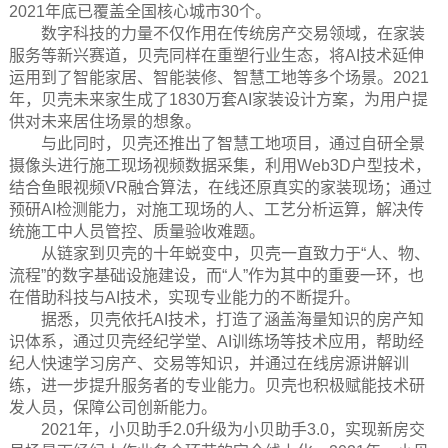
2021年底已覆盖全国核心城市30个。
数字科技的力量不仅作用在传统房产交易领域，在家装
服务等新兴赛道，贝壳同样在重塑行业生态，将AI技术延伸
运用到了智能家居、智能装修、智慧工地等多个场景。2021
年，贝壳未来家生成了1830万套AI家装设计方案，为用户提
供对未来居住场景的想象。
与此同时，贝壳还推出了智慧工地项目，通过自研全景
摄像头进行施工现场视频数据采集，利用Web3D户型技术，
结合鱼眼视频VR融合算法，在线还原真实的家装现场；通过
预研AI检测能力，对施工现场的人、工艺分析运算，解决传
统施工中人员管控、质量验收难题。
从链家到贝壳的十年蜕变中，贝壳一直致力于“人、物、
流程”的数字基础设施建设，而“人”作为其中的重要一环，也
在借助科技与AI技术，实现专业能力的不断提升。
据悉，贝壳依托AI技术，打造了涵盖海量知识的房产知
识体系，通过贝壳经纪学堂、AI训练场等技术应用，帮助经
纪人快速学习房产、交易等知识，并通过在线房源讲解训
练，进一步提升服务者的专业能力。贝壳也积极赋能技术研
发人员，保障公司创新能力。
2021年，小贝助手2.0升级为小贝助手3.0，实现新房交