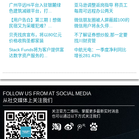
广州华远Hi平台入驻银麓绿
亚马逊调整返岗指导 称员工
色建筑减碳平台，打...
每周可远程办公两天
【用户告白】第三期丨想做
微信朋友圈被人屏蔽超100的
民宿又为采暖犯难？...
微信用户将永久停...
贝壳找房宣布，将以80亿元
不了解证券想炒股,那一定要
价格收购圣都家装
找川财资管
Stack Funds将为客户提供富
中航光电：一季度净利同比
达数字资产服务的...
增长281.43%
FOLLOW US FROM AT SOCIAL MEDIA
从社交媒体上关注我们
关注官方二维码、掌握更多最新实时消息
也可以通过以下方式关注我们