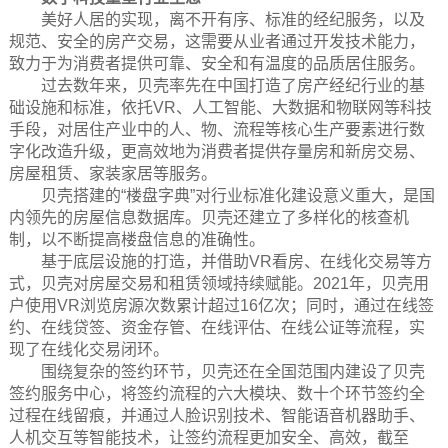
美好人居的实现，离不开有序、标准的经纪服务，以及
规范、安全的房产交易，这需要从业者通过开发技术能力，
致力于为消费者提供可靠、安全和有温度的品质居住服务。
过去数年来，贝壳率先在中国打造了房产经纪行业的基
础设施和标准，依托VR、人工智能、大数据和物联网等科技
手段，对居住产业中的人、物、流程等核心生产要素进行数
字化改造升级，更高效地为消费者提供存量房和新房交易、
房屋租赁、家装家居等服务。
贝壳搭建的“楼盘字典”对行业标准化建设意义重大，是国
内领先的房屋信息数据库。贝壳还建立了多样化的核查机
制，以不断提高楼盘信息的准确性。
基于底层设施的打造，并借助VR看房、在线化交易等方
式，贝壳对房屋交易和租赁领域持续赋能。2021年，贝壳用
户使用VR浏览房源次数累计超过16亿次；同时，通过在线签
约、在线贷签、资金存管、在线评估、在线公证等流程，实
现了在线化交易闭环。
围绕复杂的签约环节，贝壳还在全国范围内建设了贝壳
签约服务中心，将签约流程的六大模块、数十个环节签约全
过程在线留痕，并通过人脸识别技术、智能语音机器助手、
人机交互等智能技术，让签约流程更加安全、高效，截至