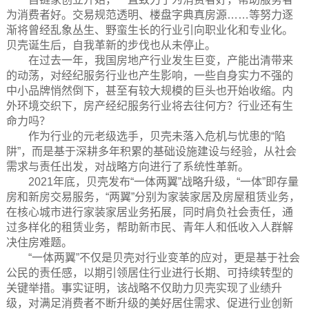
为消费者好。交易规范透明、楼盘字典真房源……等努力逐
渐将曾经乱象丛生、野蛮生长的行业引向职业化和专业化。
贝壳诞生后，自我革新的步伐也从未停止。
在过去一年，我国房地产行业发生巨变，产能出清带来
的动荡，对经纪服务行业也产生影响，一些自身实力不强的
中小品牌悄然倒下，甚至有较大规模的巨头也开始收缩。内
外环境交织下，房产经纪服务行业将去往何方？行业还有生
命力吗？
作为行业的元老级选手，贝壳未落入危机与忧患的“陷
阱”，而是基于深耕多年积累的基础设施建设与经验，从社会
需求与责任出发，对战略方向进行了系统性革新。
2021年底，贝壳发布“一体两翼”战略升级，“一体”即存量
房和新房交易服务，“两翼”分别为家装家居及房屋租赁业务，
在核心城市进行家装家居业务拓展，同时肩负社会责任，通
过多样化的租赁业务，帮助新市民、青年人和低收入人群解
决住房难题。
“一体两翼”不仅是贝壳对行业变革的应对，更是基于社会
公民的责任感，以期引领居住行业进行长期、可持续转型的
关键举措。事实证明，该战略不仅助力贝壳实现了业绩升
级，对满足消费者不断升级的美好居住需求、促进行业创新