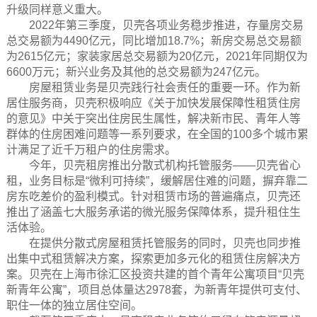
升级同样意义重大。
2022年第三季度，贝壳各项业务稳步推进，存量房交易
总交易额为4490亿元，同比增加18.7%；新房交易总交易额
为2615亿元；家装家居总交易额为20亿元，2021年同期仅为
6600万元；新兴业务及其他的总交易额为247亿元。
房屋租赁业务是贝壳践行社会责任的重要一环。作为新
居住服务商，贝壳积极响应《关于加快发展保障性租赁住房
的意见》中关于突出住房民生属性，解决新市民、青年人等
群体的住房困难问题等一系列要求，在全国的100多个城市累
计满足了近千万租户的住房需求。
今年，贝壳租房推出分散式机构托管服务——贝壳省心
租，业务目标是“微利可持续”，缓解居住难的问题，摒弃靠二
房东吃差价的盈利模式。针对租赁市场的普遍痛点，贝壳还
推出了涵盖七大服务承诺的微光服务保障体系，提升租住生
活体验。
在提供分散式房屋租赁托管服务的同时，贝壳也同步推
出集中式租赁解决方案，探索更加多元化的租赁住房解决方
案。贝壳在上海市徐汇区投资共建的首个青年公寓项目“贝壳
新青年公寓”，项目总体量达2978套，为新青年提供可支付、
职住一体的独立居住空间。