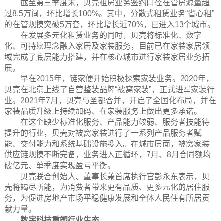
截至第三季度末，贝壳租房业务签约口径在管房源量超
过8.5万间，环比增长100%。其中，分散式租赁业务“省心租”
的在管规模突破5万套，环比增长近70%，已进入13个城市。
在发展多元化租赁业务的同时，贝壳将标准化、数字
化、可持续理念融入家居及家装服务，目前已在家装家居领
域完成了底层能力搭建，并在核心城市进行家装家居业务拓
展。
早在2015年，链家便开始积极探索家装业务。2020年，
贝壳在北京上线了自营整装品牌“被窝家装”，正式进军家装行
业。2021年7月，贝壳与圣都合并，开启了全国化布局，并在
家装品质升级上持续加码、在家装服务上做出更多承诺。
在这个缺少标准化服务、产品能力较弱、服务者技能待
提升的行业，贝壳对被窝家装进行了一系列产品服务者赋
能、交付能力和系统基础设施投入。在城市层面，被窝家装
供应链规模不断完备，业务进入正循环，7月、8月合同额均
破亿元、单季度实现盈亏平衡。
贝壳联合创始人、董事长兼首席执行官彭永东表示，贝
壳将竭尽所能，为消费者带来更有品质、更多元化的居住服
务，为促进房地产市场平稳健康发展和全体人民住有所居贡
献力量。
数字科技重塑行业生态