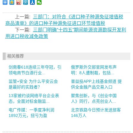
上一篇:
三部门：对符合《进口种子种源免征增值税
商品清单》的进口种子种源免征进口环节增值税
下一篇:
三部门明确“十四五”期间能源资源勘探开发利
用进口税收减免政策
相关推荐
剑南春618连续三年夺冠，引
俄罗斯外交部官网发布声
领电商节白酒行业...
明：8人遭制裁，包括...
监管+安全 为什么平安云会
普益投APP上线基金频道 提
是最好的实践者？
供全金融产品交易入口
13家被约谈网络平台企业表
聚焦创新，与《创业中国
态，全面对标金融监...
人》同行，点亮创业人...
电广传媒：一季度净利润
北京铁路今日预计发送旅客
1892万元，扭亏为盈
146万人