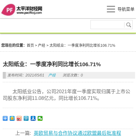
导航菜单
产经
您现在的位置：
首页
>
产经
>
太阳纸业：一季度净利同比增长106.71%
太阳纸业：一季度净利同比增长106.71%
发布时间：2021/05/01
产经
浏览次数：0
太阳纸业公告，公司2021年度一季度实现归属于上市公
司股东净利润11.08亿元，同比增长106.71%。
上一篇:
英欧贸易与合作协议通过欧盟最后批准程