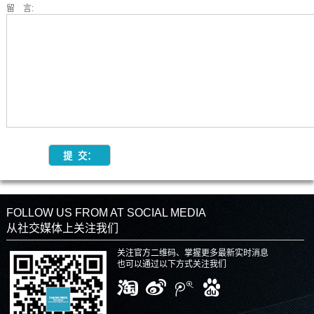
留 言:
FOLLOW US FROM AT SOCIAL MEDIA
从社交媒体上关注我们
关注官方二维码、掌握更多最新实时消息
也可以通过以下方式关注我们