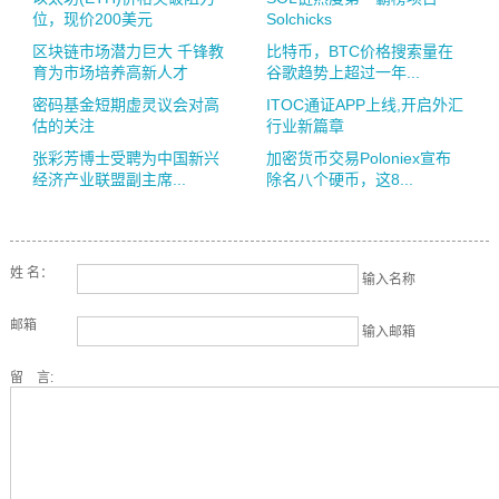
位，现价200美元
Solchicks
区块链市场潜力巨大 千锋教
比特币，BTC价格搜索量在
育为市场培养高新人才
谷歌趋势上超过一年...
密码基金短期虚灵议会对高
ITOC通证APP上线,开启外汇
估的关注
行业新篇章
张彩芳博士受聘为中国新兴
加密货币交易Poloniex宣布
经济产业联盟副主席...
除名八个硬币，这8...
姓 名：
输入名称
邮箱
输入邮箱
留 言: