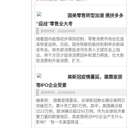
国美零售转型加速 携拼多多
“迎战”零售业大考
发布时间：2020/04/06
随着国内疫情初步得到控制，零售消费市场也在逐
渐恢复运转。日前，国务院联防联控机制举办新闻
发布会。商务部消费促进司负责人王斌在会上指
出，将千方百计促进消费回补和潜力释放，壮大新
型消费和升级消费，扩大...
美新冠疫情蔓延，建霖家居
等IPO企业受累
发布时间：2020/04/06
编者按： 随着疫情蔓延，全球新冠肺炎确诊病例已
突破百万，累计死亡超5万例，其中，美国确诊超
过23万例，欧洲确诊超过50万例。作为全球经济重
要力量的欧美地区，其疫情将对IPO企业产生什么
影响？ “有一天美国将成...