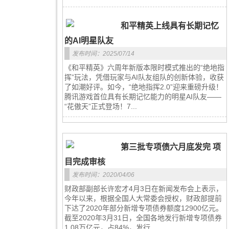
和平精英上线具有长期记忆
的AI明星队友
发布时间：2025/07/14
《和平精英》六周年新版本限时模式推出的“绝地指
挥”玩法，凭借玩家与AI队友组队的创新体验，收获
了如潮好评。如今，“绝地指挥2.0”迎来重磅升级！
腾讯游戏首位具有长期记忆能力的明星AI队友——
“花傲天”正式登场！7...
第三批专项债六月底发完 项
目完成审核
发布时间：2020/04/06
财政部副部长许宏才4月3日在新闻发布会上表示，
今年以来，根据全国人大常委会授权，财政部提前
下达了2020年部分新增专项债券额度12900亿元。
截至2020年3月31日，全国各地发行新增专项债券
1.08万亿元，占84%，发行...