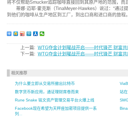
将不仅帮助Smucker追踪咖啡直接回到其原产地的范围，
蒂娜·迈耶·霍克斯（TinaMeyer-Hawkes）说过
到他们的咖啡从生产地区到工厂，到出口商和进口商的旅程。
上一篇:
WTG夺金计划曜战开启——时代锋芒 财富共
下一篇:
WTG夺金计划曜战开启——时代锋芒 财富共
相关推荐
为什么要立即从交易所撤出比特币
Vi
数字货币新应用，通证理财席卷而来
站在
Rune Snake 铭文资产管理交易平台火爆上线
SM
Facebook现在希望为天秤座加密项目提供一系
Bi
列...