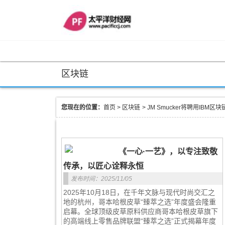
区块链
您现在的位置：
首页
>
区块链
>
JM Smucker将聘用IB
《一心·一艺》，以专注致敬
传承，以匠心诠释永恒
发布时间：2025/11/05
2025年10月18日，在千年文脉与现代时尚交汇之
地的杭州，哥本哈根皮草“臻萃之选”年度盛会隆重
启幕。全球顶级皮草原料供应商哥本哈根皮草旗下
的高端线上零售品牌联盟“臻萃之选”正式揭幕年度