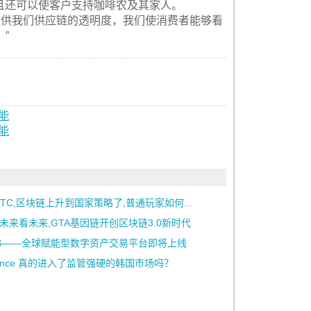
而且还可以使客户支持咖啡农及其家人。
：“通过提供我们供应链的透明度，我们使消费者能够看
”
能
能
aBTC,区块链上升到国家策略了,普通玩家如何...
未来看未来,GTA基因链开创区块链3.0新时代
G——全球赋能型数字资产交易平台即将上线
nance 真的进入了监管强硬的韩国市场吗？