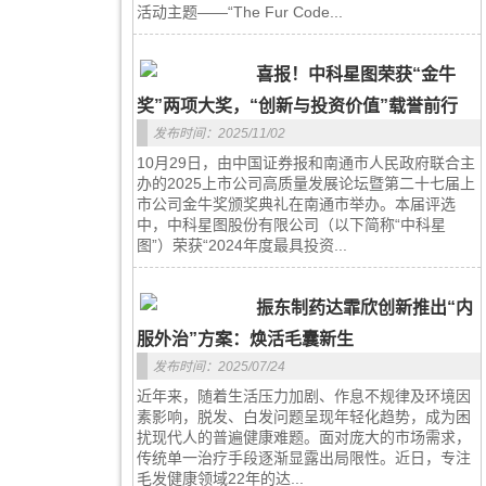
活动主题——“The Fur Code...
喜报！中科星图荣获“金牛
奖”两项大奖，“创新与投资价值”载誉前行
发布时间：2025/11/02
10月29日，由中国证券报和南通市人民政府联合主
办的2025上市公司高质量发展论坛暨第二十七届上
市公司金牛奖颁奖典礼在南通市举办。本届评选
中，中科星图股份有限公司（以下简称“中科星
图”）荣获“2024年度最具投资...
振东制药达霏欣创新推出“内
服外治”方案：焕活毛囊新生
发布时间：2025/07/24
近年来，随着生活压力加剧、作息不规律及环境因
素影响，脱发、白发问题呈现年轻化趋势，成为困
扰现代人的普遍健康难题。面对庞大的市场需求，
传统单一治疗手段逐渐显露出局限性。近日，专注
毛发健康领域22年的达...