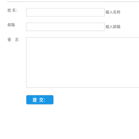
姓 名：
输入名称
邮箱
输入邮箱
留 言: