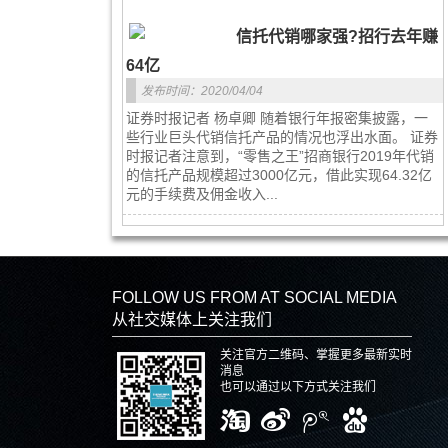
信托代销哪家强?招行去年赚
64亿
发布时间：2020/04/04
证券时报记者 杨卓卿 随着银行年报密集披露，一
些行业巨头代销信托产品的情况也浮出水面。 证券
时报记者注意到，“零售之王”招商银行2019年代销
的信托产品规模超过3000亿元，借此实现64.32亿
元的手续费及佣金收入...
FOLLOW US FROM AT SOCIAL MEDIA
从社交媒体上关注我们
关注官方二维码、掌握更多最新实时
消息
也可以通过以下方式关注我们