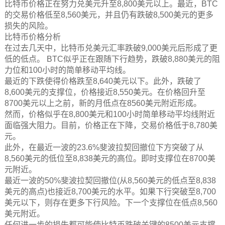
比特币价格正在努力兑美元升至8,800美元以上。最近，BTC
的交易价格低至8,560美元，并且仍有跌破8,500美元的更多
损失的风险。
比特币价格分析
在过去几天中，比特币兑美元汇率跌破9,000美元后形成了更
低的低点。 BTC似乎正在跟随下行趋势，跌破8,880美元的阻
力位和100小时的简单移动平均线。
最近的下跌使得价格跌至8,640美元以下。此外，跌破了
8,600美元的支撑位，价格接近8,550美元。在价格回升至
8700美元以上之前，新的月低点在8560美元附近形成。
然而，价格似乎在8,800美元和100小时简单移动平均线附近
面临强大阻力。目前，价格正在下降，交易价格低于8,780美
元。
此外，在最近一波的23.6%斐波拉契回撤位下方突破了从
8,560美元的低位至8,838美元的高位。即时支撑位在8700美
元附近。
最近一波的50%斐波拉契回撤位(从8,560美元的低点至8,838
美元的高点)也接近8,700美元的水平。如果下行突破至8,700
美元以下，则存在更多下行风险。下一个支撑位在低点8,560
美元附近。
任何进一步的损失都可能使比特币跌破关键的8500美元支撑