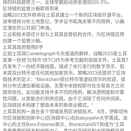
快的科技趋势之一，全球早期启动资金增加101.5%。
区块链的监管沙箱即将到来
战略2023文件称将在土耳其建立一个新的区块链开源平台。
该举措将分析土地登记，学术证书和海关等不同用例，以确
定潜在的公共部门申请。
工业和技术部还计划与土耳其监管机构合作，为区块链应用
创建一个监管沙箱。
土耳其政府使用B字
正如土耳其Cointelegraph今天报道的那样，战略2023是土耳
其第一份将“比特币”(BTC)作为参考文献的部级文件。土耳其7
月发布了一份经济路线图，描述了央行发行的数字货币，但
未提及比特币或任何其他加密货币。策略2023还提供了区块
链技术的定义：“Blockchain受比特币等虚拟货币的欢迎，提
供分布式通信基础设施，无需中央授权即可在交易各方之间
提供信任。此功能支持许多不同的用例，解决透明度和可靠
性问题，从智能合约到供应链。由于它消除了任何中间商，
区块链技术构建了塑造未来的新商业模式。“
土耳其机构一直在各个领域采用区块链技术。 8月，伊斯坦布
尔区块链和创新中心(区块链中心)在Bahçeşehir大学落成。该
中心的主任Bora Erdamar表示，BlockchainIST将成为“土耳
其最重要的研发和创新中心，其中科学研究和出版物都采用