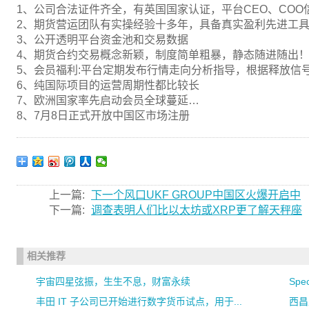
1、公司合法证件齐全，有英国国家认证，平台CEO、COO
2、期货营运团队有实操经验十多年，具备真实盈利先进工
3、公开透明平台资金池和交易数据
4、期货合约交易概念新颖，制度简单粗暴，静态随进随出
5、会员福利:平台定期发布行情走向分析指导，根据释放信
6、纯国际项目的运营周期性都比较长
7、欧洲国家率先启动会员全球蔓延…
8、7月8日正式开放中国区市场注册
上一篇:
下一个风口UKF GROUP中国区火爆开启中
下一篇:
调查表明人们比以太坊或XRP更了解天秤座
相关推荐
宇宙四星弦振，生生不息，财富永续
Sp
丰田 IT 子公司已开始进行数字货币试点，用于...
西昌