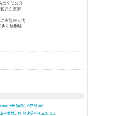
信息全部公开
具和造血渠道
！动态能赚大钱
号也能赚到钱
ectrum推出新的泛欧交易场所
卫星发射之旅·极速链MSL点火仪式