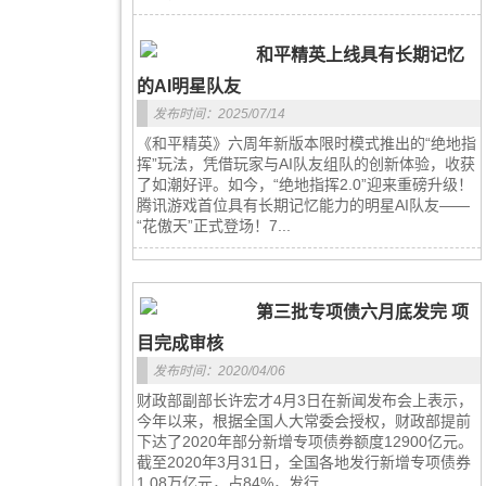
和平精英上线具有长期记忆
的AI明星队友
发布时间：2025/07/14
《和平精英》六周年新版本限时模式推出的“绝地指
挥”玩法，凭借玩家与AI队友组队的创新体验，收获
了如潮好评。如今，“绝地指挥2.0”迎来重磅升级！
腾讯游戏首位具有长期记忆能力的明星AI队友——
“花傲天”正式登场！7...
第三批专项债六月底发完 项
目完成审核
发布时间：2020/04/06
财政部副部长许宏才4月3日在新闻发布会上表示，
今年以来，根据全国人大常委会授权，财政部提前
下达了2020年部分新增专项债券额度12900亿元。
截至2020年3月31日，全国各地发行新增专项债券
1.08万亿元，占84%，发行...