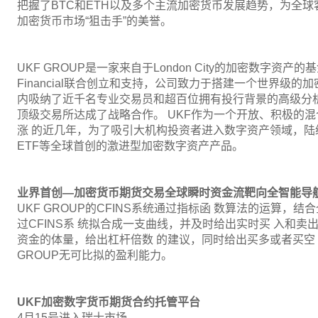
把握了BTC和ETH以及多个主流加密货币发展趋势，为全
加密货币市场“狙击手”的美誉。
UKF GROUP是一家来自于London City的加密数字资产的基金管理
Financial联合创立和支持，公司致力于搭建一个世界级
内吸纳了近千名专业交易员和超百位拥有投行背景的高级分析师 并与
顶级交易所达成了战略合作。 UKF作为一个开放、积极的
涨 的近几年，为了吸引大机构投资者进入数字资产领域，陆续推出包括Cro
ETF等全球首创的激进型加密数字资产产品。
业界首创
—
加密货币期货交易全球瞬时资金流靶向全智能导航系
UKF GROUP的CFINS系统通过指标函 数算法的运算，
过CFINS系 统拟合成一支曲线，并及时给出实时买 入和卖
资金的体量，给出杠杆倍数 的建议，同时给出买多或者买空 
GROUP无可比拟的盈利能力。
UKF
加密数字货币期货合约托管平台
4月15号进入瑞士市场