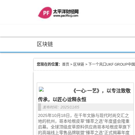
区块链
您现在的位置：
首页
>
区块链
>
下一个风口UKF GROUP中
《一心·一艺》，以专注致敬
传承，以匠心诠释永恒
发布时间：2025/11/05
2025年10月18日，在千年文脉与现代时尚交汇之
地的杭州，哥本哈根皮草“臻萃之选”年度盛会隆重
启幕。全球顶级皮草原料供应商哥本哈根皮草旗下
的高端线上零售品牌联盟“臻萃之选”正式揭幕年度