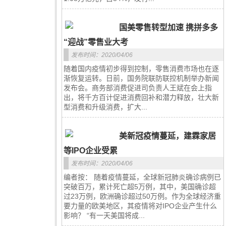
国美零售转型加速 携拼多多
“迎战”零售业大考
发布时间：2020/04/06
随着国内疫情初步得到控制，零售消费市场也在逐
渐恢复运转。日前，国务院联防联控机制举办新闻
发布会。商务部消费促进司负责人王斌在会上指
出，将千方百计促进消费回补和潜力释放，壮大新
型消费和升级消费，扩大...
美新冠疫情蔓延，建霖家居
等IPO企业受累
发布时间：2020/04/06
编者按： 随着疫情蔓延，全球新冠肺炎确诊病例已
突破百万，累计死亡超5万例，其中，美国确诊超
过23万例，欧洲确诊超过50万例。作为全球经济重
要力量的欧美地区，其疫情将对IPO企业产生什么
影响？ “有一天美国将成...