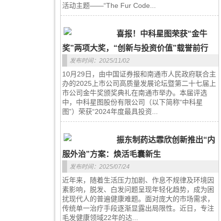
活动主题——“The Fur Code...
喜报！中科星图荣获“金牛
奖”两项大奖，“创新与投资价值”载誉前行
发布时间：2025/11/02
10月29日，由中国证券报和南通市人民政府联合主
办的2025上市公司高质量发展论坛暨第二十七届上
市公司金牛奖颁奖典礼在南通市举办。本届评选
中，中科星图股份有限公司（以下简称“中科星
图”）荣获“2024年度最具投资...
振东制药达霏欣创新推出“内
服外治”方案：焕活毛囊新生
发布时间：2025/07/24
近年来，随着生活压力加剧、作息不规律及环境因
素影响，脱发、白发问题呈现年轻化趋势，成为困
扰现代人的普遍健康难题。面对庞大的市场需求，
传统单一治疗手段逐渐显露出局限性。近日，专注
毛发健康领域22年的达...