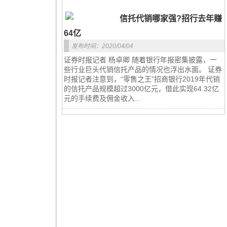
信托代销哪家强?招行去年赚
64亿
发布时间：2020/04/04
证券时报记者 杨卓卿 随着银行年报密集披露，一
些行业巨头代销信托产品的情况也浮出水面。 证券
时报记者注意到，“零售之王”招商银行2019年代销
的信托产品规模超过3000亿元，借此实现64.32亿
元的手续费及佣金收入...