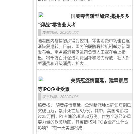
国美零售转型加速 携拼多多
“迎战”零售业大考
发布时间：2020/04/06
随着国内疫情初步得到控制，零售消费市场也在逐
渐恢复运转。日前，国务院联防联控机制举办新闻
发布会。商务部消费促进司负责人王斌在会上指
出，将千方百计促进消费回补和潜力释放，壮大新
型消费和升级消费，扩大...
美新冠疫情蔓延，建霖家居
等IPO企业受累
发布时间：2020/04/06
编者按： 随着疫情蔓延，全球新冠肺炎确诊病例已
突破百万，累计死亡超5万例，其中，美国确诊超
过23万例，欧洲确诊超过50万例。作为全球经济重
要力量的欧美地区，其疫情将对IPO企业产生什么
影响？ “有一天美国将成...