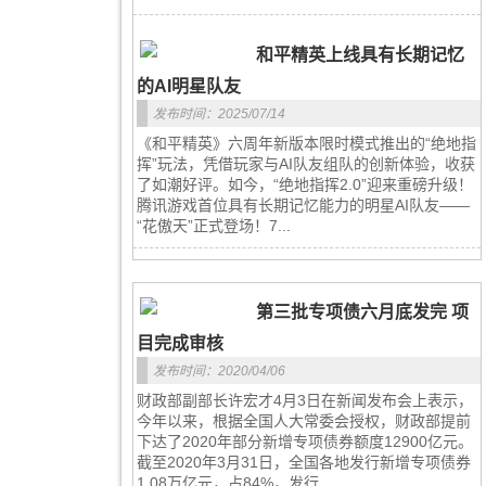
和平精英上线具有长期记忆
的AI明星队友
发布时间：2025/07/14
《和平精英》六周年新版本限时模式推出的“绝地指
挥”玩法，凭借玩家与AI队友组队的创新体验，收获
了如潮好评。如今，“绝地指挥2.0”迎来重磅升级！
腾讯游戏首位具有长期记忆能力的明星AI队友——
“花傲天”正式登场！7...
第三批专项债六月底发完 项
目完成审核
发布时间：2020/04/06
财政部副部长许宏才4月3日在新闻发布会上表示，
今年以来，根据全国人大常委会授权，财政部提前
下达了2020年部分新增专项债券额度12900亿元。
截至2020年3月31日，全国各地发行新增专项债券
1.08万亿元，占84%，发行...