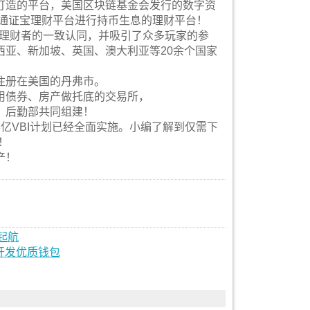
打造的平台，美国区块链基金会发行的数字资
在通证宝理财平台进行持币生息的理财平台！
、理财者的一致认同，并吸引了众多玩家的参
亚、新加坡、英国、澳大利亚等20余个国家
注册在美国的丹弗市。
用债券、房产做托底的交易所，
、后勤部共同组建！
亿VBI计划已经全面实施。小编了解到仅需下
！
产！
起航
时开发优质钱包