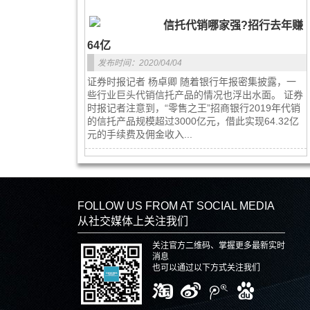
信托代销哪家强?招行去年赚
64亿
发布时间：2020/04/04
证券时报记者 杨卓卿 随着银行年报密集披露，一
些行业巨头代销信托产品的情况也浮出水面。 证券
时报记者注意到，“零售之王”招商银行2019年代销
的信托产品规模超过3000亿元，借此实现64.32亿
元的手续费及佣金收入...
FOLLOW US FROM AT SOCIAL MEDIA
从社交媒体上关注我们
关注官方二维码、掌握更多最新实时
消息
也可以通过以下方式关注我们