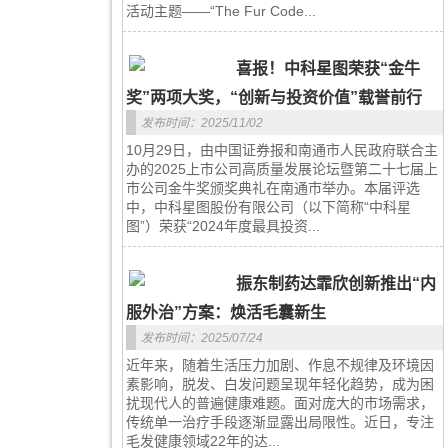
活动主题——“The Fur Code...
喜报！中科星图荣获“金牛
奖”两项大奖，“创新与投资价值”载誉前行
发布时间：2025/11/02
10月29日，由中国证券报和南通市人民政府联合主
办的2025上市公司高质量发展论坛暨第二十七届上
市公司金牛奖颁奖典礼在南通市举办。本届评选
中，中科星图股份有限公司（以下简称“中科星
图”）荣获“2024年度最具投资...
振东制药达霏欣创新推出“内
服外治”方案：焕活毛囊新生
发布时间：2025/07/24
近年来，随着生活压力加剧、作息不规律及环境因
素影响，脱发、白发问题呈现年轻化趋势，成为困
扰现代人的普遍健康难题。面对庞大的市场需求，
传统单一治疗手段逐渐显露出局限性。近日，专注
毛发健康领域22年的达...