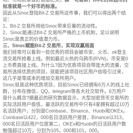
标准就是一个好币的标准。
因此从Sinoc登陆Bit-Z 交易所这件事，我们可以得出两个结
论：
1、Bit-Z 交易所将给Sinoc带来巨量的流动性。
2、Sinoc能通过Bit-Z 交易所严格的上币机制，足以说明
Sinoc是真正的价值潜力币。
三、Sinoc赋能Bit-Z 交易所，实现双赢局面
我们经常可以看到一些优秀的项目会被币安、火币、ok登主
流交易所抢着上线。例如最近火热的乌鸦币(RVN)，币安是0
上币费直接上线。为什么?因为优质项目自带庞大的流量，交
易所选择优质的项目，就能把该项目社区用户给吸引过来，
这几乎是零成本的增加交易所用户。
Sinoc就是这种优质项目，目前Sinoc已经拥有6万人的线上社
群，分布在微信，QQ，telegram等各大社交软件。6万用户
是什么概念?据最近的研究数据显示，大型加密货币交易所的
实际活跃用户极低，最活跃的交易所中只有4家拥有超过10万
名活跃用户，分别是Coinbase、Binance、Huobi和OKEx。
Coinbase以422，000名日活跃用户居首，Binance以313，
000名日活跃用户位居第二，OKEx和Huobi的日活跃用户数
勉强超过10万，分别为105，000和101，000。