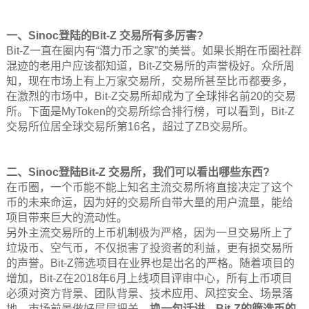
一、Sinoc登陆的Bit-Z 交易所有多厉害?
Bit-Z一直在圈内有“潜力币之家”的美誉。如果长期在币圈社群
混迹的老用户应该都知道，Bit-Z交易所的声誉极好。众所周
知，现在市场上有上万家交易所，交易所甚至比币都要多，
在激烈的市场中，Bit-Z交易所却成为了全球排名前20的交易
所。下面是MyToken的交易所综合排行榜，可以看到，Bit-Z
交易所位居全球交易所第16名，超过了ZB交易所。
二、Sinoc登陆Bit-Z 交易所，我们可以看出哪些东西?
在币圈，一个币能不能上知名主流交易所将直接决定了这个
币的未来命运，因为好的交易所自带大量的用户流量，能给
项目带来巨大的流动性。
另外主流交易所的上币机制极为严格，因为一旦交易所上了
垃圾币、空气币，不仅损害了投资者的利益，更有损交易所
的声誉。Bit-Z筛选项目在业界也是出名的严格。随着项目的
增加，Bit-Z在2018年6月上线项目评审中心，所有上币项目
必须对资方背景、团队背景、技术应用、风控安全、场景落
地、市场前景做好层层把关。
换一句话讲，Bit-Z的筛选币的