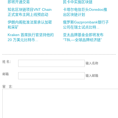
即将开通交易
民卡中实施区块链
知名区块链项目VNT Chain
卡塔尔电信巨头Ooredoo推
正式宣布主网上线预启动
出区块链计划
伊朗内阁批准法案承认加密
俄罗斯Gazprombank银行子
和采矿
公司在瑞士试点比特...
Kraken 首席执行官坚持他的
亚太品牌基金会即将发布
20 万美元比特币...
“TBL—全球品牌经济链”
姓 名：
输入名称
邮箱
输入邮箱
留 言: