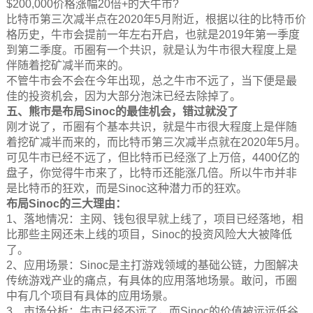
$200,000价格涨幅20倍+的大牛市?
比特币第三次减半点在2020年5月附近，根据以往的比特币价
格历史，牛市会提前一年左右开启，也就是2019年第一季度
到第二季度。币圈有一个共识，就是认为牛市很大程度上是
伴随着挖矿减半而来的。
不管牛市会不会在今年出现，总之牛市不远了，当下便是最
佳的投资机会，因为大部分泡沫已经去除掉了。
五、熊市是布局Sinoc的最佳机会，错过就没了
刚才说了，币圈有个基本共识，就是牛市很大程度上是伴随
着挖矿减半而来的，而比特币第三次减半点就在2020年5月。
可见牛市已经不远了，但比特币已经涨了上万倍，4400亿的
盘子，你觉得牛市来了，比特币还能涨几倍。所以牛市并非
是比特币的狂欢，而是Sinoc这种潜力币的狂欢。
布局Sinoc的三大理由：
1、落地情况：主网、钱包很早就上线了，项目已经落地，相
比那些主网还未上线的项目，Sinoc的投资风险大大被降低
了。
2、应用场景：Sinoc是主打游戏领域的基础公链，力图解决
传统游戏产业的痛点，有具体的应用落地场景。敢问，币圈
中有几个项目有具体的应用场景。
3、市场分析：牛市已经不远了，而Sinoc的价值被远远低谷