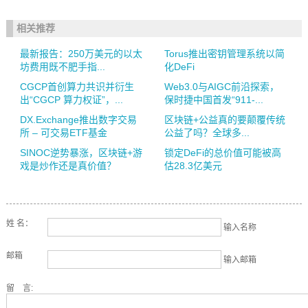
相关推荐
最新报告：250万美元的以太
Torus推出密钥管理系统以简
坊费用既不肥手指...
化DeFi
CGCP首创算力共识并衍生
Web3.0与AIGC前沿探索，
出“CGCP 算力权证”，...
保时捷中国首发“911-...
DX.Exchange推出数字交易
区块链+公益真的要颠覆传统
所 – 可交易ETF基金
公益了吗？全球多...
SINOC逆势暴涨，区块链+游
锁定DeFi的总价值可能被高
戏是炒作还是真价值？
估28.3亿美元
姓 名：
输入名称
邮箱
输入邮箱
留 言: