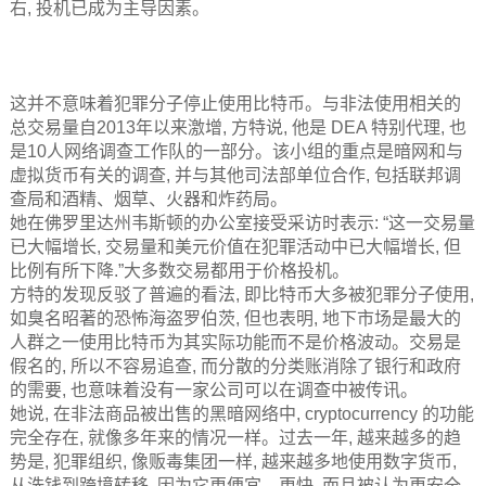
右, 投机已成为主导因素。
这并不意味着犯罪分子停止使用比特币。与非法使用相关的
总交易量自2013年以来激增, 方特说, 他是 DEA 特别代理, 也
是10人网络调查工作队的一部分。该小组的重点是暗网和与
虚拟货币有关的调查, 并与其他司法部单位合作, 包括联邦调
查局和酒精、烟草、火器和炸药局。
她在佛罗里达州韦斯顿的办公室接受采访时表示: “这一交易量
已大幅增长, 交易量和美元价值在犯罪活动中已大幅增长, 但
比例有所下降.”大多数交易都用于价格投机。
方特的发现反驳了普遍的看法, 即比特币大多被犯罪分子使用,
如臭名昭著的恐怖海盗罗伯茨, 但也表明, 地下市场是最大的
人群之一使用比特币为其实际功能而不是价格波动。交易是
假名的, 所以不容易追查, 而分散的分类账消除了银行和政府
的需要, 也意味着没有一家公司可以在调查中被传讯。
她说, 在非法商品被出售的黑暗网络中, cryptocurrency 的功能
完全存在, 就像多年来的情况一样。过去一年, 越来越多的趋
势是, 犯罪组织, 像贩毒集团一样, 越来越多地使用数字货币,
从洗钱到跨境转移, 因为它更便宜、更快, 而且被认为更安全