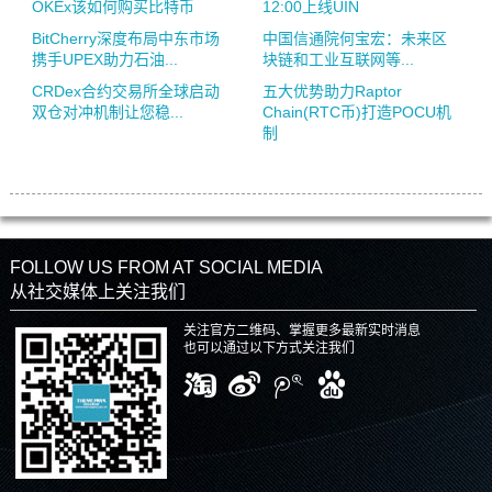
OKEx该如何购买比特币
12:00上线UIN
BitCherry深度布局中东市场
中国信通院何宝宏：未来区
携手UPEX助力石油...
块链和工业互联网等...
CRDex合约交易所全球启动
五大优势助力Raptor
双仓对冲机制让您稳...
Chain(RTC币)打造POCU机
制
FOLLOW US FROM AT SOCIAL MEDIA
从社交媒体上关注我们
关注官方二维码、掌握更多最新实时消息
也可以通过以下方式关注我们