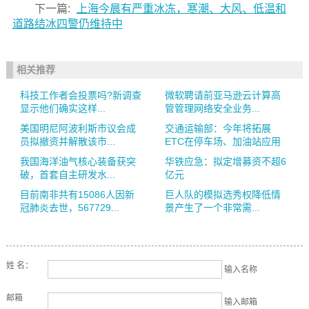
下一篇:
上海今晨有严重冰冻，寒潮、大风、低温和
道路结冰四警仍维持中
相关推荐
科技工作者会投票吗?新调查
微软聘请前亚马逊云计算高
显示他们确实这样...
管管理网络安全业务...
美国明尼阿波利斯市议会成
交通运输部：今年将拓展
员拟撤资并解散该市...
ETC在停车场、加油站应用
我国海洋油气核心装备获突
华铁应急：拟定增募资不超6
破，首套自主研发水...
亿元
目前南非共有15086人因新
巨人队的模拟选秀权降低情
冠肺炎去世，567729...
景产生了一个非常需...
姓 名：
输入名称
邮箱
输入邮箱